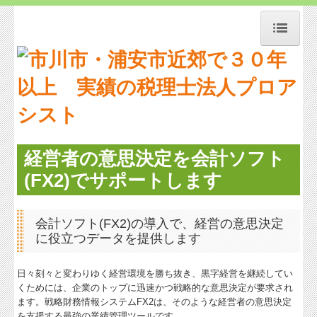
ホーム
事務所紹介
経営理念
交通案内
経営者の意思決定を会計ソフト
リンク集
(FX2)でサポートします
補助金・助成金・融資情報
会計ソフト(FX2)の導入で、経営の意思決定
関与先向け融資商品ご紹介
に役立つデータを提供します
経営者お役立ち情報
日々刻々と変わりゆく経営環境を勝ち抜き、黒字経営を継続してい
経営者オススメ情報
くためには、
企業のトップに迅速かつ戦略的な意思決定が要求され
ます。
戦略財務情報システムFX2は、そのような経営者の意思決定
Q&A経営相談
を支援する
最強の業績管理ツールです。