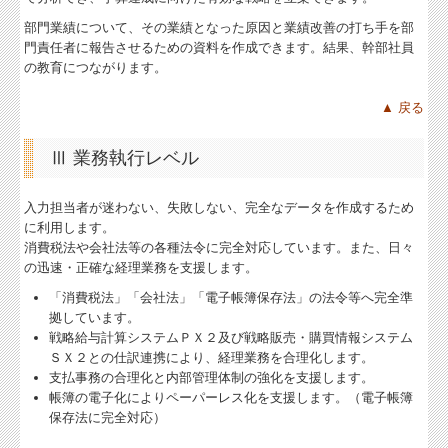
部門業績について、その業績となった原因と業績改善の打ち手を部
門責任者に報告させるための資料を作成できます。結果、幹部社員
の教育につながります。
▲ 戻る
Ⅲ
業務執行レベル
入力担当者が迷わない、失敗しない、完全なデータを作成するため
に利用します。
消費税法や会社法等の各種法令に完全対応しています。また、日々
の迅速・正確な経理業務を支援します。
「消費税法」「会社法」「電子帳簿保存法」の法令等へ完全準
拠しています。
戦略給与計算システムＰＸ２及び戦略販売・購買情報システム
ＳＸ２との仕訳連携により、経理業務を合理化します。
支払事務の合理化と内部管理体制の強化を支援します。
帳簿の電子化によりペーパーレス化を支援します。（電子帳簿
保存法に完全対応）