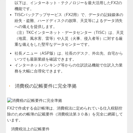
以下は、インターネット・テクノロジーを最大活用したFX2の
機能です。
TISCバックアップサービス（FX2用）で、データの記録媒体の
紛失・盗難、ハードディスクの故障、天災等によるデータ消失
への備えを提供します。
（注）TKCインターネット・データセンター（TISC）は、天災
（地震、風水害、雷等）や人災（火事、侵入者等）に対する厳
重な備えをした堅牢なデータセンターです。
社長メニュー（ASP版）は、社長のデスク、外出先、自宅から
いつでも最新業績を確認できます。
インターネットバンキング等からの仕訳読込機能で仕訳入力業
務を大幅に合理化できます。
消費税の記帳要件に完全準拠
FX2で作成する会計帳簿は、消費税法に定められている仕入税額控
除のための帳簿の記載要件（消費税法第３０条）を完全に網羅して
います。
消費税法上の記帳要件