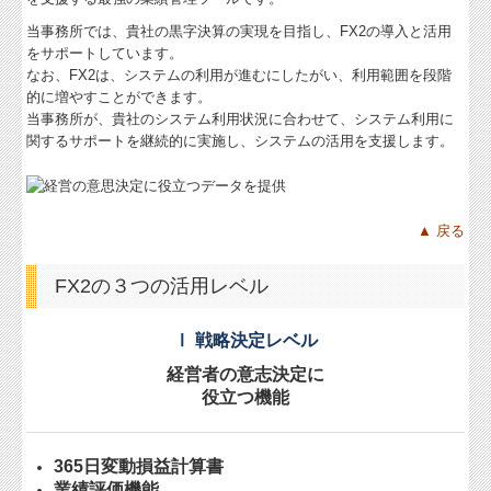
当事務所では、貴社の黒字決算の実現を目指し、FX2の導入と活用
税務カレンダー
をサポートしています。
なお、FX2は、システムの利用が進むにしたがい、利用範囲を段階
税務Q&A
的に増やすことができます。
当事務所が、貴社のシステム利用状況に合わせて、システム利用に
社長メニューASP版
関するサポートを継続的に実施し、システムの活用を支援します。
TKCシステムQ&A
経営革新等支援機関とは
▲ 戻る
経営改善計画の策定支援
FX2の３つの活用レベル
経営改善オンデマンド講座
Ⅰ 戦略決定レベル
経営者の意志決定に
役立つ機能
365日変動損益計算書
業績評価機能