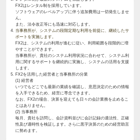
FX2はレンタル制を採用しています。
ソフトウェアのレベルアップに伴う追加費用は一切発生しませ
ん。
また、法令改正等にも迅速に対応します。
当事務所が、システムの段階定期な利用を前提に、継続したサ
ポートを実施します。
FX2は、システムの利用が進むに従い、利用範囲を段階的に増
やすことができます。
当事務所が、貴社のシステム利用状況に合わせて、システム利
用に関するサポートを継続的に実施し、システムの活用を支援
します。
FX2を活用した経営者と当事務所の分業
(1) 経営者
いつでもどこでも最新の業績を確認し、意思決定のための情報
を入手できるため、経営に専念できます。
なお、FX2の場合、決算を迎えても日々の会計業務を止めるこ
とはありません。
(2)
当事務所
毎月、貴社を訪問し、会計資料並びに会計記録の適法性、正確
性及び適時性を検証します。さらに黒字決算のための経営助言
に努めます。