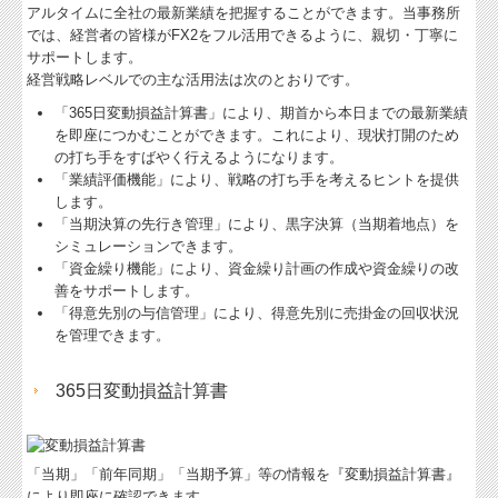
アルタイムに全社の最新業績を把握することができます。当事務所
では、経営者の皆様がFX2をフル活用できるように、親切・丁寧に
サポートします。
経営戦略レベルでの主な活用法は次のとおりです。
「365日変動損益計算書」により、期首から本日までの最新業績
を即座につかむことができます。これにより、現状打開のため
の打ち手をすばやく行えるようになります。
「業績評価機能」により、戦略の打ち手を考えるヒントを提供
します。
「当期決算の先行き管理」により、黒字決算（当期着地点）を
シミュレーションできます。
「資金繰り機能」により、資金繰り計画の作成や資金繰りの改
善をサポートします。
「得意先別の与信管理」により、得意先別に売掛金の回収状況
を管理できます。
365日変動損益計算書
「当期」「前年同期」「当期予算」等の情報を『変動損益計算書』
により即座に確認できます。