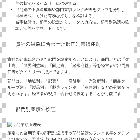
等の状況をタイムリーに把握する。
部門別の予算達成率や部門業績ランク表等をグラフを分析し、
目標達成に向けた有効な打ち手を検討する。
当事務所は、部門の設定からデータ入力方法、部門別業績の確
認方法等を
サポートします。
貴社の組織に合わせた部門別業績体制
貴社の組織に合わせた部門を設定することにより、部門ごとの「売
上高」「限界利益率」「固定費」「経常利益」等を経営者や部門責
任者がタイムリーに把握できます。
部門は、「地域別」「部署別」「店舗別」「営業所別」「商品グ
ループ別」「製品別」「製造ライン別」「車両別」などの分類が考
えられます。経営者の視点に合わせて設定することが可能です。
部門別業績の検証
策定した当期予算の部門別達成率や部門業績のランク表等をグラフ
で分析でき、予算達成に向けた有効な戦略を立案できます。