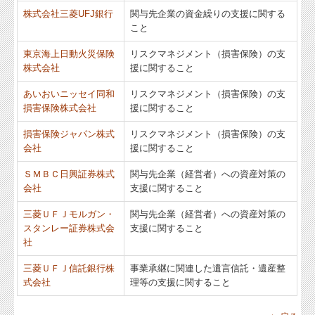
株式会社三菱UFJ銀行
関与先企業の資金繰りの支援に関する
こと
東京海上日動火災保険
リスクマネジメント（損害保険）の支
株式会社
援に関すること
あいおいニッセイ同和
リスクマネジメント（損害保険）の支
損害保険株式会社
援に関すること
損害保険ジャパン株式
リスクマネジメント（損害保険）の支
会社
援に関すること
ＳＭＢＣ日興証券株式
関与先企業（経営者）への資産対策の
会社
支援に関すること
三菱ＵＦＪモルガン・
関与先企業（経営者）への資産対策の
スタンレー証券株式会
支援に関すること
社
三菱ＵＦＪ信託銀行株
事業承継に関連した遺言信託・遺産整
式会社
理等の支援に関すること