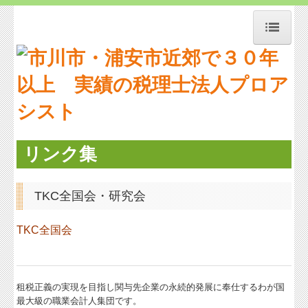
ホーム
事務所紹介
経営理念
交通案内
リンク集
リンク集
TKC全国会・研究会
補助金・助成金・融資情報
関与先向け融資商品ご紹介
TKC全国会
経営者お役立ち情報
経営者オススメ情報
租税正義の実現を目指し関与先企業の永続的発展に奉仕するわが国
最大級の職業会計人集団です。
Q&A経営相談