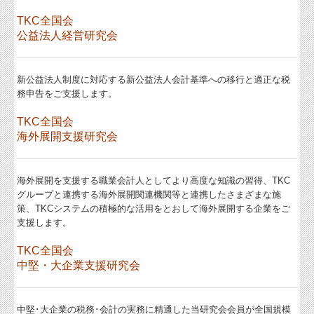
TKC全国会
税務カレンダー
公益法人経営研究会
税務Q&A
新公益法人制度に対応する新公益法人会計基準への移行と適正な税
社長メニューASP版
務申告をご支援します。
TKCシステムQ&A
TKC全国会
海外展開支援研究会
経営革新等支援機関とは
経営改善計画の策定支援
海外展開を支援する職業会計人としてより高度な知識の習得、TKC
経営改善オンデマンド講座
グループと連携する海外展開関連機関等と連携したさまざまな施
策、TKCシステムの積極的な活用をとおして海外展開する企業をご
支援します。
TKC全国会
中堅・大企業支援研究会
中堅･大企業の税務･会計の実務に精通した当研究会会員が全国規模