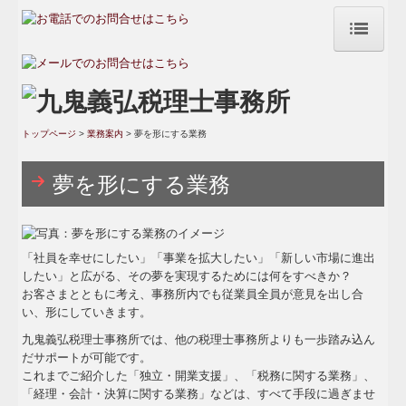
トップページ
弊事務所の強み
トップページ
>
業務案内
> 夢を形にする業務
ご挨拶・事務所紹介
夢を形にする業務
アクセスマップ
業務案内
「社員を幸せにしたい」「事業を拡大したい」「新しい市場に進出
独立、開業支援に関する業務
したい」と広がる、その夢を実現するためには何をすべきか？
お客さまとともに考え、事務所内でも従業員全員が意見を出し合
各種税務に関する業務
い、形にしていきます。
九鬼義弘税理士事務所では、他の税理士事務所よりも一歩踏み込ん
経理・会計・決算に関する業務
だサポートが可能です。
これまでご紹介した「独立・開業支援」、「税務に関する業務」、
経営相談に関する業務
「経理・会計・決算に関する業務」などは、すべて手段に過ぎませ