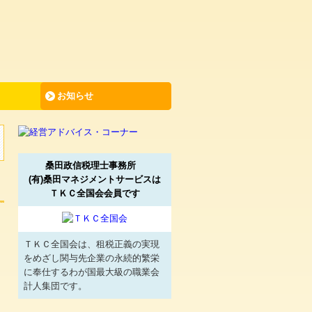
お知らせ
桑田政信税理士事務所
(有)桑田マネジメントサービスは
ＴＫＣ全国会会員です
ＴＫＣ全国会は、租税正義の実現
をめざし関与先企業の永続的繁栄
に奉仕するわが国最大級の職業会
計人集団です。