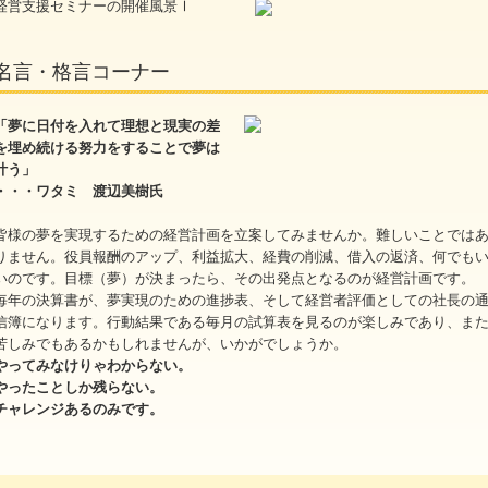
経営支援セミナーの開催風景Ⅰ
名言・格言コーナー
「夢に日付を入れて理想と現実の差
を埋め続ける努力をすることで夢は
叶う」
・・・ワタミ 渡辺美樹氏
皆様の夢を実現するための経営計画を立案してみませんか。難しいことでは
りません。役員報酬のアップ、利益拡大、経費の削減、借入の返済、何でも
いのです。目標（夢）が決まったら、その出発点となるのが経営計画です
毎年の決算書が、夢実現のための進捗表、そして経営者評価としての社長の
信簿になります。行動結果である毎月の試算表を見るのが楽しみであり、ま
苦しみでもあるかもしれませんが、いかがでしょうか。
やってみなけりゃわからない。
やったことしか残らない。
チャレンジあるのみです。