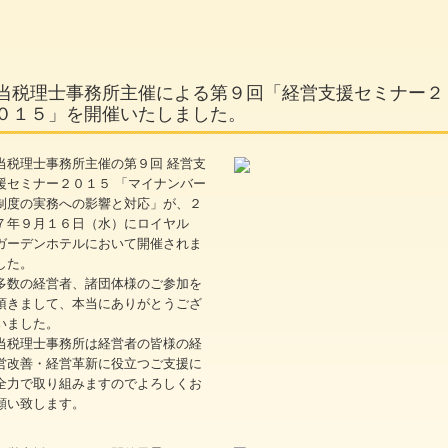
当税理士事務所主催による第９回「経営支援セミナー２
０１５」を開催いたしました。
当税理士事務所主催の第９回 経営支
援セミナー２０１５ 「マイナンバー
制度の実務への影響と対応」が、２
７年９月１６日（水）にロイヤル
ガーデンホテルにおいて開催されま
した。
多数の経営者、諸団体様のご参加を
頂きまして、本当にありがとうござ
いました。
当税理士事務所は経営者の皆様の経
営改善・経営革新に役立つご支援に
全力で取り組みますのでよろしくお
願い致します。