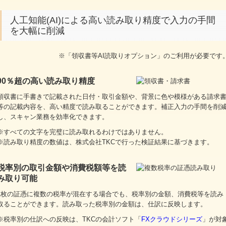
人工知能(AI)による高い読み取り精度で入力の手間
を大幅に削減
※「領収書等AI読取りオプション」のご利用が必要です
90％超の高い読み取り精度
領収書に手書きで記載された日付・取引金額や、背景に色や模様がある請求
等の記載内容を、高い精度で読み取ることができます。補正入力の手間を削
し、スキャン業務を効率化できます。
※すべての⽂字を完璧に読み取れるわけではありません。
※読み取り精度の数値は、株式会社TKCで⾏った検証結果に基づきます。
税率別の取引金額や消費税額等を読
み取り可能
1枚の証憑に複数の税率が混在する場合でも、税率別の金額、消費税等を読み
取ることができます。読み取った税率別の金額は、仕訳に反映します。
※税率別の仕訳への反映は、TKCの会計ソフト「
FXクラウドシリーズ
」が対