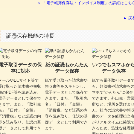
＞ 「電子帳簿保存法・インボイス制度」の詳細はこち
▲ 戻
証憑保存機能の特長
電子取引データの保
紙の証憑もかんたん
いつでもスマホか
存に対応
データ保存
データ保存
メールやECサイト等で
紙で受け取った請求書や
紙でも電子取引データ
受け取った請求書や領収
領収書等をスキャンし、
も、領収書や請求書を
書のPDF等を読み込み、
電子データとして保存で
マホで”かんたん”に保存
電子データとして保存で
きます。また、「取引先
できます。外出先・営
きます。また、「取引先
名」「日付」「金額」
所など、場所を選びま
名」「日付」「金額」
「消費税」など証憑の内
ん。社内の請求書や領
「消費税」など証憑の内
容を読み取り、仕訳の基
書のデータを経理担当
容を読み取り、仕訳の基
礎データとして利用でき
がリアルタイムに確認
礎データとして利用でき
ます。
きるため、迅速な経理