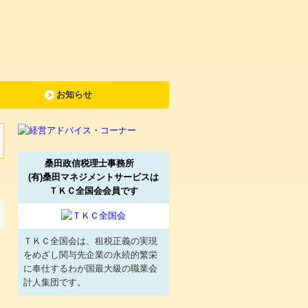
お知らせ
桑田政信税理士事務所
(有)桑田マネジメントサービスは
ＴＫＣ全国会会員です
ＴＫＣ全国会は、租税正義の実現
をめざし関与先企業の永続的繁栄
に奉仕するわが国最大級の職業会
計人集団です。
て