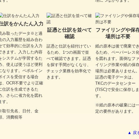
ます。
理につながります。
仕訳をかんたん入力
証憑と仕訳を並べて
ファイリングや保
読み取ったデータ※と過
確認
場所は不要
去の入力履歴を組み合わ
せて効率的に仕訳を入力
証憑と仕訳を紐付けてい
紙の原本は後で廃棄で
できます。入力した内容
るため、1つの画面で並
るため、ペーパーレス
をシステムが学習するた
べて確認できます。証憑
を図れます。面倒なフ
め、使えば使うほど便利
を探す手間がなくなり、
イリング作業や紙の保
になります。ペポルイン
チェック業務を効率化で
場所は必要ありません
ボイスを受信する場合
きます。
証憑の電子データは、
は、OCR不要でより正確
TKCのデータセンター
に仕訳を生成できるた
(TISC)で安全に保存し
め、さらに省力化を図れ
す。
ます。
※紙の原本の破棄には
※取引先名、日付、金
定の要件があります。
額、消費税等
▲ 戻