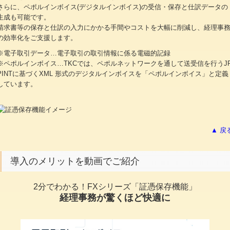
さらに、ペポルインボイス(デジタルインボイス)の受信・保存と仕訳データの
生成も可能です。
請求書等の保存と仕訳の入力にかかる手間やコストを大幅に削減し、経理事
の効率化をご支援します。
※電子取引データ…電子取引の取引情報に係る電磁的記録
※ペポルインボイス…TKCでは、ペポルネットワークを通して送受信を行うJ
PINTに基づくXML 形式のデジタルインボイスを「ペポルインボイス」と定義
しています。
▲ 戻
導入のメリットを動画でご紹介
2分でわかる！FXシリーズ「証憑保存機能」
経理事務が驚くほど快適に