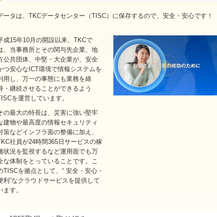
データは、TKCデータセンター（TISC）に保存するので、安全・安心です！
平成15年10月の開設以来、TKCで
は、当事務所とその関与先企業、地
方公共団体、中堅・大企業が、安全
かつ安心なICT環境で情報システムを
利用し、万一の事態にも業務を維
持・継続させることができるよう
TISCを運営しています。
その最大の特長は、災害に強い堅牢
な建物や最高度の情報セキュリティ
対策などインフラ面の整備に加え、
TKC社員が24時間365日サービスの稼
働状況を監視するなど運用面でも万
全な体制をとっていることです。こ
のTISCを拠点として、“ 安全・安心・
便利”なクラウドサービスを提供して
います。