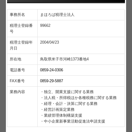
税務カレンダー
事務所名
まほろば税理士法人
税務Q&A
税理士登録番
99662
号
社長メニューASP版
税理士登録年
2004/04/23
TKCシステムQ&A
月日
社会福祉法人会計Q&A
所在地
鳥取県米子市河崎1373番地4
電話番号
0859-24-0306
経営革新等支援機関とは
FAX番号
0859-29-5887
経営改善オンデマンド講座
業務内容
・独立、開業支援に関する業務
求人情報
・法人税・所得税ほか各種税務に関する業務
・経理・会計・決算に関する業務
・経営計画策定業務
経営者の四季
・業績管理体制構築支援
・中小企業新事業活動促進法申請支援