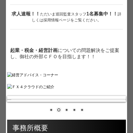
リンク集
求人速報！！
1名募集中！！
ただいま巡回監査スタッフ
詳
しくは採用情報ページをご覧ください。
お問合せ
FX4クラウド
病院・診療所の皆様へ
起業・税金・経営計画
についての問題解決をご提案
し、御社の外部ＣＦＯを目指します！！
社会福祉法人の皆様へ
補助金・助成金・融資情報
TKC戦略経営者ローン
経営者お役立ち情報
経営者オススメ情報
事務所概要
Q&A経営相談