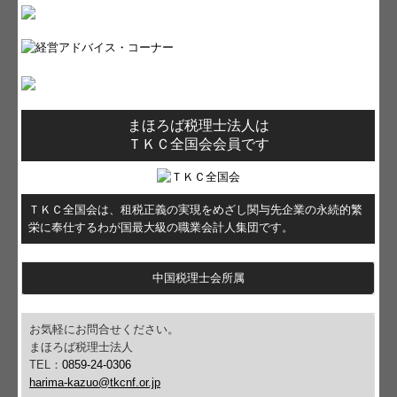
まほろば税理士法人は
ＴＫＣ全国会会員です
ＴＫＣ全国会は、租税正義の実現をめざし関与先企業の永続的繁
栄に奉仕するわが国最大級の職業会計人集団です。
中国税理士会所属
お気軽にお問合せください。
まほろば税理士法人
TEL：
0859-24-0306
harima-kazuo@tkcnf.or.jp