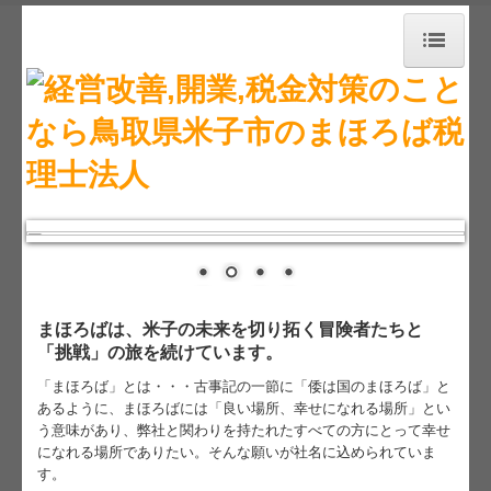
トップページ
事務所紹介
経営理念
職員紹介
採用情報
まほろばは、米子の未来を切り拓く冒険者たちと
業務案内
「挑戦」の旅を続けています。
セミナー案内
「まほろば」とは・・・古事記の一節に「倭は国のまほろば」と
あるように、まほろばには「良い場所、幸せになれる場所」とい
料金について
う意味があり、弊社と関わりを持たれたすべての方にとって幸せ
になれる場所でありたい。そんな願いが社名に込められていま
す。
交通案内