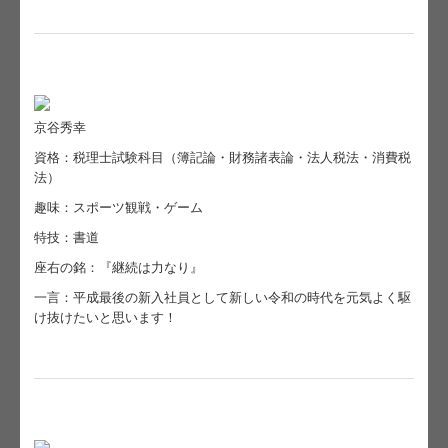
京谷秀幸
資格：税理士試験科目（簿記論・財務諸表論・法人税法・消費税
法）
趣味：スポーツ観戦・ゲーム
特技：書道
座右の銘：『継続は力なり』
一言：平成最後の新入社員として新しい令和の時代を元気よく駆
け抜けたいと思います！