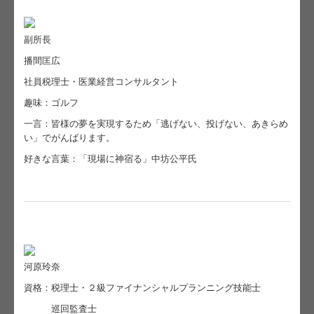
リンク集
副所長
お問合せ
播間匡広
社員税理士・医業経営コンサルタント
FX4クラウド
趣味：ゴルフ
病院・診療所の皆様へ
一言：皆様の夢を実現するため「逃げない、投げない、あきらめ
い」でがんばります。
社会福祉法人の皆様へ
好きな言葉：「現場に神宿る」中坊公平氏
補助金・助成金・融資情報
TKC戦略経営者ローン
経営者お役立ち情報
河原玲奈
経営者オススメ情報
資格：税理士・２級ファイナンシャルプランニング技能士
Q&A経営相談
巡回監査士