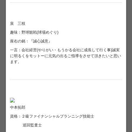
泉 三枝
趣味：野球観戦(球場めぐり)
座右の銘：『誠心誠意』
一言：会社経営(やりがい・もうかる会社に成長して行く事)誠実
に明るくをモットーに元気の出るご指導をさせて頂きたいと思い
ます。
中本拓郎
資格：２級ファイナンシャルプランニング技能士
巡回監査士