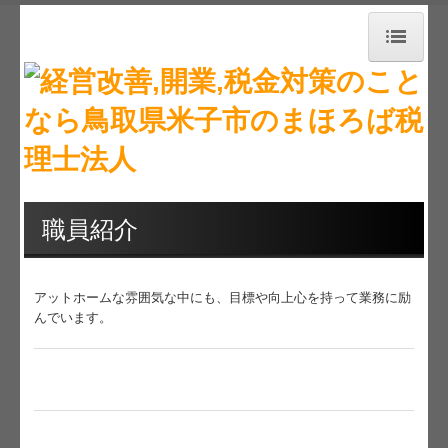
トップページ
事務所紹介
経営理念
職員紹介
職員紹介
採用情報
アットホームな雰囲気な中にも、目標や向上心を持って業務に励
業務案内
んでいます。
セミナー案内
料金について
交通案内