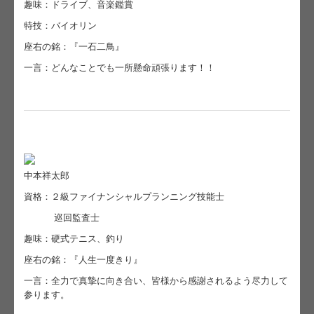
趣味：ドライブ、音楽鑑賞
特技：バイオリン
座右の銘：『一石二鳥』
一言：どんなことでも一所懸命頑張ります！！
中本祥太郎
資格：２級ファイナンシャルプランニング技能士
巡回監査士
趣味：硬式テニス、釣り
座右の銘：『人生一度きり』
一言：全力で真摯に向き合い、皆様から感謝されるよう尽力して
参ります。