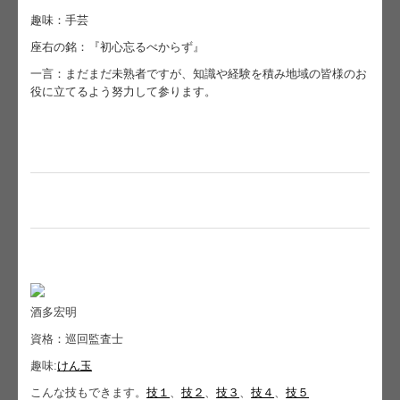
趣味：手芸
税務カレンダー
座右の銘：『初心忘るべからず』
税務Q&A
一言：まだまだ未熟者ですが、知識や経験を積み地域の皆様のお
役に立てるよう努力して参ります。
社長メニューASP版
TKCシステムQ&A
社会福祉法人会計Q&A
経営革新等支援機関とは
経営改善オンデマンド講座
求人情報
酒多宏明
経営者の四季
資格：巡回監査士
趣味:
けん玉
こんな技もできます。
技１
、
技２
、
技３
、
技４
、
技５