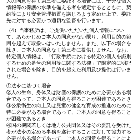
人の同意を得て第三者に委託する場合には、十分な個人
情報等の保護の水準を備える者を選定するとともに、契
約等により安全管理措置を講じるよう定めた上で、委託
先に対する必要かつ適切な監督を行います。
（4）当事務所は、ご提供いただいた個人情報につい
て、あらかじめご本人の同意がない限り、利用目的の範
囲を超えて取扱いはいたしません。また、以下の場合を
除き、ご本人の同意なく第三者に提供しません。なお、
特定個人情報は、「行政手続における特定の個人を識別
するための番号の利用等に関する法律」で限定的に明記
された場合を除き、目的を超えた利用及び提供は行いま
せん。
①法令に基づく場合
②人の生命、身体又は財産の保護のために必要がある場
合であって、ご本人の同意を得ることが困難であるとき
③公衆衛生の向上又は児童の健全な育成の推進のために
特に必要がある場合であって、ご本人の同意を得ること
が困難であるとき
④国の機関若しくは地方公共団体又はその委託を受けた
者が法令の定める事務を遂行することに対して協力する
必要がある場合であって、ご本人の同意を得ることによ