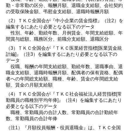
勤・非常勤の区分、報酬月額、退職金支給額、会社契約
の受取保険金額、弔慰金支給額、退職時報酬月額
（2）ＴＫＣ全国会が『中小企業の賃金指標』（注2）を
編集するにあたり必要となる以下のデータ
性別、年齢、勤続年数、月例賃金、年間支給総額、年
間賞与総額、職務区分、前職分支給額、退職区分
（3）ＴＫＣ全国会が『ＴＫＣ医業経営指標[医業賃金統
計編]』（注3）を編集するにあたり必要となる以下の
データ
役職、報酬の年間支給総額、勤続年数、退職事由、退
職金支給額、退職時報酬月額、配偶者の保有資格、配偶
者への年間総支給額、職種、年齢、賃金の年間総支給
額、賃金の月額支給額
（4）ＴＫＣ全国会が『ＴＫＣ社会福祉法人経営指標[常
勤職員の職種別平均年俸]』（注4）を編集するにあたり
必要となる以下のデータ
職種、常勤職員の合計人数、常勤職員の合計勤続年
数、常勤職員の合計年俸
（注1）『月額役員報酬・役員退職金』は、ＴＫＣ全国