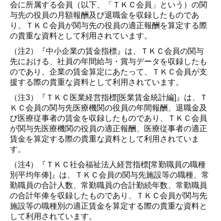
会に所属する会員（以下、「ＴＫＣ会員」という）の関
与先の役員の月額報酬及び退職金を収録したものであ
り、ＴＫＣ会員が関与先の役員の適正報酬を算定する際
の貴重な資料として利用されています。
（注2）『中小企業の賃金指標』は、ＴＫＣ会員の関与
先における、社員の年間給与・賞与データを収録したも
のであり、企業の賃金算定にあたって、ＴＫＣ会員が支
援する際の貴重な資料として利用されています。
（注3）『ＴＫＣ医業経営指標[医業賃金統計編]』は、Ｔ
ＫＣ会員の関与先医療機関の役員の年間報酬、退職金及
び医療従事者の賃金を収録したものであり、ＴＫＣ会員
が関与先医療機関の役員の適正報酬、医療従事者の適正
賃金を算定する際の貴重な資料として利用されていま
す。
（注4）『ＴＫＣ社会福祉法人経営指標[常勤職員の職種
別平均年俸]』は、ＴＫＣ会員の関与先施設等の職種、常
勤職員の合計人数、常勤職員の合計勤続年数、常勤職員
の合計年俸を収録したものであり、ＴＫＣ会員が関与先
施設等の職種別の適正賃金を算定する際の貴重な資料と
して利用されています。