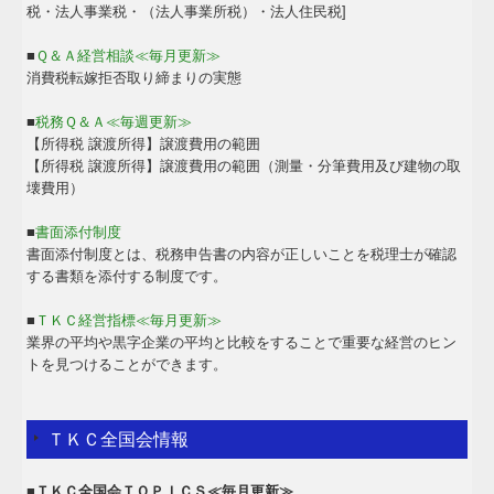
税・法人事業税・（法人事業所税）・法人住民税]
■
Ｑ＆Ａ経営相談≪毎月更新≫
消費税転嫁拒否取り締まりの実態
■
税務Ｑ＆Ａ≪毎週更新≫
【所得税 譲渡所得】譲渡費用の範囲
【所得税 譲渡所得】譲渡費用の範囲（測量・分筆費用及び建物の取
壊費用）
■
書面添付制度
書面添付制度とは、税務申告書の内容が正しいことを税理士が確認
する書類を添付する制度です。
■
ＴＫＣ経営指標≪毎月更新≫
業界の平均や黒字企業の平均と比較をすることで重要な経営のヒン
トを見つけることができます。
ＴＫＣ全国会情報
■ＴＫＣ全国会ＴＯＰＩＣＳ≪毎月更新≫