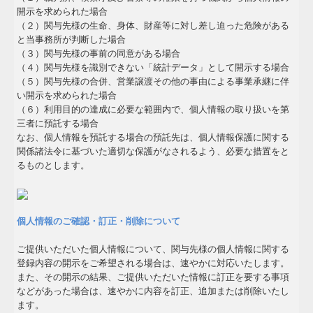
建設業用会計情報DB
開示を求められた場合
（２）関与先様の生命、身体、財産等に対し差し迫った危険がある
と当事務所が判断した場合
（３）関与先様の事前の同意がある場合
（４）関与先様を識別できない「統計データ」として開示する場合
（５）関与先様の合併、営業譲渡その他の事由による事業承継に伴
い開示を求められた場合
（６）利用目的の達成に必要な範囲内で、個人情報の取り扱いを第
三者に預託する場合
なお、個人情報を預託する場合の預託先は、個人情報保護に関する
関係諸法令に基づいた適切な保護がなされるよう、必要な措置をと
るものとします。
個人情報のご確認・訂正・削除について
ご提供いただいた個人情報について、関与先様の個人情報に関する
登録内容の開示をご希望される場合は、速やかに対応いたします。
また、その開示の結果、ご提供いただいた情報に訂正を要する事項
などがあった場合は、速やかに内容を訂正、追加または削除いたし
ます。