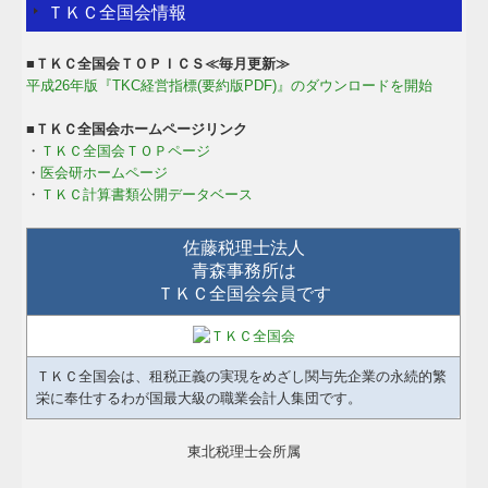
ＴＫＣ全国会情報
■ＴＫＣ全国会ＴＯＰＩＣＳ≪毎月更新≫
平成26年版『TKC経営指標(要約版PDF)』のダウンロードを開始
■ＴＫＣ全国会ホームページリンク
・
ＴＫＣ全国会ＴＯＰページ
・
医会研ホームページ
・
ＴＫＣ計算書類公開データベース
佐藤税理士法人
青森事務所は
ＴＫＣ全国会会員です
ＴＫＣ全国会は、租税正義の実現をめざし関与先企業の永続的繁
栄に奉仕するわが国最大級の職業会計人集団です。
東北税理士会所属