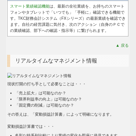
建設業用会計情報DB
スマート業績確認機能
は、最新の全社業績を、お持ちのスマート
フォンやタブレットで「いつでも」「手軽に」確認できる機能で
す。TKC財務会計システム（FXシリーズ）の最新業績を確認でき
ます。自社の経営課題に気付き、次のアクション（自身のＰＣで
の業績確認、部下への確認・指示等）に繋げられます。
▲ 戻る
リアルタイムなマネジメント情報
現状打開の打ち手として必要なことは・・・
「売上拡大」は可能なのか？
「限界利益率の向上」は可能なのか？
「固定費の削減」は可能なのか？
その答えは、「変動損益計算書」によって明確になります。
変動損益計算書では・・・
多彩な時系列比較により業績の変化を即座に発見できます。