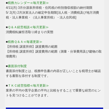
■
税務カレンダー≪毎月更新≫
4/11(月) 3月分源泉所得税・住民税の特別徴収税額の納付期限
5/ 2(月) 2月決算法人の確定申告期限[法人税・消費税及び地方消費
税・法人事業税・（法人事業所税）・法人住民税]
■
Ｑ＆Ａ経営相談≪毎月更新≫
消費税転嫁拒否取り締まりの実態
■
税務Ｑ＆Ａ≪毎週更新≫
【所得税 譲渡所得】譲渡費用の範囲
【所得税 譲渡所得】譲渡費用の範囲（測量・分筆費用及び建物の取
壊費用）
■
書面添付制度
書面添付制度とは、税務申告書の内容が正しいことを税理士が確認
する書類を添付する制度です。
■
ＴＫＣ経営指標≪毎月更新≫
業界の平均や黒字企業の平均と比較をすることで重要な経営のヒン
トを見つけることができます。