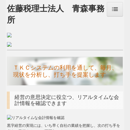
佐藤税理士法人 青森事務
所
トップページ
お問合せ
経営者お役立ち情報
事務所紹介
ＴＫＣシステムの利用を通して、毎月、
現状を分析し、打ち手を提案します
経営理念
交通案内
経営の意思決定に役立つ、リアルタイムな会
計情報を確認できます
関連リンク
リンク集
黒字経営の実現には、いち早く自社の業績を把握し、次の打ち手を