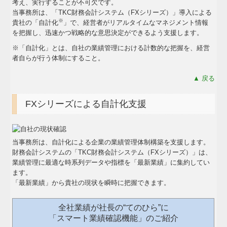
考え、実行することが不可欠です。
補助金・助成金・融資情報
当事務所は、「TKC財務会計システム（FXシリーズ）」導入による
※
貴社の「自計化
」で、経営者がリアルタイムなマネジメント情報
を把握し、迅速かつ戦略的な意思決定ができるよう支援します。
関与先向け融資商品ご紹介
※「自計化」とは、自社の業績管理における計数的な把握を、経営
TKCシステムQ&A
者自らが行う体制にすること。
▲ 戻る
経営革新等支援機関とは
FXシリーズによる自計化支援
個人情報保護方針
戦略財務情報システム
当事務所は、自計化による企業の業績管理体制構築を支援します。
財務会計システムの「TKC財務会計システム（FXシリーズ）」は、
継続MASシステム
業績管理に最適な時系列データや指標を「最新業績」に集約してい
ます。
戦略販売・購買情報システム
「最新業績」から貴社の現状を瞬時に把握できます。
戦略給与情報システム
全社業績が社長の“てのひら”に
「スマート業績確認機能」のご紹介