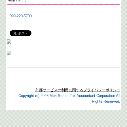
補助金・助成金・融資情報
099-220-5700
病院・診療所の皆様へ
社会福祉法人の皆様へ
経営者お役立ち情報
社長メニューASP版
社会福祉法人会計Q&A
経営革新等支援機関とは
外部サービスの利用に関するプライバシーポリシー
Copyright (c) 2026 Mori Scrum Tax Accountant Corporation All
経営改善オンデマンド講座
Rights Reserved.
黒字決算に役立つTKCシステム
FXクラウドシリーズ