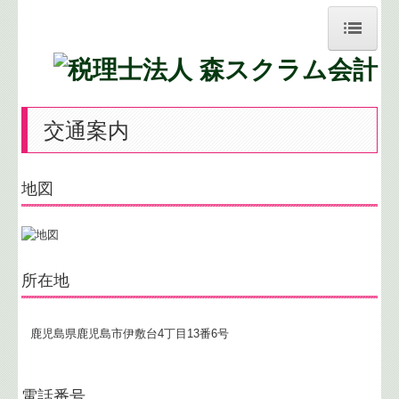
ホーム
事務所紹介
交通案内
経営理念
地図
業務案内
職員紹介
交通案内
所在地
求人情報
鹿児島県鹿児島市伊敷台4丁目13番6号
お問合せ
お知らせ
電話番号