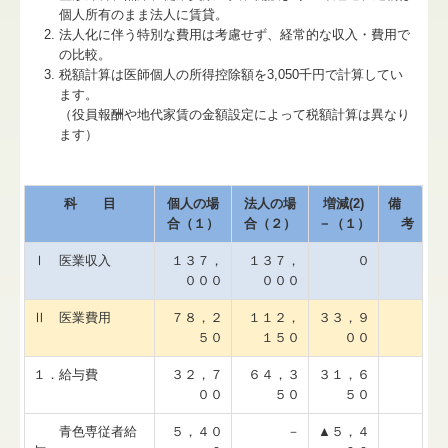
個人所有のまま法人に賃貸。
法人化に伴う特別な費用は考慮せず、経常的な収入・費用で
の比較。
税額計算は医師個人の所得控除額を3,050千円で計算してい
ます。
（役員報酬や地代家賃の金額設定によって税額計算は異なり
ます）
科 目
個人の場
法人の場
増減(2)
備
合（１）
合（２）
－（１）
考
Ⅰ 医業収入
１３７，
１３７，
０
０００
０００
Ⅱ 医業費用
７８，２
１１２，
３３，９
５０
１５０
００
１．給与費
３２，７
６４，３
３１，６
００
５０
５０
青色専従者給
５，４０
－
▲５，４