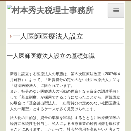
ホーム
一人医師医療法人設立
お知らせ
事務所紹介
一人医師医療法人設立の基礎知識
経営理念
新規に設立する医療法人の形態は、第５次医療法改正（2007年４
交通案内
月施行）によって、「出資持分の定めのない社団医療法人」又は
「財団医療法人」に限られています。
業務案内
また、持分のない医療法人の活動の原資となる資金の調達手段と
して「基金制度」が採用できるようになったことから、新規設立
セミナー案内
の場合は「基金拠出型法人」（出資持分の定めのない社団医療法
人の一類型）とするケースが多く見受けられます。
リンク集
法人化の目的は、資金の集積を容易にするとともに医療機関等の
経営に永続性を付与し、私人による医療事業の経営困難を緩和す
お問合せ
ることにあります。したがって、社会的信用を高めたいと考えて