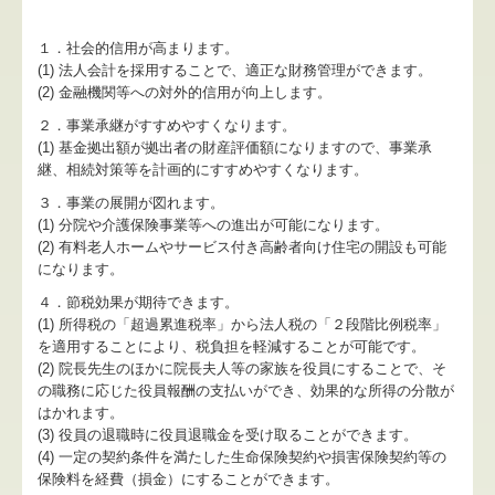
１．社会的信用が高まります。
(1) 法人会計を採用することで、適正な財務管理ができます。
(2) 金融機関等への対外的信用が向上します。
２．事業承継がすすめやすくなります。
(1) 基金拠出額が拠出者の財産評価額になりますので、事業承
継、相続対策等を計画的にすすめやすくなります。
３．事業の展開が図れます。
(1) 分院や介護保険事業等への進出が可能になります。
(2) 有料老人ホームやサービス付き高齢者向け住宅の開設も可能
になります。
４．節税効果が期待できます。
(1) 所得税の「超過累進税率」から法人税の「２段階比例税率」
を適用することにより、税負担を軽減することが可能です。
(2) 院長先生のほかに院長夫人等の家族を役員にすることで、そ
の職務に応じた役員報酬の支払いができ、効果的な所得の分散が
はかれます。
(3) 役員の退職時に役員退職金を受け取ることができます。
(4) 一定の契約条件を満たした生命保険契約や損害保険契約等の
保険料を経費（損金）にすることができます。