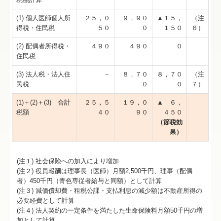
(1) 個人医師個人所
２５，０
９，９０
▲１５，
（注
得税・住民税
５０
０
１５０
６）
(2) 配偶者所得税・
４９０
４９０
０
住民税
(3) 法人税・法人住
－
８，７０
８，７０
（注
民税
０
０
７）
(1)＋(2)＋(3) 合計
２５，５
１９，０
▲ ６，
税額
４０
９０
４５０
（節税効
果）
(注１) 社会保険への加入により増加
(注２) 役員報酬は理事長（医師）月額2,500千円、理事（配偶
者）450千円（青色専従者給与と同額）として計算
(注３) 減価償却費・租税公課・支払利息の減少額は不動産所得の
必要経費として計算
(注４) 法人契約の一定条件を満たした生命保険料月額50千円の増
加として計算