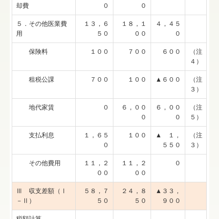
却費
０
０
５．その他医業費
１３，６
１８，１
４，４５
用
５０
００
０
保険料
１００
７００
６００
（注
４）
租税公課
７００
１００
▲６００
（注
３）
地代家賃
０
６，００
６，００
（注
０
０
５）
支払利息
１，６５
１００
▲ １，
（注
０
５５０
３）
その他費用
１１，２
１１，２
０
００
００
Ⅲ 収支差額（Ⅰ
５８，７
２４，８
▲３３，
－Ⅱ）
５０
５０
９００
税額計算