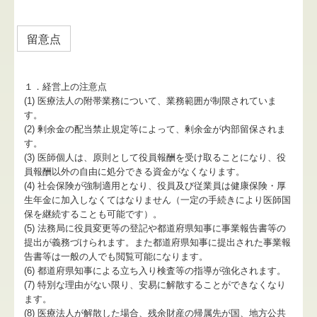
留意点
１．経営上の注意点
(1) 医療法人の附帯業務について、業務範囲が制限されていま
す。
(2) 剰余金の配当禁止規定等によって、剰余金が内部留保されま
す。
(3) 医師個人は、原則として役員報酬を受け取ることになり、役
員報酬以外の自由に処分できる資金がなくなります。
(4) 社会保険が強制適用となり、役員及び従業員は健康保険・厚
生年金に加入しなくてはなりません（一定の手続きにより医師国
保を継続することも可能です）。
(5) 法務局に役員変更等の登記や都道府県知事に事業報告書等の
提出が義務づけられます。また都道府県知事に提出された事業報
告書等は一般の人でも閲覧可能になります。
(6) 都道府県知事による立ち入り検査等の指導が強化されます。
(7) 特別な理由がない限り、安易に解散することができなくなり
ます。
(8) 医療法人が解散した場合、残余財産の帰属先が国、地方公共