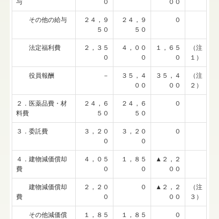
与
０
００
その他の給与
２４，９
２４，９
０
５０
５０
法定福利費
２，３５
４，００
１，６５
（注
０
０
０
１）
役員報酬
－
３５，４
３５，４
（注
００
００
２）
２．医薬品費・材
２４，６
２４，６
０
料費
５０
５０
３．委託費
３，２０
３，２０
０
０
０
４．建物減価償却
４，０５
１，８５
▲２，２
費
０
０
００
建物減価償却
２，２０
０
▲２，２
（注
費
０
００
３）
その他減価償
１，８５
１，８５
０