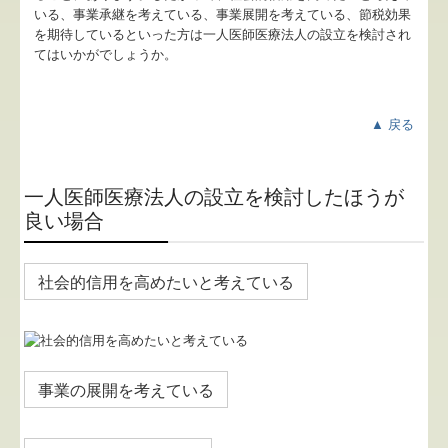
いる、事業承継を考えている、事業展開を考えている、節税効果
病院・診療所の皆様へ
を期待しているといった方は一人医師医療法人の設立を検討され
てはいかがでしょうか。
補助金・助成金・融資情報
関与先向け融資商品ご紹介
▲ 戻る
経営者お役立ち情報
一人医師医療法人の設立を検討したほうが
社長メニューASP版
良い場合
TKCシステムQ&A
経営革新等支援機関とは
社会的信用を高めたいと考えている
経営改善オンデマンド講座
個人情報保護方針
事業の展開を考えている