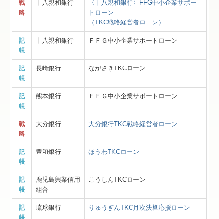
戦
十八親和銀行
〈十八親和銀行〉FFG中小企業サポー
略
トローン
（TKC戦略経営者ローン）
記
十八親和銀行
ＦＦＧ中小企業サポートローン
帳
記
長崎銀行
ながさきTKCローン
帳
記
熊本銀行
ＦＦＧ中小企業サポートローン
帳
戦
大分銀行
大分銀行TKC戦略経営者ローン
略
記
豊和銀行
ほうわTKCローン
帳
記
鹿児島興業信用
こうしんTKCローン
帳
組合
記
琉球銀行
りゅうぎんTKC月次決算応援ローン
帳