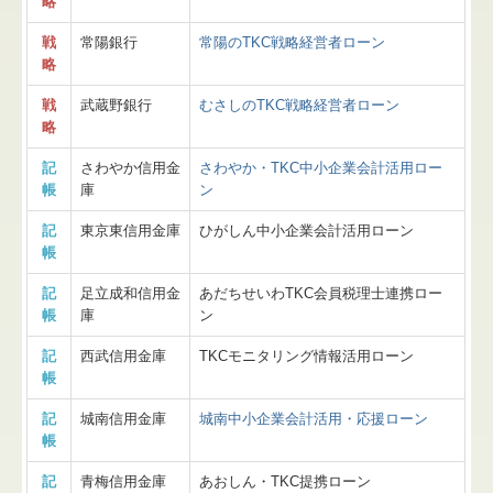
略
戦
常陽銀行
常陽のTKC戦略経営者ローン
略
戦
武蔵野銀行
むさしのTKC戦略経営者ローン
略
記
さわやか信用金
さわやか・TKC中小企業会計活用ロー
帳
庫
ン
記
東京東信用金庫
ひがしん中小企業会計活用ローン
帳
記
足立成和信用金
あだちせいわTKC会員税理士連携ロー
帳
庫
ン
記
西武信用金庫
TKCモニタリング情報活用ローン
帳
記
城南信用金庫
城南中小企業会計活用・応援ローン
帳
記
青梅信用金庫
あおしん・TKC提携ローン