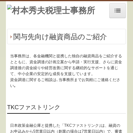
ホーム
関与先向け融資商品のご紹介
お知らせ
事務所紹介
当事務所は、各金融機関と提携した独自の融資商品をご紹介する
とともに、資金調達の計画立案から申請・実行支援、さらに資金
経営理念
調達後の資金繰りや経営改善に関する継続的なサポートを通じ
て、中小企業の安定的な成長を支援しています。
交通案内
資金調達に関するご相談は､当事務所までお気軽にご連絡くださ
い｡
業務案内
セミナー案内
TKCファストリンク
リンク集
日本政策金融公庫と提携した「TKCファストリンク｣は、融資の
お問合せ
お申込みから5営業日以内（創業の場合は7営業日以内）で、審査