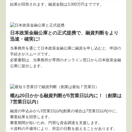
結果が回答されます。融資金額は3,000万円までです。
病院・診療所の皆様へ
補助金・助成金・融資情報
関与先向け融資商品ご紹介
日本政策金融公庫との正式提携
で、融資判断をより
迅速・確実に!
経営者お役立ち情報
当事務所を通じて
日本政策金融公庫に融資を申し込むと、申請の
手続きがスムーズです。
社長メニューASP版
必要書類は、当事務所が専用のオンライン窓口から日本政策金融
公庫に提出します。
TKCシステムQ&A
経営革新等支援機関とは
概ね20日かかる融資判断が5営業日以内に！（創業は
経営改善オンデマンド講座
7営業日以内）
個人情報保護方針
融資の申込みから5営業日以内(創業の場合は7営業日以内)※に、
審査結果を回答します。
審査期間が短いため、円滑な資金調達を支援します。
※資料の不備等により、所定の日数を超えることがあります。