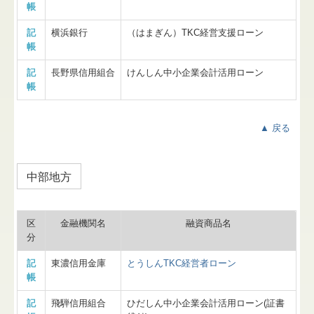
帳
記
横浜銀行
（はまぎん）TKC経営支援ローン
帳
記
長野県信用組合
けんしん中小企業会計活用ローン
帳
▲ 戻る
中部地方
区
金融機関名
融資商品名
分
記
東濃信用金庫
とうしんTKC経営者ローン
帳
記
飛騨信用組合
ひだしん中小企業会計活用ローン(証書