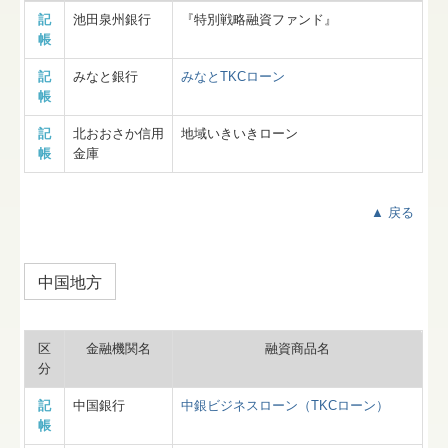
記
池田泉州銀行
『特別戦略融資ファンド』
帳
記
みなと銀行
みなとTKCローン
帳
記
北おおさか信用
地域いきいきローン
帳
金庫
▲ 戻る
中国地方
区
金融機関名
融資商品名
分
記
中国銀行
中銀ビジネスローン（TKCローン）
帳