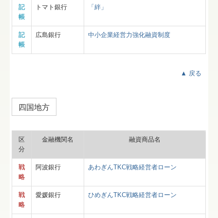
記
トマト銀行
「絆」
帳
記
広島銀行
中小企業経営力強化融資制度
帳
▲ 戻る
四国地方
区
金融機関名
融資商品名
分
戦
阿波銀行
あわぎんTKC戦略経営者ローン
略
戦
愛媛銀行
ひめぎんTKC戦略経営者ローン
略