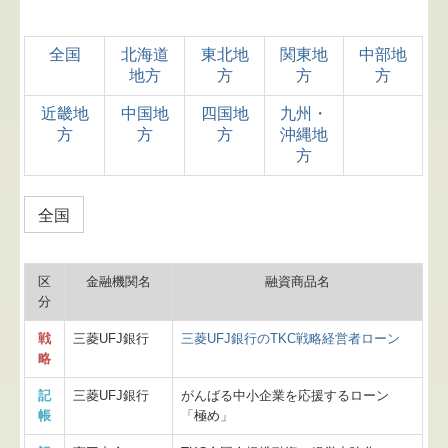
全国
北海道
東北地
関東地
中部地
地方
方
方
方
近畿地
中国地
四国地
九州・
方
方
方
沖縄地
方
全国
区
金融機関名
融資商品名
分
戦
三菱UFJ銀行
三菱UFJ銀行のTKC戦略経営者ローン
略
記
三菱UFJ銀行
がんばる中小企業を応援するローン
帳
「極め」