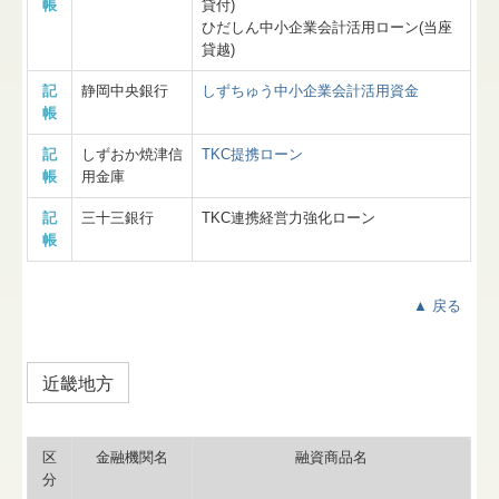
帳
貸付)
ひだしん中小企業会計活用ローン(当座
貸越)
記
静岡中央銀行
しずちゅう中小企業会計活用資金
帳
記
しずおか焼津信
TKC提携ローン
帳
用金庫
記
三十三銀行
TKC連携経営力強化ローン
帳
▲ 戻る
近畿地方
区
金融機関名
融資商品名
分