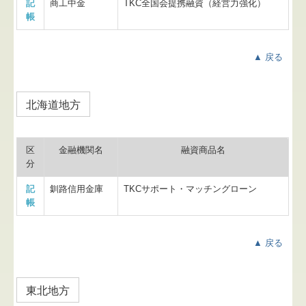
記
商工中金
TKC全国会提携融資（経営力強化）
帳
▲ 戻る
北海道地方
区
金融機関名
融資商品名
分
記
釧路信用金庫
TKCサポート・マッチングローン
帳
▲ 戻る
東北地方