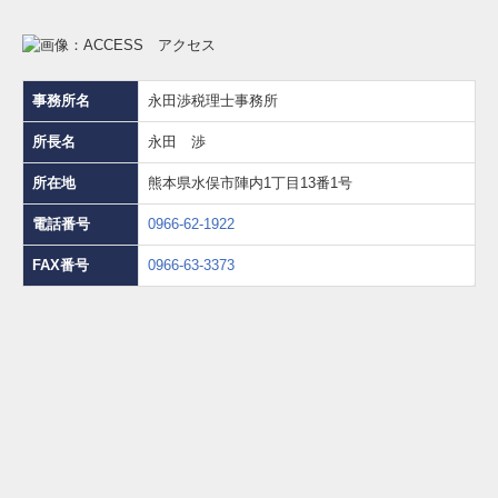
電話番号
0966-62-1922
FAX番号
0966-63-3373