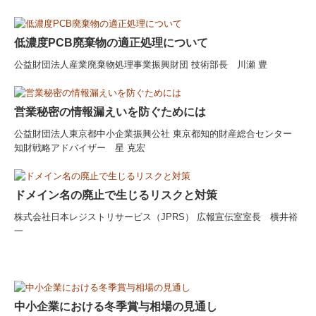
経営革新等支援機関とは
低濃度PCB廃棄物の適正処理について
経営改善計画の策定支援
公益財団法人産業廃棄物処理事業振興財団 技術部長 川瀬 豊
個人情報保護方針
営業秘密の情報漏えいを防ぐためには
デジタル化・AI導入補助金
公益財団法人東京都中小企業振興公社 東京都知的財産総合センター
知財戦略アドバイザー 星 克宏
円滑な事業承継を支援
募集要項
ドメイン名の廃止で生じるリスクと対策
株式会社日本レジストリサービス（JPRS） 広報宣伝室室長 横井裕
一
中小企業における冬季賞与相場の見通し