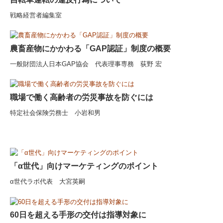
戦略経営者編集室
農畜産物にかかわる「GAP認証」制度の概要
一般財団法人日本GAP協会 代表理事専務 荻野 宏
職場で働く高齢者の労災事故を防ぐには
特定社会保険労務士 小岩和男
「α世代」向けマーケティングのポイント
α世代ラボ代表 大宮英嗣
60日を超える手形の交付は指導対象に