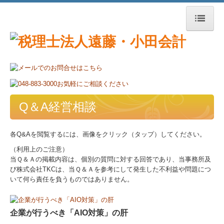
トップページ
事務所紹介
経営理念
Q＆A経営相談
交通案内
各Q&Aを閲覧するには、画像をクリック（タップ）してください。
業務案内
（利用上のご注意）
当Ｑ＆Ａの掲載内容は、個別の質問に対する回答であり、当事務所及
び株式会社TKCは、当Ｑ＆Ａを参考にして発生した不利益や問題につ
リンク集
いて何ら責任を負うものではありません。
お問合せ
企業が行うべき「AIO対策」の肝
FX4クラウド