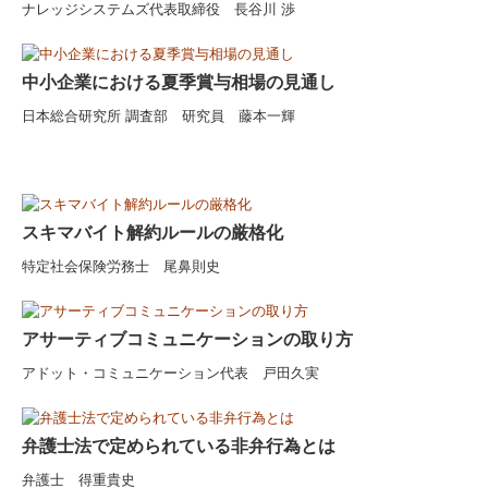
ナレッジシステムズ代表取締役 長谷川 渉
補助金・助成金・融資情報
中小企業における夏季賞与相場の見通し
関与先向け融資商品ご紹介
日本総合研究所 調査部 研究員 藤本一輝
経営者お役立ち情報
経営者オススメ情報
スキマバイト解約ルールの厳格化
Q&A経営相談
特定社会保険労務士 尾鼻則史
税務カレンダー
アサーティブコミュニケーションの取り方
税務Q&A
アドット・コミュニケーション代表 戸田久実
社長メニューASP版
弁護士法で定められている非弁行為とは
TKCシステムQ&A
弁護士 得重貴史