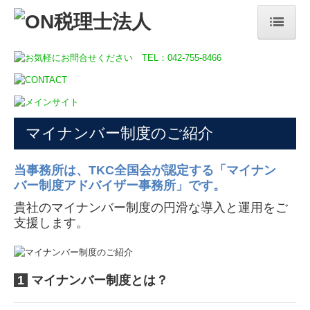
HOME
当事務所のサービス
補助金・助成金・融資情報
マイナンバー制度のご紹介
関与先向け融資商品ご紹介
TKCモニタリング情報サービス
当事務所は、TKC
全国会が認定する「
マイナン
バー制度アドバイザー事務所」
です。
経営者お役立ち情報
貴社のマイナンバー制度の円滑な導入と運用をご
経営革新等支援機関
支援します。
TKCシステムのご紹介
TKCシステムQ&A
1
マイナンバー制度とは？
病院・診療所の皆様へ