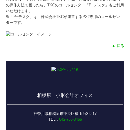
の操作方法で困ったら、TKCのコールセンター「P−デスク」もご利用
いただけます。
※「P−デスク」は、株式会社TKCが運営するPX2専用のコールセン
ターです。
▲ 戻る
相模原 小形会計オフィス
神奈川県相模原市中央区横山台2-9-17
TEL：
042-755-8466