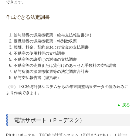
できます。
作成できる法定調書
給与所得の源泉徴収票・給与支払報告書(※)
退職所得の源泉徴収票・特別徴収票
報酬、料金、契約金および賞金の支払調書
不動産の使用料等の支払調書
不動産等の譲受けの対価の支払調書
不動産等の売買または貸付けのあっせん手数料の支払調書
給与所得の源泉徴収票等の法定調書合計表
給与支払報告書（総括表）
（※）TKC給与計算システムからの年末調整結果データの読み込みに
より作成できます。
▲ 戻る
電話サポート（Ｐ－デスク）
PXまいポータル、TKC給与計算システム（PX2またはあんしん給与）