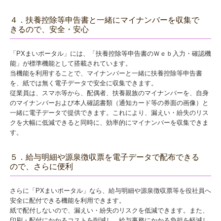
４．扶養控除等申告書と一緒にマイナンバーを収集で
きるので、安全・安心
「PXまいポータル」には、「扶養控除等申告書のＷｅｂ入力・確認機
能」が標準機能として搭載されています。
当機能を利用することで、マイナンバーと一緒に扶養控除等申告書
を、紙では無く電子データで安全に収集できます。
従業員は、スマホ等から、配偶者、扶養親族のマイナンバーを、自身
のマイナンバーおよび本人確認書類（通知カード等の券面の画像）と
一緒に電子データで提供できます。これにより、漏えい・紛失のリス
クを大幅に低減できると同時に、効率的にマイナンバーを収集できま
す。
５．給与明細や源泉徴収票を電子データで配布できる
ので、さらに便利
さらに「PXまいポータル」なら、給与明細や源泉徴収票等を役社員へ
安全に配付できる機能を利用できます。
紙で配付しないので、漏えい・紛失のリスクを低減できます。また、
印刷・配付にかかるコストを削減し、給与事務にかかる負担を軽減し