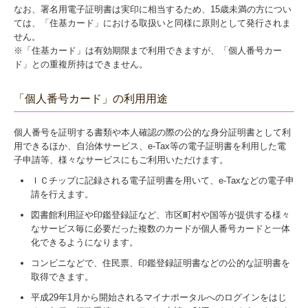
なお、署名用電子証明書は実印に相当するため、15歳未満の方につい
ては、「住基カード」における取扱いと同様に原則として発行されま
せん。
※「住基カード」は有効期限まで利用できますが、「個人番号カー
ド」との重複所持はできません。
「個人番号カード」の利用用途
個人番号を証明する書類や本人確認の際の公的な身分証明書として利
用できるほか、自治体サービス、e-Tax等の電子証明書を利用した電
子申請等、様々なサービスにもご利用いただけます。
ＩＣチップに記録される電子証明書を用いて、e-Taxなどの電子申
請を行えます。
図書館利用証や印鑑登録証など、市区町村や国等が提供する様々
なサービス毎に必要だった複数のカードが個人番号カードと一体
化できるようになります。
コンビニなどで、住民票、印鑑登録証明書などの公的な証明書を
取得できます。
平成29年1月から開始されるマイナポータルへのログインをはじ