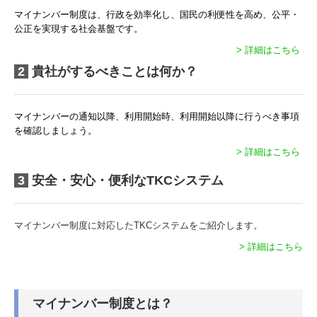
マイナンバー制度は、行政を効率化し、国民の利便性を高め、公平・
社会福祉法人の皆様へ
公正を実現する社会基盤です。
公益法人の皆様へ
> 詳細はこちら
2
貴社がするべきことは何か？
経営アドバイス・コーナー
経営者の四季
マイナンバーの通知以降、利用開始時、利用開始以降に行うべき事項
を確認しましょう。
金融機関の皆様へ
> 詳細はこちら
海外展開支援
3
安全・安心・便利なTKCシステム
経営改善オンデマンド講座
国の共済制度活用コーナー
マイナンバー制度に対応したTKCシステムをご紹介します。
> 詳細はこちら
お問合せ
オンライン相談
マイナンバー制度とは？
個人情報保護方針