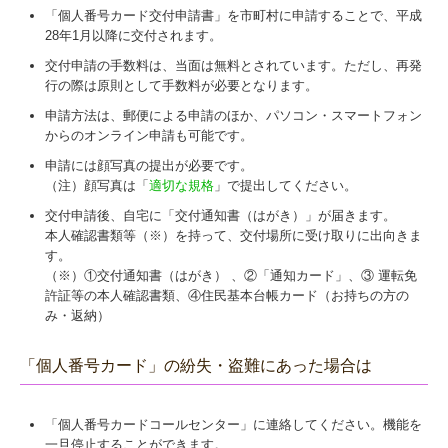
「個人番号カード交付申請書」を市町村に申請することで、平成
28年1月以降に交付されます。
交付申請の手数料は、当面は無料とされています。ただし、再発
行の際は原則として手数料が必要となります。
申請方法は、郵便による申請のほか、パソコン・スマートフォン
からのオンライン申請も可能です。
申請には顔写真の提出が必要です。
（注）顔写真は「
適切な規格
」で提出してください。
交付申請後、自宅に「交付通知書（はがき）」が届きます。
本人確認書類等（※）を持って、交付場所に受け取りに出向きま
す。
（※）①交付通知書（はがき） 、②「通知カード」、③ 運転免
許証等の本人確認書類、④住民基本台帳カード（お持ちの方の
み・返納）
「個人番号カード」の紛失・盗難にあった場合は
「個人番号カードコールセンター」に連絡してください。機能を
一旦停止することができます。