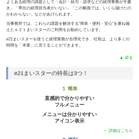
よくある経理の課題として「会計・給与・請求などの経理事務が手書
き」「専任の経理担当者がいない」「この帳面では、いくら儲けたの
社会福祉法人の皆様へ
かわからない」などがあげられます。
公益法人の皆様へ
当事務所では、これらの課題を解決する“簡単・便利・安心”を兼ね備
えたｅ２１まいスターのご利用をお勧めしています。
経営アドバイス・コーナー
e21まいスターを使うと経理業務が合理化でき、社長は、より多くの
時間を「本業」に充てることができます。
経営者の四季
▲ 戻る
金融機関の皆様へ
海外展開支援
e21まいスターの特長は3つ！
経営改善オンデマンド講座
１ 簡単
国の共済制度活用コーナー
直感的で分かりやすい
フルメニュー
お問合せ
メニューは分かりやすい
アイコン表示
オンライン相談
＞ 詳細はこちら
個人情報保護方針