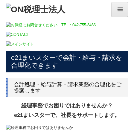
HOME
当事務所のサービス
補助金・助成金・融資情報
e21まいスターで会計・給与・請求を
関与先向け融資商品ご紹介
合理化できます
TKCモニタリング情報サービス
経営者お役立ち情報
会計処理・給与計算・請求業務の合理化をご
提案します
経営革新等支援機関
経理事務でお困りではありませんか？
TKCシステムのご紹介
e21まいスターで、社長をサポートします。
TKCシステムQ&A
病院・診療所の皆様へ