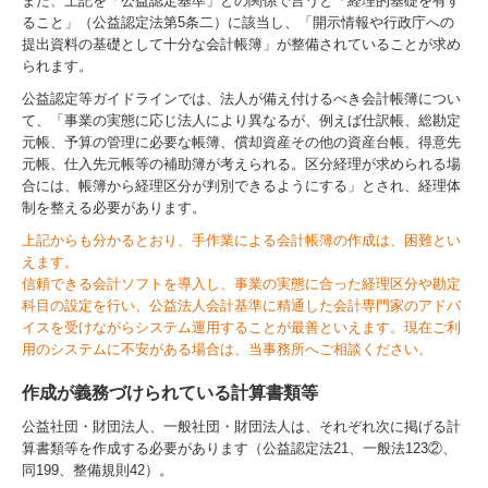
また、上記を「公益認定基準」との関係で言うと「経理的基礎を有す
ること」（公益認定法第5条二）に該当し、「開示情報や行政庁への
提出資料の基礎として十分な会計帳簿」が整備されていることが求め
られます。
公益認定等ガイドラインでは、法人が備え付けるべき会計帳簿につい
て、「事業の実態に応じ法人により異なるが、例えば仕訳帳、総勘定
元帳、予算の管理に必要な帳簿、償却資産その他の資産台帳、得意先
元帳、仕入先元帳等の補助簿が考えられる。区分経理が求められる場
合には、帳簿から経理区分が判別できるようにする」とされ、経理体
制を整える必要があります。
上記からも分かるとおり、手作業による会計帳簿の作成は、困難とい
えます。
信頼できる会計ソフトを導入し、事業の実態に合った経理区分や勘定
科目の設定を行い、公益法人会計基準に精通した会計専門家のアドバ
イスを受けながらシステム運用することが最善といえます。現在ご利
用のシステムに不安がある場合は、当事務所へご相談ください。
作成が義務づけられている計算書類等
公益社団・財団法人、一般社団・財団法人は、それぞれ次に掲げる計
算書類等を作成する必要があります（公益認定法21、一般法123②、
同199、整備規則42）。