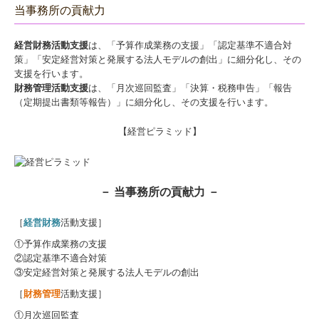
当事務所の貢献力
社会福祉法人の皆様へ
経営財務活動支援
は、「予算作成業務の支援」「認定基準不適合対
公益法人の皆様へ
策」「安定経営対策と発展する法人モデルの創出」に細分化し、その
支援を行います。
経営アドバイス・コーナー
財務管理活動支援
は、「月次巡回監査」「決算・税務申告」「報告
（定期提出書類等報告）」に細分化し、その支援を行います。
経営者の四季
【経営ピラミッド】
金融機関の皆様へ
海外展開支援
－ 当事務所の貢献力 －
経営改善オンデマンド講座
国の共済制度活用コーナー
［
経営財務
活動支援］
①予算作成業務の支援
お問合せ
②認定基準不適合対策
③安定経営対策と発展する法人モデルの創出
オンライン相談
［
財務管理
活動支援］
個人情報保護方針
①月次巡回監査