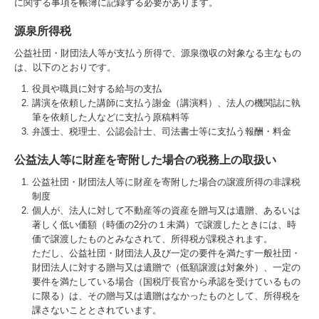
に関する事項を帳簿に記録する必要があります。
源泉所得税
公益社団・財団法人等が支払う所得で、源泉徴収の対象なる主なもの
は、以下のとおりです。
役員や職員に対する給与の支払
講演を依頼した講師に支払う謝金（講演料）、法人の機関誌に執
筆を依頼した人などに支払う原稿料等
弁護士、税理士、公認会計士、司法書士等に支払う報酬・料金
公益法人等に財産を寄附した場合の税務上の取扱い
公益社団・財団法人等に財産を寄附した場合の譲渡所得の非課税
制度
個人が、法人に対して不動産等の資産を贈与又は遺贈、あるいは
著しく低い価額（時価の2分の１未満）で譲渡したときには、時
価で譲渡したものとみなされて、所得税が課税されます。
ただし、公益社団・財団法人及び一定の要件を満たす一般社団・
財団法人に対する贈与又は遺贈で（低額譲渡は対象外）、一定の
要件を満たしている場合（国税庁長官から承認を受けているもの
に限る）は、その贈与又は遺贈はなかったものとして、所得税を
課さないこととされています。