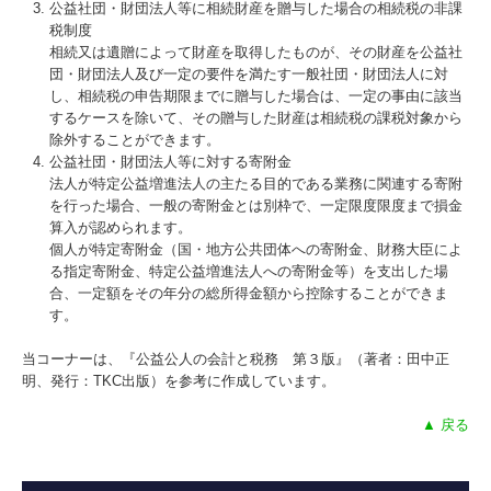
公益社団・財団法人等に相続財産を贈与した場合の相続税の非課
税制度
相続又は遺贈によって財産を取得したものが、その財産を公益社
団・財団法人及び一定の要件を満たす一般社団・財団法人に対
し、相続税の申告期限までに贈与した場合は、一定の事由に該当
するケースを除いて、その贈与した財産は相続税の課税対象から
除外することができます。
公益社団・財団法人等に対する寄附金
法人が特定公益増進法人の主たる目的である業務に関連する寄附
を行った場合、一般の寄附金とは別枠で、一定限度限度まで損金
算入が認められます。
個人が特定寄附金（国・地方公共団体への寄附金、財務大臣によ
る指定寄附金、特定公益増進法人への寄附金等）を支出した場
合、一定額をその年分の総所得金額から控除することができま
す。
当コーナーは、『公益公人の会計と税務 第３版』（著者：田中正
明、発行：TKC出版）を参考に作成しています。
▲ 戻る