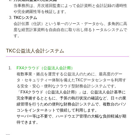
当事務所は、月次巡回監査によって会計資料と会計記録の適時性
や完全網羅性等を検証します。
TKCシステム
会計伝票（仕訳）という単一のソース・データから、多角的に高
度な経営計算資料を自由自在に取り出し得るトータルシステムで
す。
TKC公益法人会計システム
1.
FX4クラウド（公益法人会計用）
複数事業・拠点を運営する公益法人のために、最高度のデー
タ・セキュリティー体制を備えたTKCデータセンターを利用す
る安全・安心・便利なクラウド型財務会計システムです。
「FX4クラウド（公益法人会計用）」は、公益法人会計基準に
完全準拠するとともに、予算の執行状況の確認など、日々の業
績管理を行うための便利な財務会計システムで、複数台のパソ
コンをインターネットで接続して利用します。
サーバー等は不要で、ハードウエア管理の大幅な負担軽減が期
待できます。