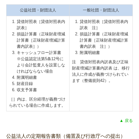
公益社団・財団法人
一般社団・財団法人
貸借対照表［貸借対照表内
貸借対照表［貸借対照表内
訳表］
訳表 注］
損益計算書（正味財産増減
損益計算書（正味財産増減
計算書［正味財産増減計算
計算書［正味財産増減計算
書内訳表］）
書内訳表 注］）
キャッシュフロー計算書
附属明細書
※公益認定法第5条12号に
注 貸借対照表内訳表及び正味
より会計監査人を設置しな
財産増減計算書内訳表 は、移行
ければならない場合
法人に作成が義務づけられてい
附属明細書
ます（整備規則42）。
財産目録
収支予算書
［］内は、区分経理が義務づけ
られている場合に作成します。
▲ 戻る
公益法人の定期報告書類（備置及び行政庁への提出）