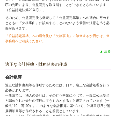
庁の判断により、公益認定を取り消すことができるとされています
（公益認定法第29条②）。
そのため、公益認定後も継続して「公益認定基準」への適合に努める
とともに「欠格事由」に該当することのないよう最善の注意を払う必
要があります。
「公益認定基準」への適合及び「欠格事由」に該当するか否かは、当
事務所へご相談ください。
▲ 戻る
適正な会計帳簿・財務諸表の作成
会計帳簿
適正な計算書類等を作成するためには、日々、適正な会計処理を行う
必要があります。
一般法では「法人の会計は、その行う事業に応じて、一般に公正妥当
と認められた会計の慣行に従うものとする」と規定されています（一
般法119、同199）。このような会計帳簿に基づいて、計算書類及び附
属明細書等が作成されることを前提としています。