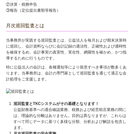
②決算・税務申告
③報告（定位提出書類等報告）
月次巡回監査とは
当事務所が実践する巡回監査とは、公益法人を毎月および期末決算時
に巡回し、会計資料ならびに会計記録の適法性、正確性および適時性
を確保するめ、会計事実の真実性、実在性、網羅性を確かめ、かつ指
導するために行うものです。
特に公益法人の会計は、各種通知等により留意すべき事項が数多くあ
ります。当事務所は、会計の専門家として巡回監査を通じて適正な会
計処理をご支援します。
巡回監査とTKCシステムがその基礎となります！
公益財務基準への適合確認業務、税務および経営助言業務の間に
は、理論的な分離はありません。目的は異なりますが、これらは
すべて同じデータに基づく多様な分類、分析および解説を包含し
ます。
月次巡回監査の完全実施