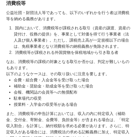
消費税等
公益社団・財団法人等であっても、以下のいずれかを行う者は消費税
等を納める義務があります。
国内において、消費税等が課税される取引（資産の譲渡、資産の
貸付け、役務の提供）を、事業として対価を得て行う事業者（法
人及び個人事業者）。ただし、課税売上高が一定規模以下の場合
は、免税事業者となり消費税等の納税義務が免除されます。
消費税等が課税される外国貨物を保税地域から引き取る者
なお、消費税等の課税の対象となる取引か否かは、判定が難しいもの
もあります。
以下のようなケースは、その取り扱いに注意を要します。
会費・組合費・入会金等を受け取った場合
補助金・奨励金・助成金等を受け取った場合
会報、機関誌の会員等への無償配布
駐車場代の収受
授業料・入学金の収受等がある場合
また、消費税等の申告計算においては、収入の内に特定収入（補助
金、交付金、寄附金、会費等、負担金等）が含まれる場合は、「特定
収入割合」を計算し、納付税額を求める必要があります。さらに、特
定収入がある場合には、消費税法の求める記帳義務に加え、特定収入