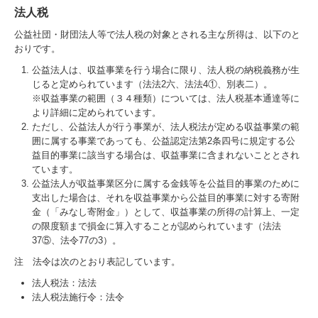
法人税
公益社団・財団法人等で法人税の対象とされる主な所得は、以下のと
おりです。
公益法人は、収益事業を行う場合に限り、法人税の納税義務が生
じると定められています（法法2六、法法4①、別表二）。
※収益事業の範囲（３４種類）については、法人税基本通達等に
より詳細に定められています。
ただし、公益法人が行う事業が、法人税法が定める収益事業の範
囲に属する事業であっても、公益認定法第2条四号に規定する公
益目的事業に該当する場合は、収益事業に含まれないこととされ
ています。
公益法人が収益事業区分に属する金銭等を公益目的事業のために
支出した場合は、それを収益事業から公益目的事業に対する寄附
金（「みなし寄附金」）として、収益事業の所得の計算上、一定
の限度額まで損金に算入することが認められています（法法
37⑤、法令77の3）。
注 法令は次のとおり表記しています。
法人税法：法法
法人税法施行令：法令