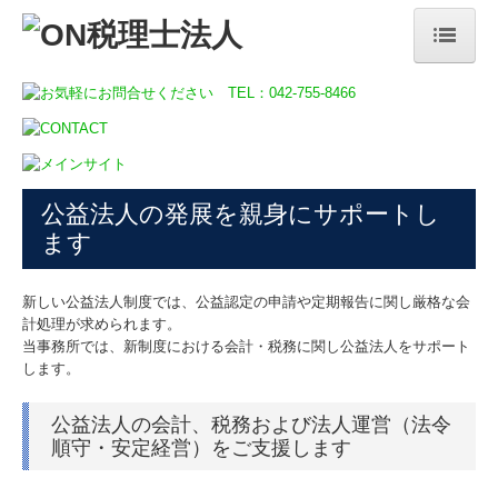
HOME
当事務所のサービス
補助金・助成金・融資情報
公益法人の発展を親身にサポートし
関与先向け融資商品ご紹介
ます
TKCモニタリング情報サービス
新しい公益法人制度では、公益認定の申請や定期報告に関し厳格な会
経営者お役立ち情報
計処理が求められます。
当事務所では、新制度における会計・税務に関し公益法人をサポート
経営革新等支援機関
します。
TKCシステムのご紹介
公益法人の会計、税務および法人運営（法令
TKCシステムQ&A
順守・安定経営）をご支援します
病院・診療所の皆様へ