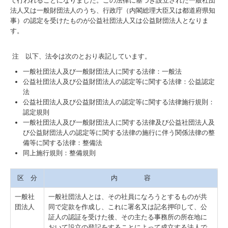
て行われることになりました。この法律に基づき設立された一般社団
法人又は一般財団法人のうち、行政庁（内閣総理大臣又は都道府県知
事）の認定を受けたものが公益社団法人又は公益財団法人となりま
す。
注 以下、法令は次のとおり表記しています。
一般社団法人及び一般財団法人に関する法律：一般法
公益社団法人及び公益財団法人の認定等に関する法律：公益認定
法
公益社団法人及び公益財団法人の認定等に関する法律施行規則：
認定規則
一般社団法人及び一般財団法人に関する法律及び
公益社団法人及
び公益財団法人の認定等に関する法律の施行に伴う関係法律の整
備等に関する法律：整備法
同上施行規則：整備規則
区 分
内 容
一般社
一般社団法人とは、その社員になろうとするものが共
団法人
同で定款を作成し、これに署名又は記名押印して、公
証人の認証を受けた後、その主たる事務所の所在地に
おいて設立の登記をすることによって成立する法人で