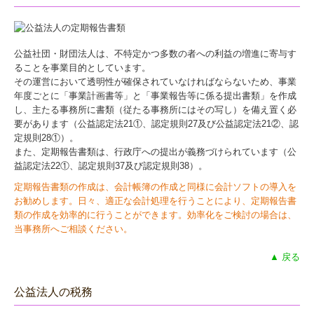
公益社団・財団法人は、不特定かつ多数の者への利益の増進に寄与す
ることを事業目的としています。
その運営において透明性が確保されていなければならないため、事業
年度ごとに「事業計画書等」と「事業報告等に係る提出書類」を作成
し、主たる事務所に書類（従たる事務所にはその写し）を備え置く必
要があります（公益認定法21①、認定規則27及び公益認定法21②、認
定規則28①）。
また、定期報告書類は、行政庁への提出が義務づけられています（公
益認定法22①、認定規則37及び認定規則38）。
定期報告書類の作成は、会計帳簿の作成と同様に会計ソフトの導入を
お勧めします。日々、適正な会計処理を行うことにより、定期報告書
類の作成を効率的に行うことができます。効率化をご検討の場合は、
当事務所へご相談ください。
▲ 戻る
公益法人の税務