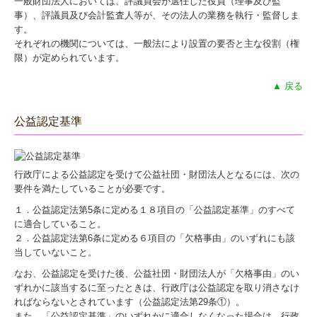
一般財団法人においては、評議員会が選任した役員（理事及び監
事）、評議員及び会計監査人等が、その法人の業務を執行・監督しま
す。
それぞれの機関については、一般法により設置の要否と主な役割（権
限）が定められています。
▲ 戻る
公益認定基準
行政庁による公益認定を受けて公益社団・財団法人となるには、次の
要件を満たしていることが必要です。
１．公益認定法第5条に定める１８項目の「公益認定基準」のすべて
に適合していること。
２．公益認定法第6条に定める６項目の「欠格事由」のいずれにも該
当していないこと。
なお、公益認定を受けた後、公益社団・財団法人が「欠格事由」のい
ずれかに該当するに至ったときは、行政庁は公益認定を取り消さなけ
ればならないとされています（公益認定法第29条①）。
また、「公益認定基準」のいずれかに適合しなくなった場合は、行政