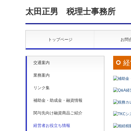
太田正男 税理士事務所
トップページ
お問
経
交通案内
業務案内
リンク集
補助金・助成金・融資情報
関与先向け融資商品ご紹介
経営者お役立ち情報