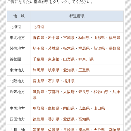
ご覧になりたい都道府県をクリックしてください。
関連リンク
地 域
都道府県
リンク集
北海道
北海道
お問合せ
東北地方
青森県
・
岩手県
・
宮城県
・
秋田県
・
山形県
・
福島県
補助金・助成金・融資情報
関信地方
埼玉県
・
茨城県
・
栃木県
・
群馬県
・
新潟県
・
長野県
関与先向け融資商品ご紹介
首都圏
千葉県
・
東京都
・
山梨県
・
神奈川県
経営者オススメ情報
東海地方
静岡県
・
岐阜県
・
愛知県
・
三重県
Q&A経営相談
北陸地方
富山県
・
石川県
・
福井県
税務カレンダー
近畿地方
滋賀県
・
京都府
・
大阪府
・
奈良県
・
和歌山県
・
兵庫
県
税務Q&A
中国地方
鳥取県
・
島根県
・
岡山県
・
広島県
・
山口県
電子公告はこちら
四国地方
徳島県
・
香川県
・
愛媛県
・
高知県
知っておこう 無料
九州・沖
福岡県
・
佐賀県
・
長崎県
・
熊本県
・
大分県
・
宮崎県