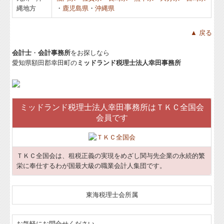
縄地方
・
鹿児島県
・
沖縄県
社長メニューASP版
TKCシステムQ&A
▲ 戻る
経営改善計画の策定支援
会計士
・
会計事務所
をお探しなら
愛知県額田郡幸田町の
ミッドランド税理士法人幸田事務所
経営改善オンデマンド講座
戦略財務情報システム
ミッドランド税理士法人幸田事務所はＴＫＣ全国会
求人情報
会員です
個人情報保護方針
ＴＫＣ全国会は、租税正義の実現をめざし関与先企業の永続的繁
栄に奉仕するわが国最大級の職業会計人集団です。
東海税理士会所属
お気軽にお問合せください。