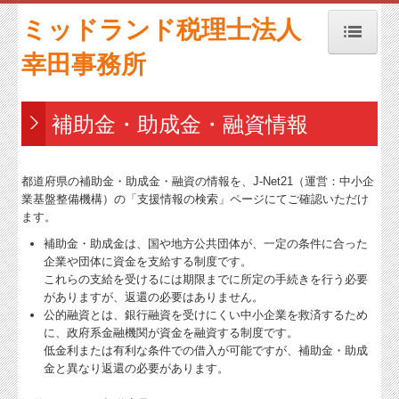
ミッドランド税理士法人
幸田事務所
トップページ
TKCﾓﾆﾀﾘﾝｸﾞ情報ｻｰﾋﾞｽ
補助金・助成金・融資情報
経営者お役立ち情報
経営者の四季
都道府県の補助金・助成金・融資の情報を、J-Net21（運営：中小企
業基盤整備機構）の「支援情報の検索」ページにてご確認いただけ
事務所紹介
ます。
補助金・助成金は、国や地方公共団体が、一定の条件に合った
経営理念
企業や団体に資金を支給する制度です。
これらの支給を受けるには期限までに所定の手続きを行う必要
業務案内
がありますが、返還の必要はありません。
公的融資とは、銀行融資を受けにくい中小企業を救済するため
交通案内
に、政府系金融機関が資金を融資する制度です。
低金利または有利な条件での借入が可能ですが、補助金・助成
週刊 FAXNEWS
金と異なり返還の必要があります。
セミナー案内