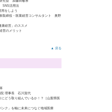
ム研究会 加藤田敏孝
 SNS活用法
運用をしよう
代表取締役・医業経営コンサルタント 奥野
健康経営」のススメ
経営のメリット
▲ 戻る
革
病院 理事長 石川賀代
りにどう取り組んでいるか！？［山梨県医
バンク」を軸に未来につなぐ地域医療