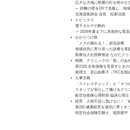
広大な大地に医療の灯を絶やさ
― 距離の壁をDXで克服し、地
北海道医師会 会長 松家治道
トピックス
電子カルテの動向
― 2026年夏までに具体的な普
かかりつけ医
「メスの握れる！」総合診療
地域住民に寄り添った診療を実
医療法人社団希惺会 ながたクリ
税務 クリニックの「税」のあ
第21回:生命保険を見直すとき
税理士 若山由希子（TKC全国
人事労務
「ストレスチェック」と「４つ
スタッフが安心して働けるクリ
航空⾃衛隊⼼理幹部 臨床⼼理
経営 人材不足に負けない！「
第2回:健康経営を成功に導く８つ
特定社会保険労務士 稲田耕平