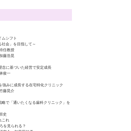
イムシフト
る社会」を目指して～
特任教授
加藤浩晃
理念に基づいた経営で安定成長
林俊一
アを強みに成長する在宅特化クリニック
竹藤晃介
戦略で「通いたくなる歯科クリニック」を
崇史
れこれ
ころを見られる？