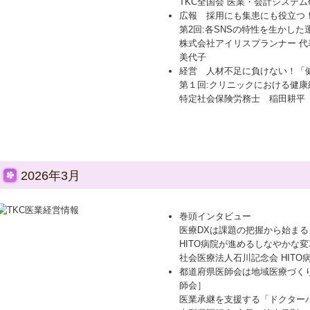
TKC全国会 医業・会計システ
広報 採用にも集患にも役立つ！
第2回:各SNSの特性を生かした
株式会社アイリスプランナー 
美代子
経営 人材不足に負けない！「
第１回:クリニックにおける健康
特定社会保険労務士 稲田耕平
2026年3月
巻頭インタビュー
医療DXは課題の把握から始まる
HITO病院が進めるしなやかな変
社会医療法人石川記念会 HITO
都道府県医師会は地域医療づく
師会］
医業承継を支援する「ドクター