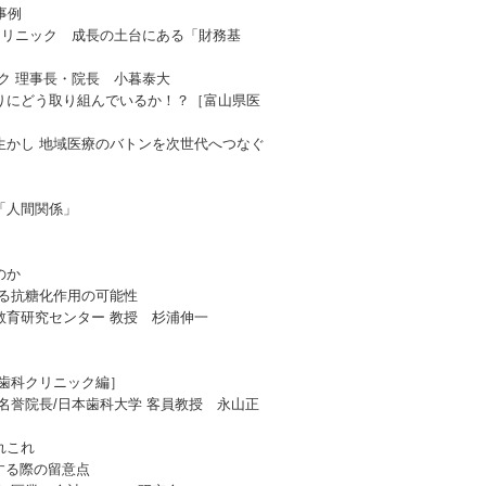
事例
クリニック 成長の土台にある「財務基
ク 理事長・院長 小暮泰大
りにどう取り組んでいるか！？［富山県医
生かし 地域医療のバトンを次世代へつなぐ
「人間関係」
のか
める抗糖化作用の可能性
教育研究センター 教授 杉浦伸一
［歯科クリニック編］
名誉院長/日本歯科大学 客員教授 永山正
れこれ
渡する際の留意点