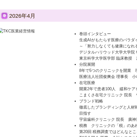
2026年4月
巻頭インタビュー
生成AIがもたらす医療のパラダ
～「努力しなくても健康になれ
デジタルハリウッド大学大学院 
東京科学大学医学部 臨床教授 
分院展開
8年で5つのクリニックを開業 
医療法人社団俊爽会 理事長 小
在宅医療
開業2年で患者100人 緩和ケ
こまくさ在宅クリニック 院長 
ブランド戦略
徹底したブランディングと人材
目指す
宇宙歯科クリニック 院長 廣神
税務 クリニックの「税」のあ
第20回:税務調査ではどんなと