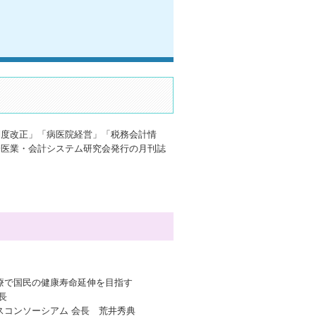
制度改正」「病医院経営」「税務会計情
会医業・会計システム研究会発行の月刊誌
療で国民の健康寿命延伸を目指す
長
スコンソーシアム 会長 荒井秀典