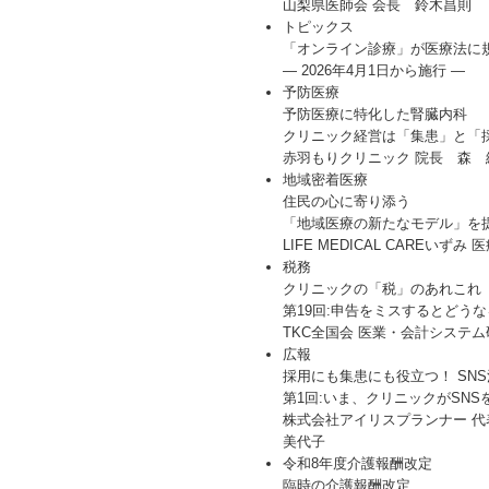
山梨県医師会 会長 鈴木昌則
トピックス
「オンライン診療」が医療法に
― 2026年4月1日から施行 ―
予防医療
予防医療に特化した腎臓内科
クリニック経営は「集患」と「
赤羽もりクリニック 院長 森 
地域密着医療
住民の心に寄り添う
「地域医療の新たなモデル」を
LIFE MEDICAL CAREい
税務
クリニックの「税」のあれこれ
第19回:申告をミスするとどう
TKC全国会 医業・会計システ
広報
採用にも集患にも役立つ！ SN
第1回:いま、クリニックがSN
株式会社アイリスプランナー 
美代子
令和8年度介護報酬改定
臨時の介護報酬改定