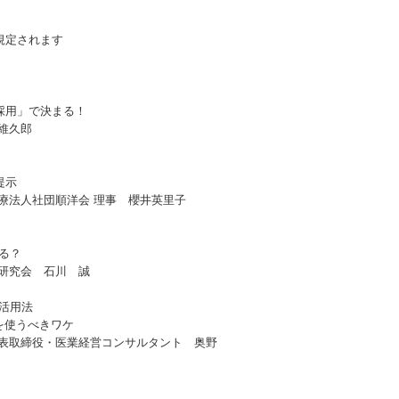
規定されます
採用」で決まる！
維久郎
提示
ずみ 医療法人社団順洋会 理事 櫻井英里子
なる？
ム研究会 石川 誠
S活用法
Sを使うべきワケ
代表取締役・医業経営コンサルタント 奥野