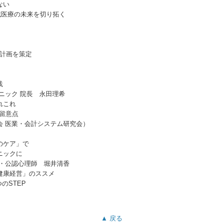
ない
域医療の未来を切り拓く
及計画を策定
践
ニック 院長 永田理希
れこれ
の留意点
会 医業・会計システム研究会）
のケア」で
ニックに
⼠・公認⼼理師 堀井清⾹
健康経営」のススメ
のSTEP
▲ 戻る