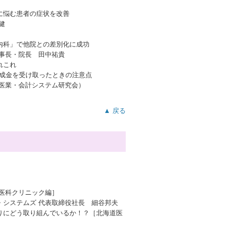
に悩む患者の症状を改善
健
内科」で他院との差別化に成功
理事長・院長 田中祐貴
れこれ
助成金を受け取ったときの注意点
 医業・会計システム研究会）
▲ 戻る
［医科クリニック編］
・システムズ 代表取締役社長 細谷邦夫
りにどう取り組んでいるか！？［北海道医