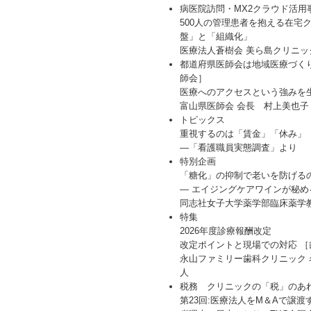
病医院訪問・MX2クラウド活用
500人の管理患者を抱える在宅
盤」と「組織化」
医療法人蒼樹会 美ら島クリニッ
都道府県医師会は地域医療づく
師会］
医療へのアクセスという強みを
富山県医師会 会長 村上美也子
トピックス
重視するのは「賃金」「休み」
―「看護職員実態調査」より
特別企画
「糖化」の抑制で老いを防げる
― エイジングケアワインが秘
同志社女子大学薬学部臨床薬学
特集
2026年度診療報酬改定
改定ポイントと現場での対応 
永山ファミリー歯科クリニック 
人
税務 クリニックの「税」のあ
第23回:医療法人をM＆Aで譲