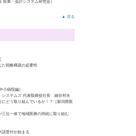
会 医業・会計システム研究会）
▲ 戻る
く
えた戦略構築の必要性
中小病院編］
・システムズ 代表取締役社長 細谷邦夫
りにどう取り組んでいるか！？［新潟県医
が三位一体で地域医療の持続に取り組む
申請受付が始まる