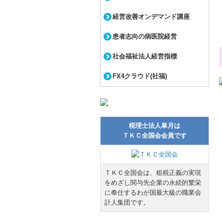
経営改善オンデマンド講座
患者志向の病医院経営
社会福祉法人経営指標
FX4クラウド(社福)
税理士法人皐月は
ＴＫＣ全国会会員です
ＴＫＣ全国会は、租税正義の実現
をめざし関与先企業の永続的繁栄
に奉仕するわが国最大級の職業会
計人集団です。