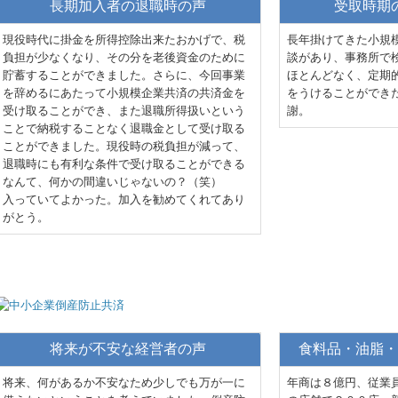
長期加入者の退職時の声
受取時期
現役時代に掛金を所得控除出来たおかげで、税
長年掛けてきた小規
負担が少なくなり、その分を老後資金のために
談があり、事務所で
貯蓄することができました。さらに、今回事業
ほとんどなく、定期
を辞めるにあたって小規模企業共済の共済金を
をうけることができ
受け取ることができ、また退職所得扱いという
謝。
ことで納税することなく退職金として受け取る
ことができました。現役時の税負担が減って、
退職時にも有利な条件で受け取ることができる
なんて、何かの間違いじゃないの？（笑）
入っていてよかった。加入を勧めてくれてあり
がとう。
将来が不安な経営者の声
食料品・油脂・
将来、何があるか不安なため少しでも万が一に
年商は８億円、従業