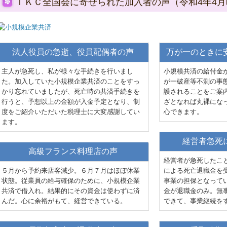
ＴＫＣ全国会に寄せられた加入者の声（令和4年4
法人役員の急逝、役員配偶者の声
万が一のときに
主人が急死し、私が様々な手続きを行いまし
小規模共済の給付金
た。加入していた小規模企業共済のことをすっ
が一破産等不測の事
かり忘れていましたが、死亡時の共済手続きを
護されることをご案
行うと、予想以上の金額が入金予定となり、制
ざとなれば丸裸にな
度をご紹介いただいた税理士に大変感謝してい
心できます。
ます。
経営者急死
高級フランス料理店の声
経営者が急死したこ
５月から予約来店客減少。６月７月はほぼ休業
による死亡退職金を
状態。従業員の給与確保のために、小規模企業
事業の担保となって
共済で借入れ。結果的にその資金は使わずに済
金が退職金のみ。無
んだ。心に余裕がもて、経営できている。
できて、事業継続を