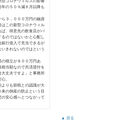
新型コロナウィルスの影響
前年の５０％減６月以降も
から３，０００万円の融資
者はこの新型コロナウィル
れば、得意先の飲食店がバ
するのではないかと心配し
は銀行借入で充当できるが
ないきれないのではという
済の積立が８００万円あ
商相当額なので共済貸付を
は大丈夫ですよ」と事務所
安心。
的よりも節税との認識が大
本来の倒産の防止という目
営の安心感へとつながって
▲ 戻る