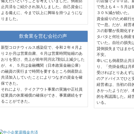
備えたいということを考えていました。倒産防
の店舗で２００店。
止共済をご紹介され加入しました。自己資金に
で売上も４～５月は
よる備えに、今まで以上に興味を持つようにな
３０％減が続いた。
りました。
資金繰りのため銀行
で一息。だが、経営
スの影響が長期化す
飲食業を営む会社の声
タバタと何社も倒産
ていた。自社の損失
新型コロナウィルス感染症で、令和２年４月よ
貸倒損失まではまか
り２か月は営業自粛、６月は営業時間短縮のあ
不安。
おりを受け、売上が前年同月比7割以上減少した
幸いにも倒産防止共
が、４、５月は金融機関（日本政策金融公庫）
り、「売掛金残は月
の融資の実行まで時間を要するところ倒産防止
受ければとりあえず
共済加入していたことによりつなぎの資金を確
のアドバイスでひと
保できた。
経営者は、当初の目
それにより、テイクアウト事業の実施や正社員
きかったようだが、
従業員の休業補償の確保ができ、事業継続をす
的を再認識した。経
ることができた。
いる。