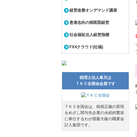
経営改善オンデマンド講座
患者志向の病医院経営
社会福祉法人経営指標
FX4クラウド(社福)
税理士法人皐月は
ＴＫＣ全国会会員です
ＴＫＣ全国会は、租税正義の実現
をめざし関与先企業の永続的繁栄
に奉仕するわが国最大級の職業会
計人集団です。