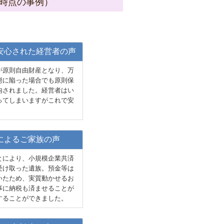
月時点の事例）
安心された経営者の声
が原則自由財産となり、万
態に陥った場合でも原則保
内されました。経営者はい
ってしまいますがこれで安
によるご家族の声
とにより、小規模企業共済
受け取った遺族。預金等は
いたため、実質動かせるお
事に納税も済ませることが
することができました。