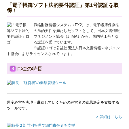
「電子帳簿ソフト法的要件認証」第1号認証を取
病院・診療所の皆様へ
得！
社会福祉法人の皆様へ
戦略財務情報システム（FX2）は、電子帳簿保存法
の法的要件を満たしたソフトとして、日本文書情報
補助金・助成金・融資情報
マネジメント協会（JIIMA）から、国内第１号とな
る認証を受けています。
関与先向け融資商品ご紹介
※認証ロゴは公益社団法人日本文書情報マネジメン
ト協会によりライセンスされています。
経営者お役立ち情報
社長メニューASP版
FX2の特長
TKCシステムQ&A
社会福祉法人会計Q&A
経営革新等支援機関とは
黒字経営を実現・継続していくための経営者の意思決定を支援する
ツールです。
経営改善計画の策定支援
> 詳細はこちら
経営改善オンデマンド講座