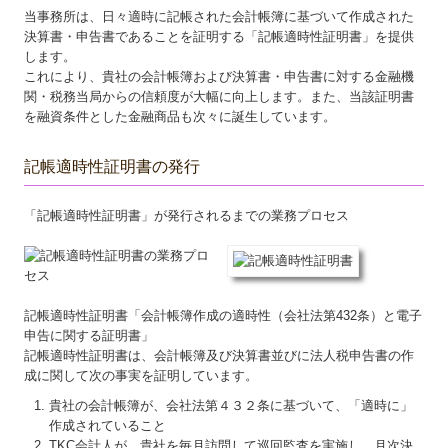
当事務所は、日々適時に記帳された会計帳簿に基づいて作成された
決算書・申告書であることを証明する「記帳適時性証明書」を提供
します。
これにより、貴社の会計帳簿および決算書・申告書に対する金融機
関・税務当局からの信頼度が大幅に向上します。また、当該証明書
を融資条件とした金融商品も次々に誕生しています。
記帳適時性証明書の発行
「記帳適時性証明書」が発行されるまでの業務プロセス
記帳適時性証明書「会計帳簿作成の適時性（会社法第432条）と電子
申告に関する証明書」
記帳適時性証明書は、会計帳簿及び決算書並びに法人税申告書の作
成に関して次の事実を証明しています。
貴社の会計帳簿が、会社法第４３２条に基づいて、「適時に」
作成されていること
TKC会計人が、貴社を毎月訪問して巡回監査を実施し、月次決