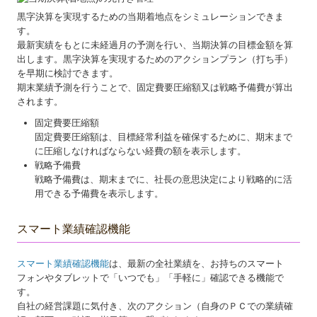
黒字決算を実現するための当期着地点をシミュレーションできま
す。
最新実績をもとに未経過月の予測を行い、当期決算の目標金額を算
出します。黒字決算を実現するためのアクションプラン（打ち手）
を早期に検討できます。
期末業績予測を行うことで、固定費要圧縮額又は戦略予備費が算出
されます。
固定費要圧縮額
固定費要圧縮額は、目標経常利益を確保するために、期末まで
に圧縮しなければならない経費の額を表示します。
戦略予備費
戦略予備費は、期末までに、社長の意思決定により戦略的に活
用できる予備費を表示します。
スマート業績確認機能
スマート業績確認機能
は、最新の全社業績を、お持ちのスマート
フォンやタブレットで「いつでも」「手軽に」確認できる機能で
す。
自社の経営課題に気付き、次のアクション（自身のＰＣでの業績確