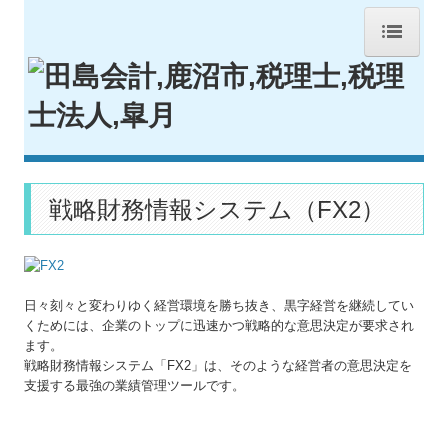
HOME
事務所紹介
経営理念
交通案内
戦略財務情報システム（FX2）
業務案内
セミナー案内
日々刻々と変わりゆく経営環境を勝ち抜き、黒字経営を継続してい
リンク集
くためには、企業のトップに迅速かつ戦略的な意思決定が要求され
ます。
お問合せ
戦略財務情報システム「FX2」は、そのような経営者の意思決定を
支援する最強の業績管理ツールです。
採用情報(2021年３月卒業予定者）
FX4クラウド