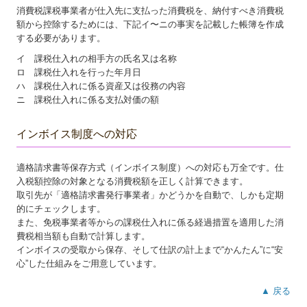
消費税課税事業者が仕入先に支払った消費税を、納付すべき消費税
額から控除するためには、下記イ〜ニの事実を記載した帳簿を作成
する必要があります。
イ 課税仕入れの相手方の氏名又は名称
ロ 課税仕入れを行った年月日
ハ 課税仕入れに係る資産又は役務の内容
ニ 課税仕入れに係る支払対価の額
インボイス制度への対応
適格請求書等保存方式（インボイス制度）への対応も万全です。仕
入税額控除の対象となる消費税額を正しく計算できます。
取引先が「適格請求書発行事業者」かどうかを自動で、しかも定期
的にチェックします。
また、免税事業者等からの課税仕入れに係る経過措置を適用した消
費税相当額も自動で計算します。
インボイスの受取から保存、そして仕訳の計上まで“かんたん”に“安
心”した仕組みをご用意しています。
▲ 戻る