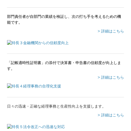
患者志向の病医院経営
部門責任者が自部門の業績を検証し、次の打ち手を考えるための機
社会福祉法人経営指標
能です。
FX4クラウド(社福)
> 詳細はこちら
「記帳適時性証明書」の添付で決算書・申告書の信頼度が向上しま
す。
> 詳細はこちら
日々の迅速・正確な経理事務と生産性向上を支援します。
> 詳細はこちら