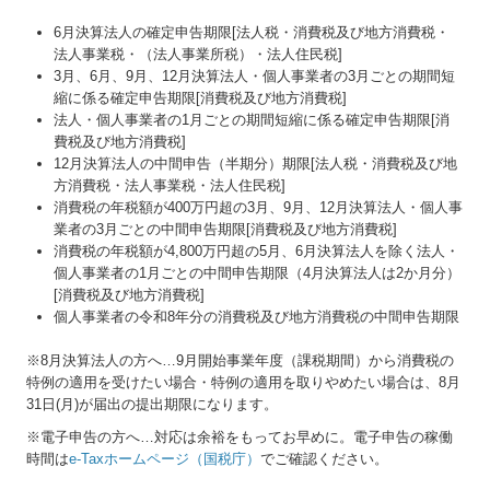
6月決算法人の確定申告期限[法人税・消費税及び地方消費税・
法人事業税・（法人事業所税）・法人住民税]
3月、6月、9月、12月決算法人・個人事業者の3月ごとの期間短
縮に係る確定申告期限[消費税及び地方消費税]
法人・個人事業者の1月ごとの期間短縮に係る確定申告期限[消
費税及び地方消費税]
12月決算法人の中間申告（半期分）期限[法人税・消費税及び地
方消費税・法人事業税・法人住民税]
消費税の年税額が400万円超の3月、9月、12月決算法人・個人事
業者の3月ごとの中間申告期限[消費税及び地方消費税]
消費税の年税額が4,800万円超の5月、6月決算法人を除く法人・
個人事業者の1月ごとの中間申告期限（4月決算法人は2か月分）
[消費税及び地方消費税]
個人事業者の令和8年分の消費税及び地方消費税の中間申告期限
※8月決算法人の方へ…
9
月開始事業年度（課税期間）から消費税の
特例の適用を受けたい場合・特例の適用を取りやめたい場合は、8月
31日(月)が届出の提出期限になります。
※電子申告の方へ…対応は余裕をもってお早めに。電子申告の稼働
時間は
e-Taxホームページ（国税庁）
でご確認ください。