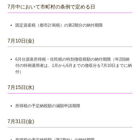
7月中において市町村の条例で定める日
病院・診療所の皆様へ
社会福祉法人の皆様へ
固定資産税（都市計画税）の第2期分の納付期限
補助金・助成金・融資情報
7月10日(金)
関与先向け融資商品ご紹介
6月分源泉所得税・住民税の特別徴収税額の納付期限（年2回納
経営者お役立ち情報
付の特例適用者は、1月から6月までの徴収分を7月10日までに納
付）
社長メニューASP版
TKCシステムQ&A
7月15日(水)
社会福祉法人会計Q&A
所得税の予定納税額の減額申請期限
経営革新等支援機関とは
7月31日(金)
経営改善計画の策定支援
経営改善オンデマンド講座
所得税の予定納税額（第1期分）の納付期限