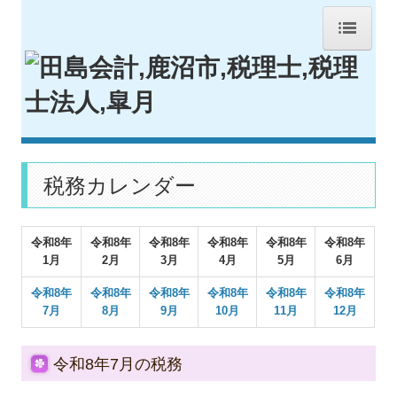
HOME
事務所紹介
経営理念
交通案内
税務カレンダー
業務案内
令和
8
年
令和
8
年
令和
8
年
令和
8
年
令和
8
年
令和
8
年
セミナー案内
1月
2月
3月
4月
5月
6月
リンク集
令和
8
年
令和
8
年
令和
8
年
令和8
年
令和8年
令和8年
7月
8月
9月
10月
1
1
月
12月
お問合せ
採用情報(2021年３月卒業予定者）
令和8年7月の税務
FX4クラウド