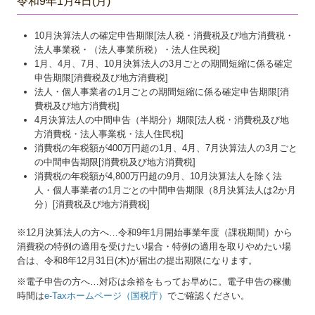
令和9年1月4日(月)
10月決算法人の確定申告期限[法人税・消費税及び地方消費税・
法人事業税・（法人事業所税）・法人住民税]
1月、4月、7月、10月決算法人の3月ごとの期間短縮に係る確定
申告期限[消費税及び地方消費税]
法人・個人事業者の1月ごとの期間短縮に係る確定申告期限[消
費税及び地方消費税]
4月決算法人の中間申告（半期分）期限[法人税・消費税及び地
方消費税・法人事業税・法人住民税]
消費税の年税額が400万円超の1月、4月、7月決算法人の3月ごと
の中間申告期限[消費税及び地方消費税]
消費税の年税額が4,800万円超の9月、10月決算法人を除く法
人・個人事業者の1月ごとの中間申告期限（8月決算法人は2か月
分）[消費税及び地方消費税]
※12月決算法人の方へ…令和9年
1
月開始事業年度（課税期間）から
消費税の特例の適用を受けたい場合・特例の適用を取りやめたい場
合は、令和8年12月31日(木)が届出の提出期限になります。
※電子申告の方へ…対応は余裕をもってお早めに。電子申告の稼働
時間は
e-Taxホームページ（国税庁）
でご確認ください。