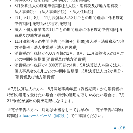
5月決算法人の確定申告期限[法人税・消費税及び地方消費税・
患者志向の病医院経営
法人事業税・（法人事業所税）・法人住民税]
2月、5月、8月、11月決算法人の3月ごとの期間短縮に係る確定
社会福祉法人経営指標
申告期限[消費税及び地方消費税]
法人・個人事業者の1月ごとの期間短縮に係る確定申告期限[消
FX4クラウド(社福)
費税及び地方消費税]
11月決算法人の中間申告（半期分）期限[法人税・消費税及び地
方消費税・法人事業税・法人住民税]
消費税の年税額が400万円超の2月、8月、11月決算法人の3月ご
との中間申告期限[消費税及び地方消費税]
消費税の年税額が4,800万円超の4月、5月決算法人を除く法人・
個人事業者の1月ごとの中間申告期限（3月決算法人は2か月分）
[消費税及び地方消費税]
※7月決算法人の方へ…
8
月開始事業年度（課税期間）から消費税の
特例の適用を受けたい場合・特例の適用を取りやめたい場合は、7月
31日(金)が届出の提出期限になります。
※電子申告の方へ…対応は余裕をもってお早めに。電子申告の稼働
時間は
e-Taxホームページ（国税庁）
でご確認ください。
▲ 戻る