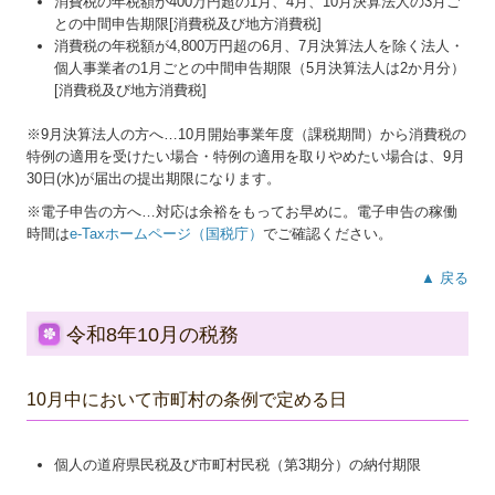
消費税の年税額が400万円超の1月、4月、10月決算法人の3月ご
との中間申告期限[消費税及び地方消費税]
消費税の年税額が4,800万円超の6月、7月決算法人を除く法人・
個人事業者の1月ごとの中間申告期限（5月決算法人は2か月分）
[消費税及び地方消費税]
※9月決算法人の方へ…
10
月開始事業年度（課税期間）から消費税の
特例の適用を受けたい場合・特例の適用を取りやめたい場合は、9月
30日(水)が届出の提出期限になります。
※電子申告の方へ…対応は余裕をもってお早めに。電子申告の稼働
時間は
e-Taxホームページ（国税庁）
でご確認ください。
▲ 戻る
令和8年10月の税務
10月中において市町村の条例で定める日
個人の道府県民税及び市町村民税（第3期分）の納付期限