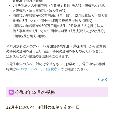
費税及び地方消費税]
3月決算法人の中間申告（半期分）期限[法人税・消費税及び地
方消費税・法人事業税・法人住民税]
消費税の年税額が400万円超の3月、6月、12月決算法人・個人事
業者の3月ごとの中間申告期限[消費税及び地方消費税]
消費税の年税額が4,800万円超の8月、9月決算法人を除く法人・
個人事業者の1月ごとの中間申告期限（7月決算法人は2か月分）
[消費税及び地方消費税]
※11月決算法人の方へ…
12
月開始事業年度（課税期間）から消費税
の特例の適用を受けたい場合・特例の適用を取りやめたい場合は、
11月30日(月)が届出の提出期限になります。
※電子申告の方へ…対応は余裕をもってお早めに。電子申告の稼働
時間は
e-Taxホームページ（国税庁）
でご確認ください。
▲ 戻る
令和8年12月の税務
12月中において市町村の条例で定める日