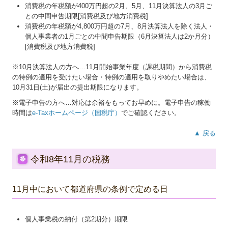
消費税の年税額が400万円超の2月、5月、11月決算法人の3月ご
との中間申告期限[消費税及び地方消費税]
消費税の年税額が4,800万円超の7月、8月決算法人を除く法人・
個人事業者の1月ごとの中間申告期限（6月決算法人は2か月分）
[消費税及び地方消費税]
※10月決算法人の方へ…
11
月開始事業年度（課税期間）から消費税
の特例の適用を受けたい場合・特例の適用を取りやめたい場合は、
10月31日(土)が届出の提出期限になります。
※電子申告の方へ…対応は余裕をもってお早めに。電子申告の稼働
時間は
e-Taxホームページ（国税庁）
でご確認ください。
▲ 戻る
令和8年11月の税務
11月中において都道府県の条例で定める日
個人事業税の納付（第2期分）期限