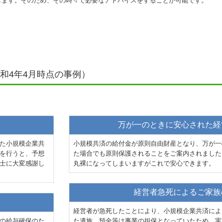
します。そのため、その時々で必要なアドバイスをすることが可能です。
和4年4月時点の事例）
万が一のときに安心された経
た小規模企業共
小規模共済の給付金が原則自由財産となり、万が一
を行うと、予想
た場合でも原則保護されることをご案内されました
士に大変感謝し
丸裸になってしまいますがこれで安心できます。
経営者急死によるご家族
経営者が急死したことにより、小規模企業共済によ
の給与確保のた
た遺族。預金等は事業の担保となっていたため、実