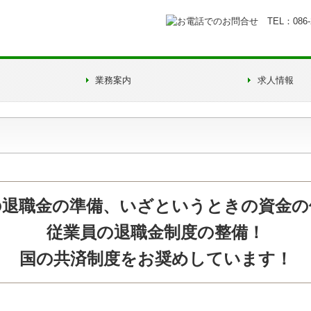
業務案内
求人情報
経営者お役立ち情報
FX4クラウド
経営改善オンデマンド講座
補助金・助成金・融資情報
関与先向け融資商品ご紹介
TKCシステムQ&A
経営革新等支援機関とは
リンク集
の退職金の準備、いざというときの資金の
従業員の退職金制度の整備！
国の共済制度をお奨めしています！