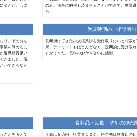
に済んだ。心に
のみ。無事に納税も済ませることができて、事業継
た。
受取時期のご相談者の
なり、その分を
長年掛けてきた小規模共済を受け取りたいと相談が
事業を辞めるに
果、デメリットもほとんどなく、定期的に受け取れ
た退職所得扱い
とができた。長年のお付き合いに感謝。
できました。現
とができるなん
食料品・油脂・洗剤の卸売
うことを考えて
年商は８億円、従業員１０名、得意先は飲食店の店