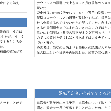
金による備え
ナウィルスの影響で売上も４～５月は前年の５０％
続いた。
資金繰りのため銀行から３，０００万円の融資で一
新型コロナウィルスの影響が長期化すれば、得意先
社も倒産するのではないかと心配していた。自社の
きるが貸倒損失まではまかないきれないのではとい
業自粛、６月は
幸いにも倒産防止共済の積立が８００万円あり、「
少したが、４、５
ので共済貸付を受ければとりあえずは大丈夫ですよ
要するところ倒
でひと安心。
た。
経営者は、当初の目的よりも節税との認識が大きか
補償の確保がで
産の防止という目的を再認識した。経営の安心感へ
退職予定者が今後でてくる経
させることがで
退職者が数年後に出る予定。退職金について悩んで
聞き、資金を一度で支出することがないため、とて