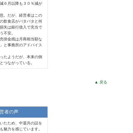
減６月以降も３０％減が
息。だが、経営者はこの
の飲食店がバタバタと何
損失は銀行借入で充当で
う不安。
売掛金残は月商相当額な
」と事務所のアドバイス
ったようだが、本来の倒
とつながっている。
▲ 戻る
営者の声
いたため、中退共の話を
も魅力を感じています。