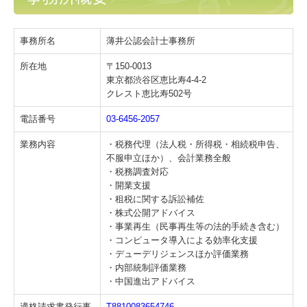
税務Q&A
TKCシステムQ&A
事務所名
薄井公認会計士事務所
経営革新等支援機関とは
所在地
〒150-0013
東京都渋谷区恵比寿4-4-2
クレスト恵比寿502号
経営改善オンデマンド講座
電話番号
03-6456-2057
個人情報保護方針
業務内容
・税務代理（法人税・所得税・相続税申告、
電帳法・インボイス最新情報
不服申立ほか）、会計業務全般
・税務調査対応
・開業支援
FXクラウドシリーズ
・租税に関する訴訟補佐
・株式公開アドバイス
・事業再生（民事再生等の法的手続き含む）
・コンピュータ導入による効率化支援
・デューデリジェンスほか評価業務
・内部統制評価業務
・中国進出アドバイス
適格請求書発行事
T8810083654746