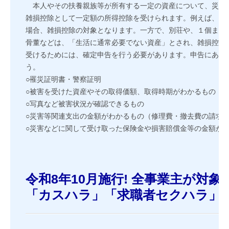
税務Q&A
本人やその扶養親族等が所有する一定の資産について、災害
雑損控除として一定額の所得控除を受けられます。例えば、自
TKCシステムQ&A
場合、雑損控除の対象となります。一方で、別荘や、１個また
骨董などは、「生活に通常必要でない資産」とされ、雑損控除
経営革新等支援機関とは
受けるためには、確定申告を行う必要があります。申告にあた
う。
経営改善オンデマンド講座
○罹災証明書・警察証明
○被害を受けた資産やその取得価額、取得時期がわかるもの
個人情報保護方針
○写真など被害状況が確認できるもの
○災害等関連支出の金額がわかるもの（修理費・撤去費の請求
電帳法・インボイス最新情報
○災害などに関して受け取った保険金や損害賠償金等の金額が
FXクラウドシリーズ
令和8年10月施行! 全事業主が対象
「カスハラ」「求職者セクハラ」