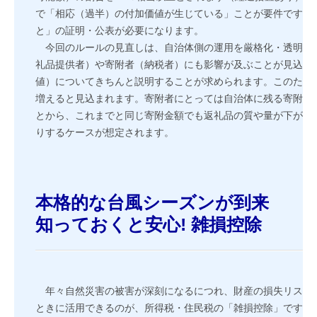
事務所通信
で「相応（過半）の付加価値が生じている」ことが要件ですが
と」の証明・公表が必要になります。
早期経営改善計画の策定支援
今回のルールの見直しは、自治体側の運用を厳格化・透明化
FX4クラウド
礼品提供者）や寄附者（納税者）にも影響が及ぶことが見込ま
値）についてきちんと説明することが求められます。このため
グループ通算（有利・不利）判定
増えると見込まれます。寄附者にとっては自治体に残る寄附金
とから、これまでと同じ寄附金額でも返礼品の質や量が下がっ
補助金・助成金・融資情報
りするケースが想定されます。
関与先向け融資商品ご紹介
経営者お役立ち情報
本格的な台風シーズンが到来
知っておくと安心! 雑損控除
経営者オススメ情報
Q&A経営相談
税務カレンダー
年々自然災害の被害が深刻になるにつれ、財産の損失リスク
ときに活用できるのが、所得税・住民税の「雑損控除」です。