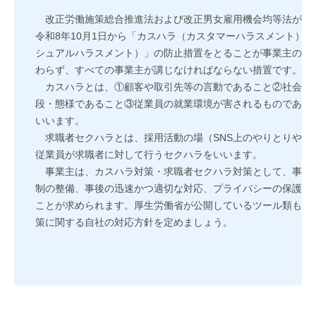
改正労働施策総合推進法および改正男女雇用機会均等法が令和
令和8年10月1日から「カスハラ（カスタマーハラスメント）
シュアルハラスメント）」の防止措置をとることが事業主の義
わらず、すべての事業主が講じなければならない措置です。
カスハラとは、①顧客や取引先等の言動であること②社会通
段・態様であること③従業員の就業環境が害されるものである
いいます。
求職者セクハラとは、採用活動の場（SNS上のやりとりやオ
従業員が求職者に対して行うセクハラをいいます。
事業主は、カスハラ対策・求職者セクハラ対策として、事業
制の整備、事後の迅速かつ適切な対応、プライバシーの保護、
ことが求められます。厚生労働省が公開しているツール類も活
策に関する自社の対応方針を定めましょう。