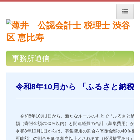
トップページ
事務所紹介
経営理念
事務所通信
交通案内
セミナー案内
令和8年10月から 「ふるさと納税
関連リンク
リンク集
令和8年10月1日から、新たなルールのもとで「ふるさと納
額（寄附金額の30％以内）と関連経費の合計（募集費用）が寄
お問合せ
令和8年10月1日からは、募集費用の割合を寄附金額の40％
可能額）の割合を60％相当以上とされます（経過措置あり）