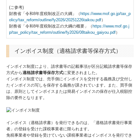
経営者オススメ情報
(ご参考)
財務省「令和8年度税制改正の大綱」（
https://www.mof.go.jp/tax_p
Q&A経営相談
olicy/tax_reform/outline/fy2026/20251226taikou.pdf
）
財務省「令和8年度税制改正の大綱の概要」（
https://www.mof.go.j
p/tax_policy/tax_reform/outline/fy2026/08taikou_gaiyou.pdf
）
税務カレンダー
税務Q&A
インボイス制度（適格請求書等保存方式）
TKCシステムQ&A
インボイス制度により、請求書等の記載事項が区分記載請求書等保存
方式から
適格請求書等保存方式
に変更されました。
経営革新等支援機関とは
インボイス制度では、売手側にインボイスを交付する義務及び交付し
たインボイスの写しを保存する義務が課されています。また、買手側
は、原則としてインボイスまたは簡易インボイスの保存が仕入税額控
除の要件となります。
インボイス（適格請求書）を発行できるのは、「適格請求書発行事業
者」の登録を受けた課税事業者に限られます。
免税事業者や登録を受けていない課税事業者はインボイスを発行でき