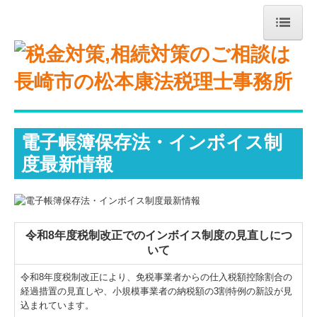
トップページ
事務所紹介
経営理念
電子帳簿保存法・インボイス制
交通案内
度最新情報
業務案内
リンク集
令和8年度税制改正でのインボイス制度の見直しにつ
補助金・助成金・融資情報
いて
関与先向け融資商品ご紹介
令和8年度税制改正により、免税事業者からの仕入税額控除割合の
経過措置の見直しや、小規模事業者の納税額の3割特例の新設が見
経営者お役立ち情報
込まれています。