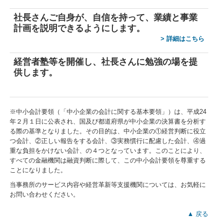
社長さんご自身が、自信を持って、業績と事業
計画を説明できるようにします。
>
詳細はこちら
経営者塾等を開催
し、
社長さんに勉強の場を提
供します。
※中小会計要領（「中小企業の会計に関する基本要領」）は、平成24
年２月１日に公表され、国及び都道府県が中小企業の決算書を分析す
る際の基準となりました。その目的は、中小企業の①経営判断に役立
つ会計、②正しい報告をする会計、③実務慣行に配慮した会計、④過
重な負担をかけない会計、の４つとなっています。このことにより、
すべての金融機関は融資判断に際して、この中小会計要領を尊重する
ことになりました。
当事務所のサービス内容や経営革新等支援機関については、お気軽に
お問い合わせください。
▲ 戻る