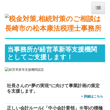
トップページ
事務所紹介
経営理念
当事務所が経営革新等支援機関
交通案内
としてご支援します！
業務案内
リンク集
補助金・助成金・融資情報
社長さんの“夢の実現”に向けて
事業計画の策定
を支援します。
関与先向け融資商品ご紹介
>
詳細はこちら
経営者お役立ち情報
正しい会計ルール(「中小会計要領」※等)の積極