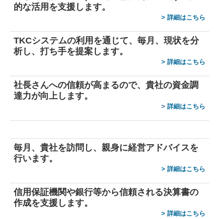
的な活用を支援します。
経営者オススメ情報
>
詳細はこちら
Q&A経営相談
TKCシステムの利用を通じて、毎月、現状を分
析し、打ち手を提案します。
税務カレンダー
>
詳細はこちら
税務Q&A
社長さんへの信頼が高まるので、貴社の資金調
TKCシステムQ&A
達力が向上します。
>
詳細はこちら
経営革新等支援機関とは
毎月、貴社を訪問し、親身に経営アドバイスを
行います。
>
詳細はこちら
信用保証機関や銀行等から信頼される決算書の
作成を支援します。
>
詳細はこちら