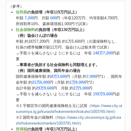
（参考）
住民税
の負担増（年収119万円以上）
年額
7,200
円 月額
600
円（年収120万円、均等割額4,700円、
所得割率10%、森林環境税1,000円で試算）
社会保険料
の負担増（年収130万円以上）
（例）協会けんぽの場合
年額 約18万7,200円 月額 約1万5,600円（介護保険料なし、
社保の標準報酬月額11万円、協会けんぽ栃木県で試算）
→手取りを減らさないようにするには 年収
148万7,200
円必
要
→
事業者が負担する社会保険料も同額増えます。
（例）国民健康保険、国民年金の場合
国民健康保険年額 約
8万3,600
円（月額 約
7,000
円*1）、国民年
金年額 約
21万6,000
円（月額 約
1万8,000
円*2）
合計年額 約
29万9,600
円 月額 約
2万5,000
円
→手取りを減らさないようにするには 年収
159万9,600
円必
要
※1 宇都宮市の国民健康保険税を元に試算（
https://www.city.ut
sunomiya.lg.jp/kurashi/hokennenkin/kokuho/1003765.html
）
※2 国民年金の保険料（
https://www.city.utsunomiya.lg.jp/kura
shi/hokennenkin/nenkin/1003791.html
）
所得税
の負担増（年収178万円以上）