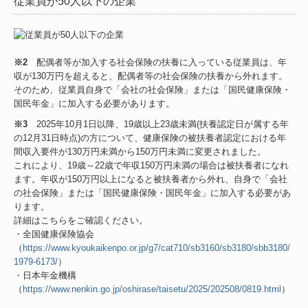
従業員が50人以下の企業
※2
配偶者等が加入する社会保険の扶養に入っている従業員は、年
収が130万円を超えると、配偶者等の社会保険の扶養から外れます。
そのため、従業員自身で「会社の社会保険」または「国民健康保険・
国民年金」に加入する必要があります。
※3
2025年10月1日以降、19歳以上23歳未満(扶養認定日が属する年
の12月31日時点)の方について、健康保険の被扶養者認定における年
間収入要件が130万円未満から150万円未満に変更されました。
これにより、19歳～22歳で年収150万円未満の場合は被扶養者になれ
ます。年収が150万円以上になると被扶養者から外れ、自身で「会社
の社会保険」または「国民健康保険・国民年金」に加入する必要があ
ります。
詳細はこちらをご確認ください。
・全国健康保険協会
（
https://www.kyoukaikenpo.or.jp/g7/cat710/sb3160/sb3180/sbb3180/
1979-6173/
）
・日本年金機構
（
https://www.nenkin.go.jp/oshirase/taisetu/2025/202508/0819.html
）