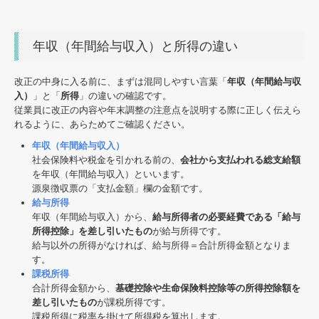
年収（年間給与収入）と所得の違い
改正の中身に入る前に、まずは混同しやすい言葉「
年収（年間給与収
入）
」と「
所得
」の違いの確認です。
従業員に改正の内容や年末調整の注意点を説明する際に正しく伝えら
れるように、あらためてご確認ください。
年収（年間給与収入）
社会保険料や税金を引かれる前の、
会社から支払われる総支給額
を年収（年間給与収入）といいます。
源泉徴収票の「支払金額」欄の金額です。
給与所得
年収（年間給与収入）から、
給与所得者の必要経費である「給与
所得控除」を差し引いたもの
が給与所得です。
給与以外の所得がなければ、給与所得＝合計所得金額となりま
す。
課税所得
合計所得金額から、
基礎控除や生命保険料控除等の所得控除額を
差し引いたもの
が課税所得です。
課税所得に税率を掛けて所得税を算出します。