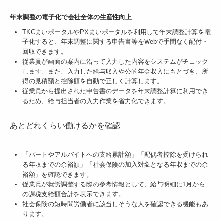
年末調整の電子化で会社全体の生産性向上
TKCまいポータルやPXまいポータルを利用して年末調整計算を電
子化すると、年末調整に関する申告書等をWebで手間なく配付・
回収できます。
従業員が画面の案内に沿って入力した内容をシステムがチェック
します。また、入力した給与収入や公的年金収入にもとづき、所
得の見積額と控除額を自動で正しく計算します。
従業員から提出された申告書のデータを年末調整計算に利用でき
るため、給与担当者の入力作業を省力化できます。
あとどれくらい働けるかを確認
「パートやアルバイトへの支給累計額」「配偶者控除を受けられ
る年収までの余裕額」「社会保険の加入対象となる年収までの余
裕額」を確認できます。
従業員が就労調整する際の参考情報として、給与明細に1月から
の課税支給額合計を表示できます。
社会保険の短時間労働者に該当しそうな人を確認できる機能もあ
ります。