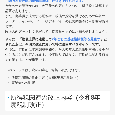
「給与所得控除の最低保障額」が引き上げられます。
今年の年末調整からは、改正後の内容にもとづいて所得税を計算する
必要があります。
また、従業員が扶養する配偶者・親族の控除を受けるための年収の
ボーダーラインや、パートやアルバイトの就労調整等にも影響があり
ます。
改正の内容を正しく把握して、従業員へ早めにお知らせしましょう。
さらに、
「物価上昇に連動して
2年ごとに基礎控除額等を見直す
」と
された点は、今回の改正において特に注目すべきポイントです。
今後は、定期的に年末調整事務や、その翌年の源泉徴収事務に変更が
生じることが想定されます。今年限りではなく、定期的に変わる前提
で対策することが重要です。
このページでは、次の内容をご確認いただけます。
所得税関連の改正内容（令和8年度税制改正）
事業者への影響
所得税関連の改正内容（令和8年
度税制改正）