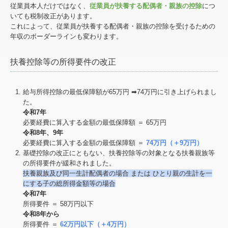
従業員本人だけではなく、
従業員が扶養する配偶者・親族の控除
につ
いても税制改正があります。
これによって、従業員が扶養する配偶者・親族の控除を受けるための
年収のボーダーラインも変わります。
扶養控除等の所得要件の改正
給与所得控除の最低保障額が65万円 ➡74万円に引き上げられまし
た。
令和7年
必要経費に算入する金額の最低保障額 ＝ 65万円
令和8年、9年
必要経費に算入する金額の最低保障額 ＝
74万円（＋9万円）
基礎控除の改正にともない、扶養控除等の対象となる扶養親族等
の所得要件が緩和されました。
扶養親族及び同⼀⽣計配偶者の場合 または ひとり親の⽣計を⼀
にする⼦の総所得⾦額等の場合
令和7年
所得要件 ＝ 58万円以下
令和8年から
所得要件 ＝
62万円以下（＋4万円）