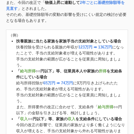
また、今回の改正で「
物価上昇に連動して
2年ごとに基礎控除額等を
見直す
」とされました。
そのため、基礎控除額等の変動の影響を受けにくい規定の検討が必要
となる場合もあります。
（例）
扶養親族に当たる家族を家族手当の支給対象としている場合
扶養控除を受けられる親族の年収が
123万円 ➡ 136万円
になっ
たことで、手当の支給対象者が増える可能性があります。
手当の支給対象の範囲が広がることを従業員に周知しましょ
う。
「
給与所得
○○円以下」等、従業員本人や家族の
所得
を支給条
件にしている場合
給与所得控除が
65万円 ➡ 74万円
に9万円引き上げられたた
め、手当の支給対象者が増える可能性があります。
手当の支給対象の範囲が広がることを従業員に周知しましょ
う。
また、所得要件の改正に合わせて、支給条件「
給与所得
○○円
以下」の金額を引き上げる等、検討しましょう。
「
収入
○○円以下」等、家族の
収入
を支給条件にしている場合
今回の改正の影響で、従業員の家族がより多く働くようになり
収入が増えると、手当の支給対象から外れる可能性がありま