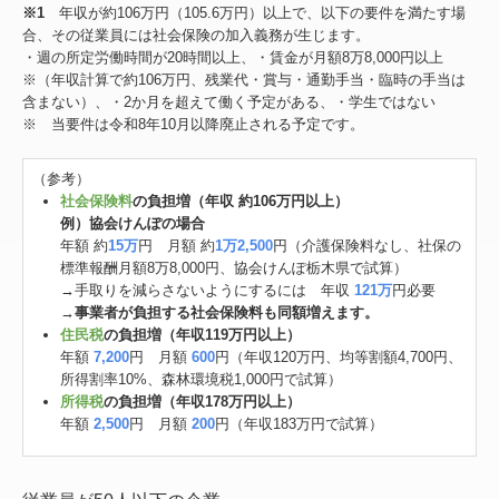
※1
年収が約106万円（105.6万円）以上で、以下の要件を満たす場
合、その従業員には社会保険の加入義務が生じます。
・週の所定労働時間が20時間以上、・賃金が月額8万8,000円以上
※（年収計算で約106万円、残業代・賞与・通勤手当・臨時の手当は
含まない）、・2か月を超えて働く予定がある、・学生ではない
※ 当要件は令和8年10月以降廃止される予定です。
（参考）
社会保険料
の負担増（年収 約106万円以上）
例）協会けんぽの場合
年額 約
15万
円 月額 約
1万2,500
円（介護保険料なし、社保の
標準報酬月額8万8,000円、協会けんぽ栃木県で試算）
→手取りを減らさないようにするには 年収
121万
円必要
→
事業者が負担する社会保険料も同額増えます。
住民税
の負担増（年収119万円以上）
年額
7,200
円 月額
600
円（年収120万円、均等割額4,700円、
所得割率10%、森林環境税1,000円で試算）
所得税
の負担増（年収178万円以上）
年額
2,500
円 月額
200
円（年収183万円で試算）