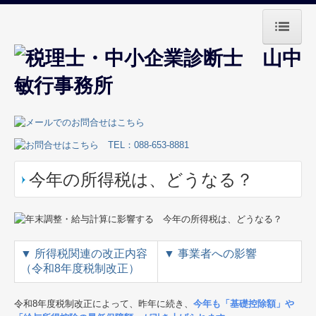
ホーム
事務所紹介
業務案内
お役立ち情報
今年の所得税は、どうなる？
お問合せ
採用メッセージ
▼
所得税関連の改正内容
▼
事業者への影響
（令和8年度税制改正）
令和8年度税制改正によって、昨年に続き、
今年も「基礎控除額」や