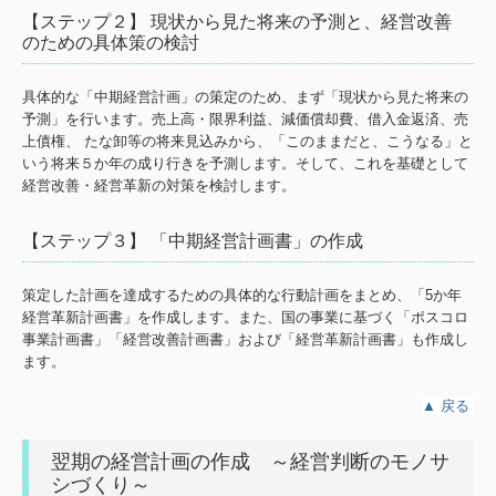
【ステップ２】 現状から見た将来の予測と、経営改善
のための具体策の検討
具体的な「中期経営計画」の策定のため、まず「現状から見た将来の
予測」を行います。売上高・限界利益、減価償却費、借入金返済、売
上債権、 たな卸等の将来見込みから、「このままだと、こうなる」と
いう将来５か年の成り行きを予測します。そして、これを基礎として
経営改善・経営革新の対策を検討します。
【ステップ３】 「中期経営計画書」の作成
策定した計画を達成するための具体的な行動計画をまとめ、「5か年
経営革新計画書」を作成します。また、国の事業に基づく「ポスコロ
事業計画書」「経営改善計画書」および「経営革新計画書」も作成し
ます。
▲
戻る
翌期の経営計画の作成 ～経営判断のモノサ
シづくり～