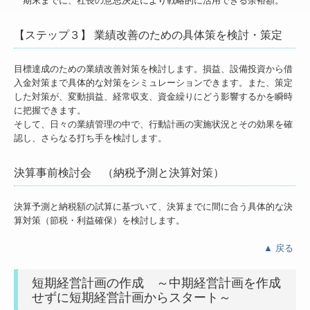
期末までに、社長の意思決定により戦略的に活用できる余裕額。
【ステップ３】 業績改善のための具体策を検討・策定
目標達成のための業績改善対策を検討します。損益、設備投資から借
入金対策まで具体的な対策をシミュレーションできます。また、策定
した対策が、変動損益、経常収支、資金繰りにどう影響するかを瞬時
に把握できます。
そして、日々の業績管理の中で、行動計画の実施状況とその効果を確
認し、さらなる打ち手を検討します。
決算事前検討会 （納税予測と決算対策）
決算予測と納税額の試算に基づいて、決算までに間に合う具体的な決
算対策（節税・利益確保）を検討します。
▲
戻る
短期経営計画の作成 ～中期経営計画を作成
せずに短期経営計画からスタート～