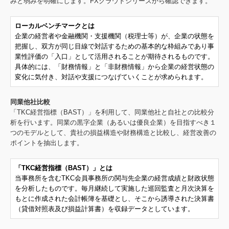
みと弱みを明確にします。FXクラウドシリーズから確認できます。
ローカルベンチマークとは
企業の経営者や金融機関・支援機関（税理士等）が、企業の状態を
把握し、双方が同じ目線で対話するための基本的な枠組みであり事
業性評価の「入口」として活用されることが期待されるものです。
具体的には、「財務情報」と「非財務情報」から企業の経営状態の
変化に気付き、対話や支援につなげていくことが求められます。
同業他社比較
「TKC経営指標（BAST）」を利用して、同業他社と自社との比較分
析を行います。同業の黒字企業（あるいは優良企業）を目指すべき１
つのモデルとして、貴社の損益構造や財務構造と比較し、経営改善の
ポイントを抽出します。
「TKC経営指標（BAST）」とは
当事務所を含むTKC会員事務所の関与先企業の経営成績と財政状態
を分析したものです。毎月継続して実施した巡回監査と月次決算を
もとに作成された会計帳簿を基礎とし、そこから誘導された決算書
（貸借対照表及び損益計算書）を収録データとしています。