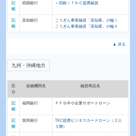
記
四国銀行
＜四銀＞ＴＫＣ提携融資
帳
記
高知銀行
こうぎん事業融資「高知家」の輪Ⅰ
帳
こうぎん事業融資「高知家」の輪Ⅱ
▲ 戻る
九州・沖縄地方
区
金融機関名
融資商品名
分
記
福岡銀行
ＦＦＧ中小企業サポートローン
帳
記
筑邦銀行
TKC提携ビジネスカードローン（２人
帳
３脚）