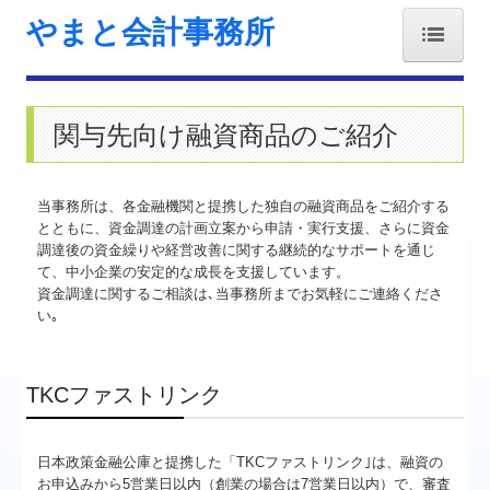
やまと会計事務所
ホーム
関与先向け融資商品のご紹介
事務所紹介
経営理念
当事務所は、各金融機関と提携した独自の融資商品をご紹介する
とともに、資金調達の計画立案から申請・実行支援、さらに資金
交通案内
調達後の資金繰りや経営改善に関する継続的なサポートを通じ
て、中小企業の安定的な成長を支援しています。
業務案内
資金調達に関するご相談は､当事務所までお気軽にご連絡くださ
い｡
リンク集
関連リンク
TKCファストリンク
お問合せ
日本政策金融公庫と提携した「TKCファストリンク｣は、融資の
FX4クラウド
お申込みから5営業日以内（創業の場合は7営業日以内）で、審査