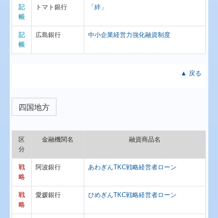
記
トマト銀行
「絆」
帳
記
広島銀行
中小企業経営力強化融資制度
帳
▲ 戻る
四国地方
区
金融機関名
融資商品名
分
戦
阿波銀行
あわぎんTKC戦略経営者ローン
略
戦
愛媛銀行
ひめぎんTKC戦略経営者ローン
略