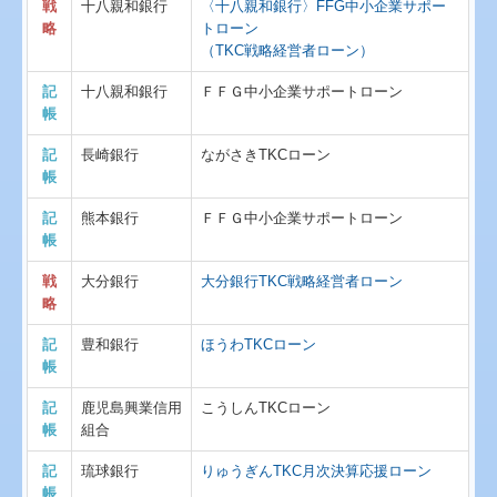
戦
十八親和銀行
〈十八親和銀行〉FFG中小企業サポー
略
トローン
（TKC戦略経営者ローン）
記
十八親和銀行
ＦＦＧ中小企業サポートローン
帳
記
長崎銀行
ながさきTKCローン
帳
記
熊本銀行
ＦＦＧ中小企業サポートローン
帳
戦
大分銀行
大分銀行TKC戦略経営者ローン
略
記
豊和銀行
ほうわTKCローン
帳
記
鹿児島興業信用
こうしんTKCローン
帳
組合
記
琉球銀行
りゅうぎんTKC月次決算応援ローン
帳