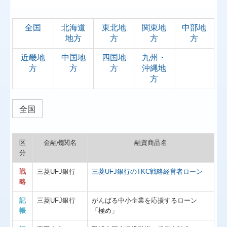
全国
北海道
東北地
関東地
中部地
地方
方
方
方
近畿地
中国地
四国地
九州・
方
方
方
沖縄地
方
全国
区
金融機関名
融資商品名
分
戦
三菱UFJ銀行
三菱UFJ銀行のTKC戦略経営者ローン
略
記
三菱UFJ銀行
がんばる中小企業を応援するローン
帳
「極め」