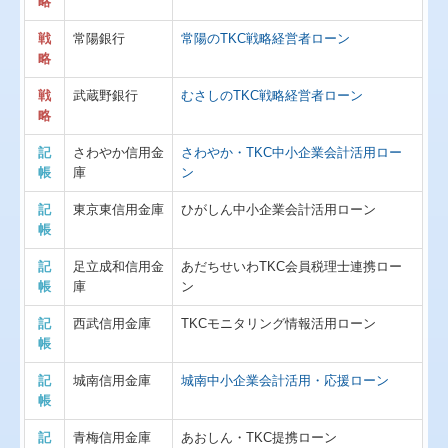
略
戦
常陽銀行
常陽のTKC戦略経営者ローン
略
戦
武蔵野銀行
むさしのTKC戦略経営者ローン
略
記
さわやか信用金
さわやか・TKC中小企業会計活用ロー
帳
庫
ン
記
東京東信用金庫
ひがしん中小企業会計活用ローン
帳
記
足立成和信用金
あだちせいわTKC会員税理士連携ロー
帳
庫
ン
記
西武信用金庫
TKCモニタリング情報活用ローン
帳
記
城南信用金庫
城南中小企業会計活用・応援ローン
帳
記
青梅信用金庫
あおしん・TKC提携ローン