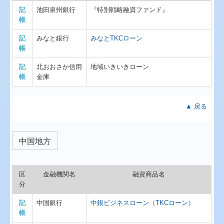
記
池田泉州銀行
『特別戦略融資ファンド』
帳
記
みなと銀行
みなとTKCローン
帳
記
北おおさか信用
地域いきいきローン
帳
金庫
▲ 戻る
中国地方
区
金融機関名
融資商品名
分
記
中国銀行
中銀ビジネスローン（TKCローン）
帳