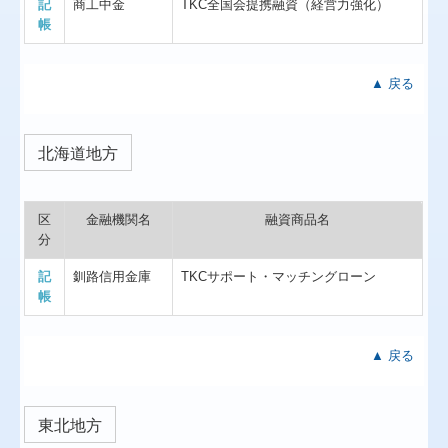
記
商工中金
TKC全国会提携融資（経営力強化）
帳
▲ 戻る
北海道地方
区
金融機関名
融資商品名
分
記
釧路信用金庫
TKCサポート・マッチングローン
帳
▲ 戻る
東北地方