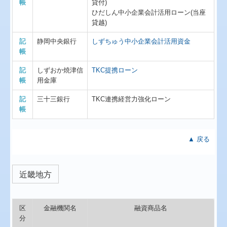
帳
貸付)
ひだしん中小企業会計活用ローン(当座
貸越)
記
静岡中央銀行
しずちゅう中小企業会計活用資金
帳
記
しずおか焼津信
TKC提携ローン
帳
用金庫
記
三十三銀行
TKC連携経営力強化ローン
帳
▲ 戻る
近畿地方
区
金融機関名
融資商品名
分