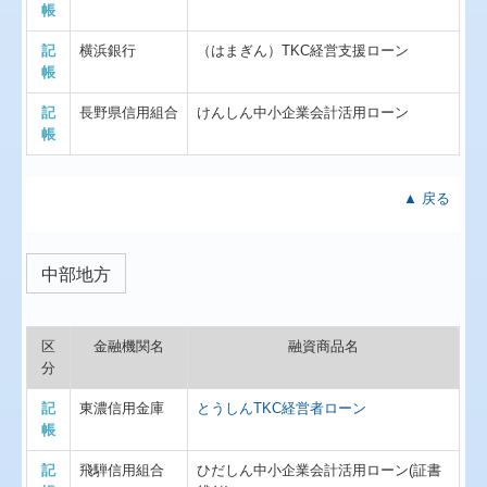
帳
記
横浜銀行
（はまぎん）TKC経営支援ローン
帳
記
長野県信用組合
けんしん中小企業会計活用ローン
帳
▲ 戻る
中部地方
区
金融機関名
融資商品名
分
記
東濃信用金庫
とうしんTKC経営者ローン
帳
記
飛騨信用組合
ひだしん中小企業会計活用ローン(証書