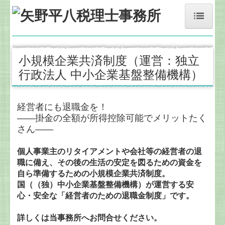
ホーム
小規模企業共済制度（運営：独立
事務所紹介
行政法人 中小企業基盤整備機構）
経営理念
業務案内
経営者にも退職金を！
――掛金の全額が所得控除可能でメリットたく
交通案内
さん――
円滑な事業承継を支援
個人事業主のリタイアメントや会社等の経営者の退
職に備え、その後の生活の安定を図るための資金を
経営者お役立ち情報
自ら準備するための小規模企業共済制度。
国（（独）中小企業基盤整備機構）が運営する安
お問合せ・面談の申込
心・安全な「経営者のための退職金制度」です。
国の共済制度活用コーナー
詳しくは当事務所へお問合せください。