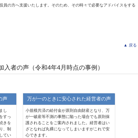
役員の方へ支援いたします。そのため、その時々で必要なアドバイスをする
▲ 戻る
加入者の声（令和4年4月時点の事例）
の声
万が一のときに安心された経営者の声
まし
小規模共済の給付金が原則自由財産となり、万
をすっ
が一破産等不測の事態に陥った場合でも原則保
続きを
護されることをご案内されました。経営者はい
り、制
ざとなれば丸裸になってしまいますがこれで安
してい
心できます。