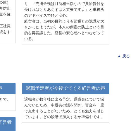
公庫）
り、「売掛金残は月商相当額なので共済貸付を
産防止
受ければとりあえずは大丈夫ですよ」と事務所
金を確
のアドバイスでひと安心。
経営者は、当初の目的よりも節税との認識が大
正社員
きかったようだが、本来の倒産の防止という目
続をす
的を再認識した。経営の安心感へとつながって
いる。
▲ 戻る
声
退職予定者が今後でてくる経営者の声
とで、
退職者が数年後に出る予定。退職金について悩
んでいたため、中退共の話を聞き、資金を一度
で支出することがないため、とても魅力を感じ
ています。どの段階で加入するか準備中です。
経営者