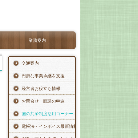
業務案内
交通案内
円滑な事業承継を支援
経営者お役立ち情報
お問合せ・面談の申込
国の共済制度活用コーナー
電帳法・インボイス最新情報