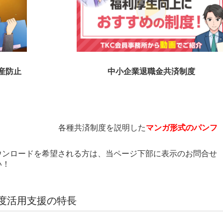
産防止
中小企業退職金共済制度
各種共済制度を説明した
マンガ形式のパンフ
。
ウンロードを希望される方は、当ページ下部に表示のお問合せ
い！
度活用支援の特長