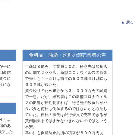
▲ 戻る
食料品・油脂・洗剤の卸売業者の声
が一に
年商は８億円、従業員１０名、得意先は飲食店
倒産防
の店舗で２００店。新型コロナウィルスの影響
資金に
で売上も４～５月は前年の５０％減６月以降も
うにな
３０％減が続いた。
資金繰りのため銀行から３，０００万円の融資
で一息。だが、経営者はこの新型コロナウィル
スの影響が長期化すれば、得意先の飲食店がバ
タバタと何社も倒産するのではないかと心配し
ていた。自社の損失は銀行借入で充当できるが
４月よ
貸倒損失まではまかないきれないのではという
縮のあ
不安。
減少した
幸いにも倒産防止共済の積立が８００万円あ