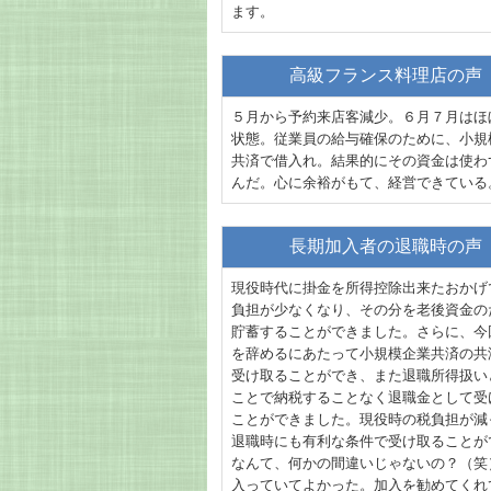
ます。
高級フランス料理店の声
５月から予約来店客減少。６月７月はほ
状態。従業員の給与確保のために、小規
共済で借入れ。結果的にその資金は使わ
んだ。心に余裕がもて、経営できている
長期加入者の退職時の声
現役時代に掛金を所得控除出来たおかげ
負担が少なくなり、その分を老後資金の
貯蓄することができました。さらに、今
を辞めるにあたって小規模企業共済の共
受け取ることができ、また退職所得扱い
ことで納税することなく退職金として受
ことができました。現役時の税負担が減
退職時にも有利な条件で受け取ることが
なんて、何かの間違いじゃないの？（笑
入っていてよかった。加入を勧めてくれ