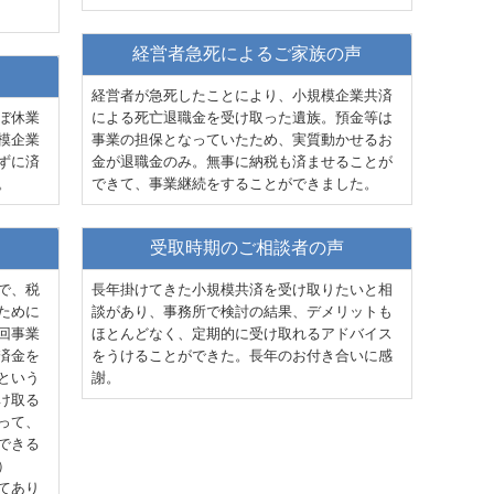
経営者急死によるご家族の声
経営者が急死したことにより、小規模企業共済
ぼ休業
による死亡退職金を受け取った遺族。預金等は
模企業
事業の担保となっていたため、実質動かせるお
ずに済
金が退職金のみ。無事に納税も済ませることが
。
できて、事業継続をすることができました。
受取時期のご相談者の声
で、税
長年掛けてきた小規模共済を受け取りたいと相
ために
談があり、事務所で検討の結果、デメリットも
回事業
ほとんどなく、定期的に受け取れるアドバイス
済金を
をうけることができた。長年のお付き合いに感
という
謝。
け取る
って、
できる
）
てあり