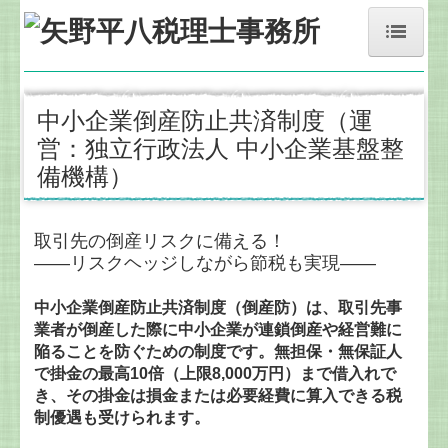
ホーム
中小企業倒産防止共済制度（運
事務所紹介
営：独立行政法人 中小企業基盤整
経営理念
備機構）
業務案内
取引先の倒産リスクに備える！
交通案内
――リスクヘッジしながら節税も実現――
円滑な事業承継を支援
中小企業倒産防止共済制度（倒産防）は、取引先事
経営者お役立ち情報
業者が倒産した際に中小企業が連鎖倒産や経営難に
陥ることを防ぐための制度です。無担保・無保証人
お問合せ・面談の申込
で掛金の最高10倍（上限8,000万円）まで借入れで
き、その掛金は損金または必要経費に算入できる税
国の共済制度活用コーナー
制優遇も受けられます。