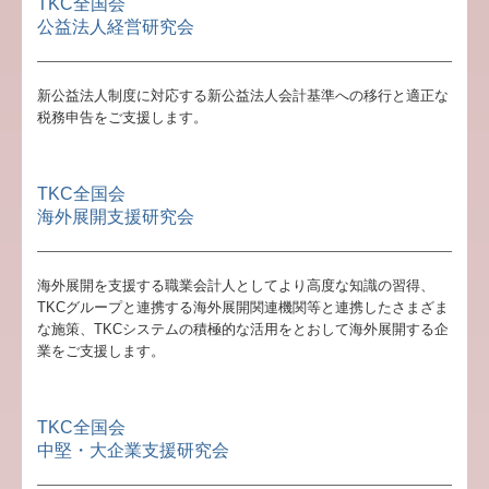
TKC全国会
会計ソフト(FX2)の導入
公益法人経営研究会
金融機関の皆様へ
新公益法人制度に対応する新公益法人会計基準への移行と適正な
補助金・助成金・融資情報
税務申告をご支援します。
関与先向け融資商品ご紹介
TKC全国会
経営者お役立ち情報
海外展開支援研究会
社長メニューASP版
海外展開を支援する職業会計人としてより高度な知識の習得、
TKCシステムQ&A
TKCグループと連携する海外展開関連機関等と連携したさまざま
な施策、TKCシステムの積極的な活用をとおして海外展開する企
業をご支援します。
経営革新等支援機関とは
お問合せ
TKC全国会
中堅・大企業支援研究会
関連リンク