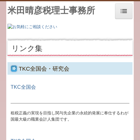
米田晴彦税理士事務所
ホーム
事務所紹介
リンク集
経営理念
TKC全国会・研究会
会計事務所通信
職員紹介
TKC全国会
交通案内
租税正義の実現を目指し関与先企業の永続的発展に奉仕するわが
業務案内
国最大級の職業会計人集団です。
セミナー案内