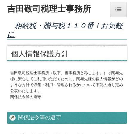
吉田敬司税理士事務所
相続税・贈与税１１０番！お気軽
ホーム
に
お知らせ
個人情報保護方針
事務所紹介
経営理念
吉田敬司税理士事務所（以下、当事務所と称します。）は関与先
様に安心してご利用いただくために、関与先様の個人情報がどの
交通案内
ような方針で収集・利用・管理されるかについて下記の通り定め
公表いたします。
業務案内
関係法令等の遵守
料金について
関係法令等の遵守
関連リンク