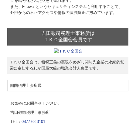
クを暗号化された状態で流れます。
また、Firewallというセキュリティシステムも利用することで、
外部からの不正アクセスや情報の漏洩防止に努めています。
吉田敬司税理士事務所は
ＴＫＣ全国会会員です
ＴＫＣ全国会は、租税正義の実現をめざし関与先企業の永続的繁
栄に奉仕するわが国最大級の職業会計人集団です。
四国税理士会所属
お気軽にお問合せください。
吉田敬司税理士事務所
TEL：
0877-63-3101