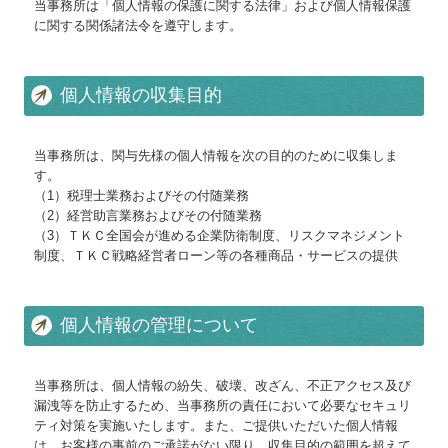
リンク集
当事務所は「個人情報の保護に関する法律」および個人情報保護
に関する関係諸法令を遵守します。
お客様紹介
お問合せ
個人情報の収集目的
FX4クラウド
当事務所は、関与先様の個人情報を次の目的のために収集しま
す。
補助金・助成金・融資情報
（1）税理士業務およびその付随業務
（2）経営助言業務およびその付随業務
関与先向け融資商品ご紹介
（3）ＴＫＣ全国会が進める企業防衛制度、リスクマネジメント
制度、ＴＫＣ戦略経営者ローン等の各種商品・サービスの提供
経営者お役立ち情報
経営革新等支援機関とは
個人情報の管理について
経営改善オンデマンド講座
当事務所は、個人情報の紛失、破壊、改ざん、不正アクセス及び
漏洩等を防止するため、当事務所の責任において必要なセキュリ
個人情報保護方針
ティ対策を実施いたします。また、ご提供いただいた個人情報
は、お客様の事前のご承諾がない限り、収集目的の範囲を超えて