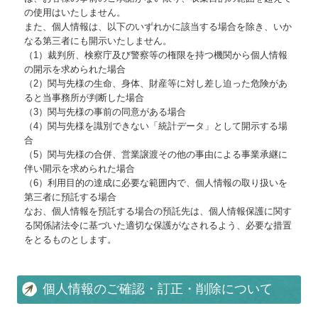
円満な相続・事業承継を支援
の使用はいたしません。
また、個人情報は、以下のいずれかに該当する場合を除き、いか
税務Q&A
なる第三者にも開示いたしません。
（1）裁判所、検察庁及び警察等の権限を持つ機関から個人情報
Q&A経営相談
の開示を求められた場合
（2）関与先様の生命、身体、財産等に対し差し迫った危険があ
ると当事務所が判断した場合
税務カレンダー
（3）関与先様の事前の同意がある場合
（4）関与先様を識別できない「統計データ」として開示する場
早期経営改善計画の策定支援
合
（5）関与先様の合併、営業譲渡その他の事由による事業承継に
デジタル化・AI導入補助金
伴い開示を求められた場合
（6）利用目的の達成に必要な範囲内で、個人情報の取り扱いを
改正消費税への対応
第三者に預託する場合
なお、個人情報を預託する場合の預託先は、個人情報保護に関す
る関係諸法令に基づいた適切な保護がなされるよう、必要な措置
e21まいスター
をとるものとします。
国の共済制度活用コーナー
個人情報のご確認・訂正・削除について