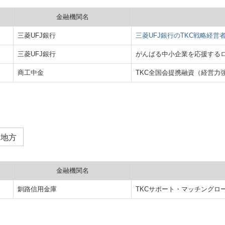
金融機関名
三菱UFJ銀行
三菱UFJ銀行のTKC戦略経営
三菱UFJ銀行
がんばる中小企業を応援する
商工中金
TKC全国会提携融資（経営力
道地方
金融機関名
釧路信用金庫
TKCサポート・マッチングロ