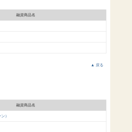
融資商品名
▲ 戻る
融資商品名
ーン）