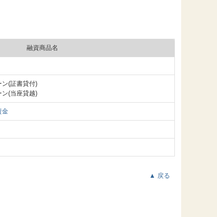
融資商品名
ン(証書貸付)
ン(当座貸越)
資金
▲ 戻る