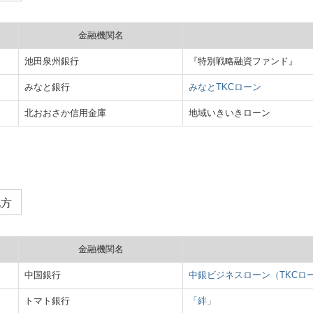
金融機関名
池田泉州銀行
『特別戦略融資ファンド』
みなと銀行
みなとTKCローン
北おおさか信用金庫
地域いきいきローン
地方
金融機関名
中国銀行
中銀ビジネスローン（TKCロ
トマト銀行
「絆」