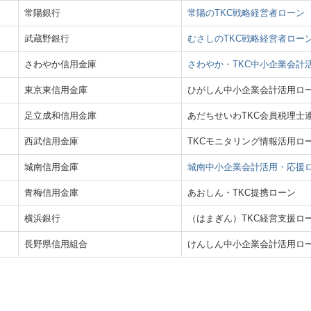
常陽銀行
常陽のTKC戦略経営者ローン
武蔵野銀行
むさしのTKC戦略経営者ロー
さわやか信用金庫
さわやか・TKC中小企業会計
東京東信用金庫
ひがしん中小企業会計活用ロ
足立成和信用金庫
あだちせいわTKC会員税理士
西武信用金庫
TKCモニタリング情報活用ロ
城南信用金庫
城南中小企業会計活用・応援
青梅信用金庫
あおしん・TKC提携ローン
横浜銀行
（はまぎん）TKC経営支援ロ
長野県信用組合
けんしん中小企業会計活用ロ