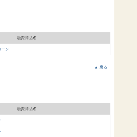
融資商品名
ローン
▲ 戻る
融資商品名
ン
ン