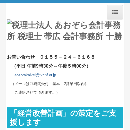
ホーム
あおぞら会計事務所とは？
業務案内
お問い合わせ
０１５５－２４－６１６８
事務所紹介
（平日 午前9時30分～午後５時00分）
aozorakaikei@tkcnf.or.jp
経営理念
（メールは24時間受付
基本、2営業日以内に
相続業務
ご連絡
させて
頂きます。）
相続無料相談受付
「経営改善計画」の策定をご支
職員紹介
援します