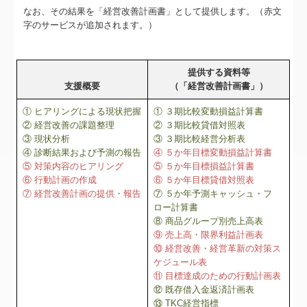
なお、その結果を「経営改善計画書」として提供します。（赤文
字のサービスが追加されます。）
提供する資料等
支援概要
（「経営改善計画書」）
① ヒアリングによる現状把握
① ３期比較変動損益計算書
② 経営改善の課題整理
② ３期比較貸借対照表
③ 現状分析
③ ３期比較経営分析表
④ 診断結果および予測の報告
④ ５か年目標変動損益計算書
⑤ 対策内容のヒアリング
⑤ ５か年目標損益計算書
⑥ 行動計画の作成
⑥ ５か年目標貸借対照表
⑦ 経営改善計画の提供・報告
⑦ ５か年予測キャッシュ・フ
ロー計算書
⑧ 商品グループ別売上高表
⑨ 売上高・限界利益計画表
⑩ 経営改善・経営革新の対策ス
ケジュール表
⑪ 目標達成のための行動計画表
⑫ 既存借入金返済計画表
⑬ TKC経営指標