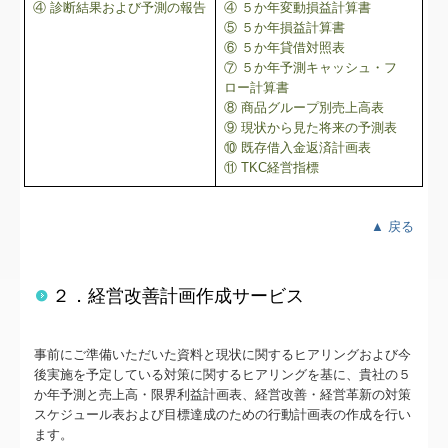
個人情報保護方針
④ 診断結果および予測の報告
④ ５か年変動損益計算書
⑤ ５か年損益計算書
⑥ ５か年貸借対照表
求人情報
⑦ ５か年予測キャッシュ・フ
ロー計算書
⑧ 商品グループ別売上高表
⑨ 現状から見た将来の予測表
⑩ 既存借入金返済計画表
⑪ TKC経営指標
▲ 戻る
２．経営改善計画作成サービス
事前にご準備いただいた資料と現状に関するヒアリングおよび今
後実施を予定している対策に関するヒアリングを基に、貴社の５
か年予測と売上高・限界利益計画表、経営改善・経営革新の対策
スケジュール表および目標達成のための行動計画表の作成を行い
ます。