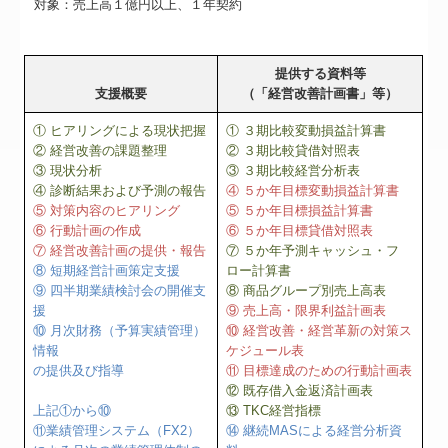
対象：売上高１億円以上、１年契約
提供する資料等
支援概要
（
「経営改善計画書」等
）
① ヒアリングによる現状把握
① ３期比較変動損益計算書
② 経営改善の課題整理
② ３期比較貸借対照表
③ 現状分析
③ ３期比較経営分析表
④ 診断結果および予測の報告
④ ５か年目標変動損益計算書
⑤ 対策内容のヒアリング
⑤ ５か年目標損益計算書
⑥ 行動計画の作成
⑥ ５か年目標貸借対照表
⑦ 経営改善計画の提供・報告
⑦ ５か年予測キャッシュ・フ
⑧ 短期経営計画策定支援
ロー計算書
⑨ 四半期業績検討会の開催支
⑧ 商品グループ別売上高表
援
⑨ 売上高・限界利益計画表
⑩ 月次財務（予算実績管理）
⑩ 経営改善・経営革新の対策ス
情報
ケジュール表
の提供及び指導
⑪ 目標達成のための行動計画表
⑫ 既存借入金返済計画表
上記①から⑩
⑬ TKC経営指標
⑪業績管理システム（FX2）
⑭ 継続MASによる経営分析資