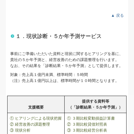
経営革新等支援機関とは
経営改善オンデマンド講座
▲ 戻る
経営改善計画の策定支援
１．現状診断・５か年予測サービス
経営者お役立ち情報
事前にご準備いただいた資料と現状に関するヒアリングを基に、
社会福祉法人の皆様へ
貴社の５か年予測と、経営改善のための課題整理を行います。
なお、その結果を「診断結果・５か年予測」として提供します。
社会福祉法人会計Q&A
対象：売上高１億円未満、標準時間：５時間
（注）売上高１億円以上は、標準時間が１０時間となります。
FX4クラウド
関与先向け融資商品ご紹介
提供する資料等
支援概要
（「診断結果・５か年予測」）
補助金・助成金・融資情報
① ヒアリングによる現状把握
① ３期比較変動損益計算書
リンク集
② 経営改善の課題整理
② ３期比較貸借対照表
③ 現状分析
③ ３期比較経営分析表