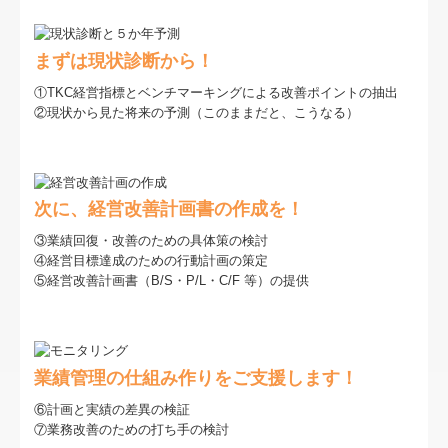
お知らせ
お問合せ
まずは現状診断から！
料金について
①TKC経営指標とベンチマーキングによる改善ポイントの抽出
②現状から見た将来の予測（このままだと、こうなる）
交通案内
よくある質問
次に、経営改善計画書の作成を！
開業してみて・・・
③業績回復・改善のための具体策の検討
④経営目標達成のための行動計画の策定
躍進する関与先様のＨＰ
⑤経営改善計画書（B/S・P/L・C/F 等）の提供
こんなことやってます。
TKCシステムQ&A
業績管理の仕組み作りをご支援します！
社長メニューASP版
⑥計画と実績の差異の検証
⑦業務改善のための打ち手の検討