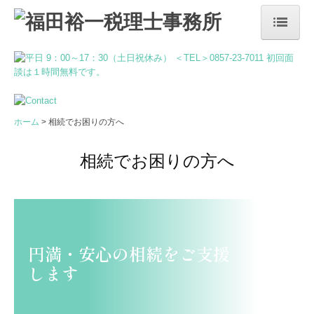
ホーム
事務所案内
代表挨拶・経営理念
ホーム
相続でお困りの方へ
交通案内
相続でお困りの方へ
当事務所の特長
経営者の方へ
顧問契約の流れ
円満・安心の相続をご支援
します
補助金・助成金・融資情報
相続でお困りの方へ