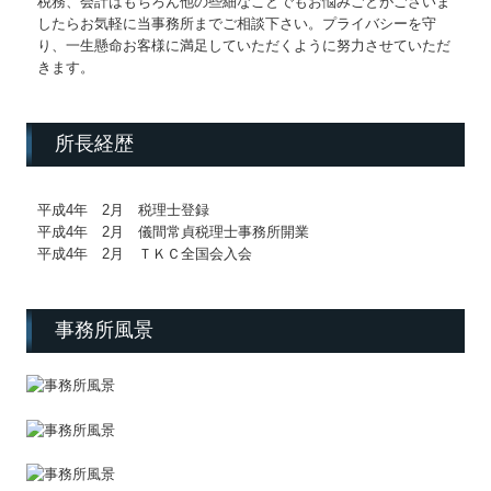
税務、会計はもちろん他の些細なことでもお悩みごとがございま
したらお気軽に当事務所までご相談下さい。プライバシーを守
経営者お役立ち情報
り、一生懸命お客様に満足していただくように努力させていただ
きます。
経営者オススメ情報
Q&A経営相談
所長経歴
税務カレンダー
平成4年 2月 税理士登録
税務Q&A
平成4年 2月 儀間常貞税理士事務所開業
平成4年 2月 ＴＫＣ全国会入会
社長メニューASP版
TKCシステムQ&A
事務所風景
社会福祉法人会計Q&A
経営革新等支援機関とは
経営改善計画の策定支援