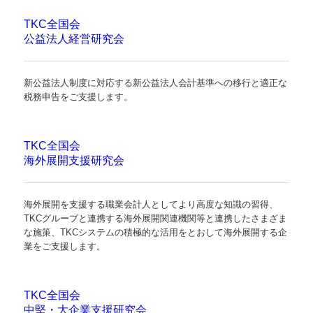
経営者お役立ち情報
TKC全国会
公益法人経営研究会
経営者オススメ情報
Q&A経営相談
新公益法人制度に対応する新公益法人会計基準への移行と適正な
税務申告をご支援します。
税務カレンダー
税務Q&A
TKC全国会
海外展開支援研究会
社長メニューASP版
TKCシステムQ&A
海外展開を支援する職業会計人としてより高度な知識の習得、
TKCグループと連携する海外展開関連機関等と連携したさまざま
な施策、TKCシステムの積極的な活用をとおして海外展開する企
社会福祉法人会計Q&A
業をご支援します。
経営革新等支援機関とは
TKC全国会
経営改善計画の策定支援
中堅・大企業支援研究会