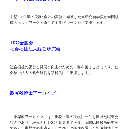
経営改善オンデマンド講座
中堅･大企業の税務･会計の実務に精通した当研究会会員が全国規
事業主行動計画策定届出
模のネットワークを通じて企業グループをご支援します。
個人情報保護方針
TKC全国会
電帳法・インボイス最新情報
社会福祉法人経営研究会
募集要項
社会福祉の更なる発展と向上のための一翼を担うことにより、社
応募フォーム
会福祉法人の健全経営を積極的にご支援します。
飯塚毅博士アーカイブ
「飯塚毅アーカイブ」は、租税正義の実現に一生を捧げた職業会
計人であり、株式会社TKCの創業者であり、国際比較税法研究家
であり、禅哲学の実践者として多くの後進を導いた飯塚毅博士の