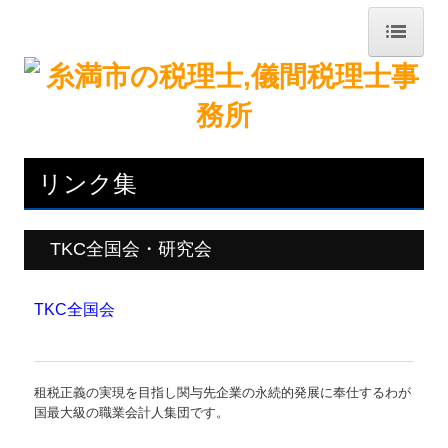
トップページ
事務所紹介
経営理念
リンク集
交通案内
TKC全国会・研究会
関連リンク
リンク集
TKC全国会
FX4クラウド
補助金・助成金・融資情報
租税正義の実現を目指し関与先企業の永続的発展に奉仕するわが
国最大級の職業会計人集団です。
関与先向け融資商品ご紹介