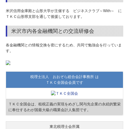
円満な相続・事業承継を支援
米沢信用金庫殿と山形大学が主催する ビジネスクラブ～With～ に
ＴＫＣ山形県支部を通して後援しております。
FX4クラウド
米沢市内各金融機関との交流研修会
経営革新等支援機関とは
【NEW】求人情報
各金融機関との情報交換を密にするため、共同で勉強会を行っていま
す。
料金について
お知らせ
税理士法人 おおぞら総合会計事務所 は
セミナー案内
ＴＫＣ全国会会員です
金融機関との交流研修会
ＴＫＣ全国会は、租税正義の実現をめざし関与先企業の永続的繁栄
セミナー報告
に奉仕するわが国最大級の職業会計人集団です。
経営者お役立ちコンテンツ
東北税理士会所属