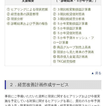
支援概要
（「診断結果・５か年予測」）
経営者の四季
① ヒアリングによる現状把握
① ３期比較変動損益計算書
リンク集
② 経営改善の課題整理
② ３期比較貸借対照表
③ 現状分析
③ ３期比較経営分析表
関連リンク
④ 診断結果および予測の報告
④ ５か年変動損益計算書
⑤ ５か年損益計算書
⑥ ５か年貸借対照表
お問合せ
⑦ ５か年予測キャッシュ・フ
ロー計算書
個人情報保護法について
⑧ 商品グループ別売上高表
⑨ 現状から見た将来の予測表
⑩ 既存借入金返済計画表
⑪ TKC経営指標
▲ 戻る
２．経営改善計画作成サービス
事前にご準備いただいた資料と現状に関するヒアリングおよび今後実
施を予定している対策に関するヒアリングを基に、貴社の５か年予測
と売上高・限界利益計画表、経営改善・経営革新の対策スケジュール