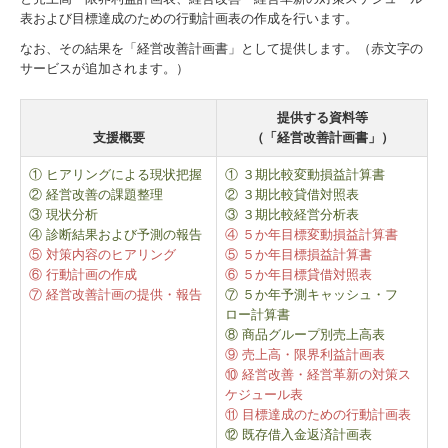
表および目標達成のための行動計画表の作成を行います。
なお、その結果を「経営改善計画書」として提供します。（赤文字の
サービスが追加されます。）
提供する資料等
支援概要
（「経営改善計画書」）
① ヒアリングによる現状把握
① ３期比較変動損益計算書
② 経営改善の課題整理
② ３期比較貸借対照表
③ 現状分析
③ ３期比較経営分析表
④ 診断結果および予測の報告
④ ５か年目標変動損益計算書
⑤ 対策内容のヒアリング
⑤ ５か年目標損益計算書
⑥ 行動計画の作成
⑥ ５か年目標貸借対照表
⑦ 経営改善計画の提供・報告
⑦ ５か年予測キャッシュ・フ
ロー計算書
⑧ 商品グループ別売上高表
⑨ 売上高・限界利益計画表
⑩ 経営改善・経営革新の対策ス
ケジュール表
⑪ 目標達成のための行動計画表
⑫ 既存借入金返済計画表