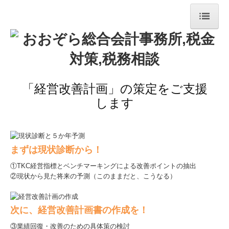
ホーム
事務所紹介
経営理念
「経営改善計画」の策定をご支援
します
【更新】職員紹介
交通案内
まずは現状診断から！
業務案内
①TKC経営指標とベンチマーキングによる改善ポイントの抽出
早期経営改善計画の策定支援
②現状から見た将来の予測（このままだと、こうなる）
経営改善計画の策定支援
次に、経営改善計画書の作成を！
事業承継
③業績回復・改善のための具体策の検討