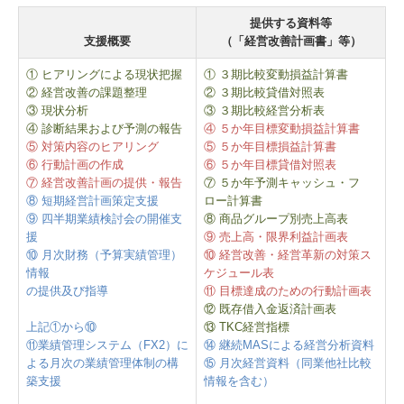
提供する資料等
支援概要
（
「経営改善計画書」等
）
① ヒアリングによる現状把握
① ３期比較変動損益計算書
② 経営改善の課題整理
② ３期比較貸借対照表
③ 現状分析
③ ３期比較経営分析表
④ 診断結果および予測の報告
④ ５か年目標変動損益計算書
⑤ 対策内容のヒアリング
⑤ ５か年目標損益計算書
⑥ 行動計画の作成
⑥ ５か年目標貸借対照表
⑦ 経営改善計画の提供・報告
⑦ ５か年予測キャッシュ・フ
⑧ 短期経営計画策定支援
ロー計算書
⑨ 四半期業績検討会の開催支
⑧ 商品グループ別売上高表
援
⑨ 売上高・限界利益計画表
⑩ 月次財務（予算実績管理）
⑩ 経営改善・経営革新の対策ス
情報
ケジュール表
の提供及び指導
⑪ 目標達成のための行動計画表
⑫ 既存借入金返済計画表
上記①から⑩
⑬ TKC経営指標
⑪業績管理システム（FX2）に
⑭ 継続MASによる経営分析資料
よる月次の業績管理体制の構
⑮ 月次経営資料（同業他社比較
築支援
情報を含む）