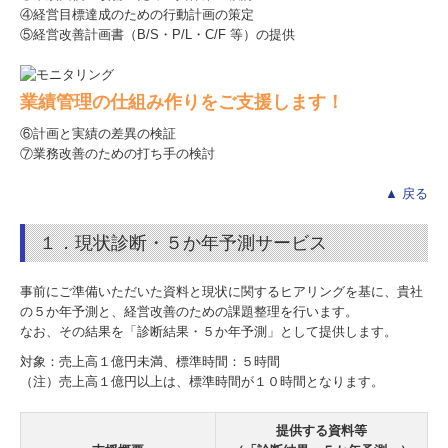
④経営目標達成のための行動計画の策定
円満な相続・事業承継を支援
⑤経営改善計画書（B/S・P/L・C/F 等）の提供
FX4クラウド
業績管理の仕組み作りをご支援します！
経営革新等支援機関とは
⑥計画と実績の差異の検証
【NEW】求人情報
⑦業務改善のための打ち手の検討
▲ 戻る
料金について
お知らせ
１．現状診断・５か年予測サービス
セミナー案内
事前にご準備いただいた資料と現状に関するヒアリングを基に、貴社
の５か年予測と、経営改善のための課題整理を行います。
金融機関との交流研修会
なお、その結果を「診断結果・５か年予測」として提供します。
対象：売上高１億円未満、標準時間：５時間
セミナー報告
（注）売上高１億円以上は、標準時間が１０時間となります。
経営者お役立ちコンテンツ
提供する資料等