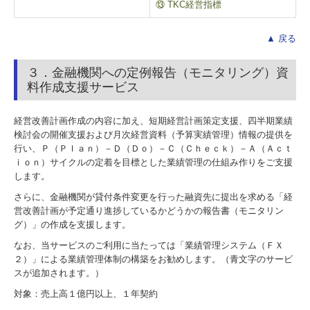
⑬ TKC経営指標
▲ 戻る
３．金融機関への定例報告（モニタリング）資
料作成支援サービス
経営改善計画作成の内容に加え、短期経営計画策定支援、四半期業績
検討会の開催支援および月次経営資料（予算実績管理）情報の提供を
行い、Ｐ（Ｐｌａｎ）－Ｄ（Ｄｏ）－Ｃ（Ｃｈｅｃｋ）－Ａ（Ａｃｔ
ｉｏｎ）サイクルの定着を目標とした業績管理の仕組み作りをご支援
します。
さらに、金融機関が貸付条件変更を行った融資先に提出を求める「経
営改善計画が予定通り進捗しているかどうかの報告書（モニタリン
グ）」の作成を支援します。
なお、当サービスのご利用に当たっては「業績管理システム（ＦＸ
２）」による業績管理体制の構築をお勧めします。（青文字のサービ
スが追加されます。）
対象：売上高１億円以上、１年契約