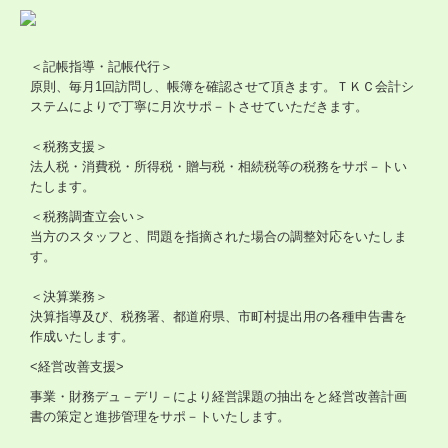
社会福祉法人の皆様へ
補助金・助成金・融資情報
＜記帳指導・記帳代行＞
原則、毎月1回訪問し、帳簿を確認させて頂きます。ＴＫＣ会計シ
関与先向け融資商品ご紹介
ステムによりで丁寧に月次サポ－トさせていただきます。
＜税務支援＞
経営者お役立ち情報
法人税・消費税・所得税・贈与税・相続税等の税務をサポ－トい
たします。
社長メニューASP版
＜税務調査立会い＞
TKCシステムQ&A
当方のスタッフと、問題を指摘された場合の調整対応をいたしま
す。
社会福祉法人会計Q&A
＜決算業務＞
決算指導及び、税務署、都道府県、市町村提出用の各種申告書を
経営革新等支援機関とは
作成いたします。
経営改善オンデマンド講座
<経営改善支援>
事業・財務デュ－デリ－により経営課題の抽出をと経営改善計画
個人情報保護方針
書の策定と進捗管理をサポ－トいたします。