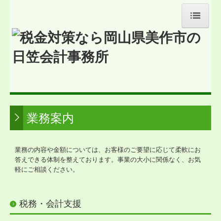
トップページ
お問合せ
お知らせ
事務所紹介
業務案内
経営理念
交通案内
業務の内容や金額については、お客様のご要望に応じて柔軟にお
答えできる体制を整えております。事業の大小に関係なく、お気
業務案内
軽にご相談ください。
リンク集
税務・会計支援
病院・診療所の皆様へ