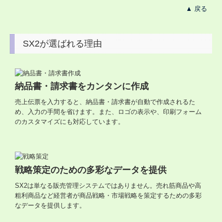
戦略財務情報システム
▲ 戻る
継続MASシステム
SX2が選ばれる理由
戦略販売・購買情報システム
戦略給与情報システム
納品書・請求書をカンタンに作成
建設業用会計情報DB
売上伝票を入力すると、納品書・請求書が自動で作成されるた
め、入力の手間を省けます。また、ロゴの表示や、印刷フォーム
のカスタマイズにも対応しています。
戦略策定のための多彩なデータを提供
SX2は単なる販売管理システムではありません。売れ筋商品や高
粗利商品など経営者が商品戦略・市場戦略を策定するための多彩
なデータを提供します。