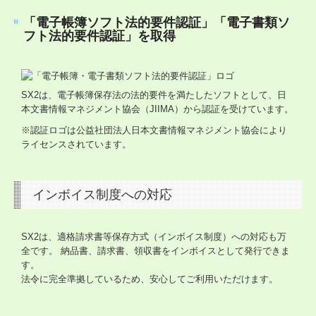
社会福祉法人の皆様へ
「電子帳簿ソフト法的要件認証」「電子書類ソ
フト法的要件認証」を取得
補助金・助成金・融資情報
関与先向け融資商品ご紹介
SX2は、電子帳簿保存法の法的要件を満たしたソフトとして、日
経営者お役立ち情報
本文書情報マネジメント協会（JIIMA）から認証を受けています。
※認証ロゴは公益社団法人日本文書情報マネジメント協会により
社長メニューASP版
ライセンスされています。
TKCシステムQ&A
インボイス制度への対応
社会福祉法人会計Q&A
経営革新等支援機関とは
SX2は、適格請求書等保存方式（インボイス制度）への対応も万
全です。 納品書、請求書、領収書をインボイスとして発行できま
経営改善オンデマンド講座
す。
法令に完全準拠しているため、安心してご利用いただけます。
個人情報保護方針