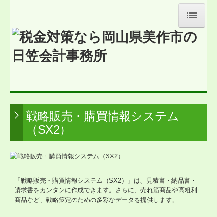
トップページ
お問合せ
お知らせ
事務所紹介
戦略販売・購買情報システム
経営理念
（SX2）
交通案内
業務案内
「戦略販売・購買情報システム（SX2）」は、見積書・納品書・
リンク集
請求書をカンタンに作成できます。さらに、売れ筋商品や高粗利
商品など、戦略策定のための多彩なデータを提供します。
病院・診療所の皆様へ