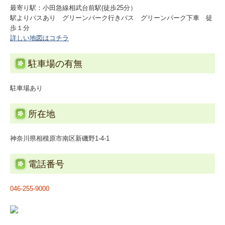
最寄り駅：小田急線相武台前駅(徒歩25分）
駅よりバスあり グリーンパーク行きバス グリーンパーク下車 徒
関連リンク
歩１分
詳しい地図はコチラ
リンク集
駐車場の有無
お問合せ
駐車場あり
補助金・助成金・融資情報
所在地
関与先向け融資商品ご紹介
神奈川県相模原市南区新磯野1-4-1
戦略財務情報システム
継続MASシステム
電話番号
戦略販売・購買情報システム
046-255-9000
戦略給与情報システム