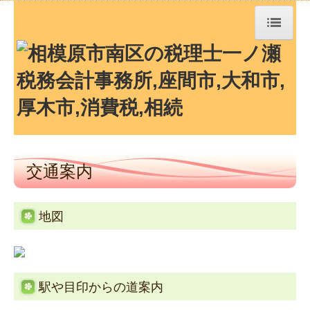
トップページ
TKCシステムQ&A
経営革新等支援機関とは
交通案内
経営者お役立ち情報
事務所紹介
地図
経営理念
交通案内
駅や目印からの道案内
業務案内