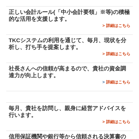
関連リンク
正しい会計ルール(「中小会計要領」※等)の積極
的な活用を支援します。
>
詳細はこちら
リンク集
TKCシステムの利用を通じて、毎月、現状を分
お問合せ
析し、打ち手を提案します。
>
詳細はこちら
補助金・助成金・融資情報
社長さんへの信頼が高まるので、貴社の資金調
関与先向け融資商品ご紹介
達力が向上します。
>
詳細はこちら
戦略財務情報システム
継続MASシステム
毎月、貴社を訪問し、親身に経営アドバイスを
行います。
戦略販売・購買情報システム
>
詳細はこちら
戦略給与情報システム
信用保証機関や銀行等から信頼される決算書の