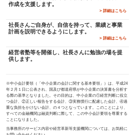
作成を支援します。
建設業用会計情報DB
>
詳細はこちら
社長さんご自身が、自信を持って、業績と事業
計画を説明できるようにします。
>
詳細はこちら
経営者塾等を開催
し、
社長さんに勉強の場を提
供します。
※中小会計要領（「中小企業の会計に関する基本要領」）は、平成24
年２月１日に公表され、国及び都道府県が中小企業の決算書を分析す
る際の基準となりました。その目的は、中小企業の①経営判断に役立
つ会計、②正しい報告をする会計、③実務慣行に配慮した会計、④過
重な負担をかけない会計、の４つとなっています。このことにより、
すべての金融機関は融資判断に際して、この中小会計要領を尊重する
ことになりました。
当事務所のサービス内容や経営革新等支援機関については、お気軽に
お問い合わせください。