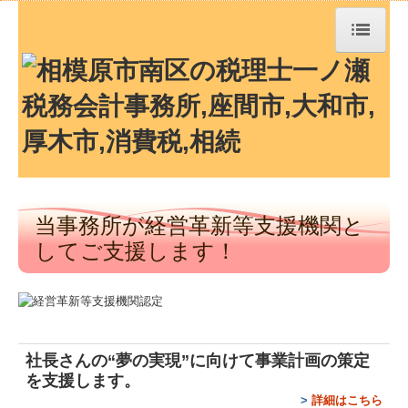
トップページ
TKCシステムQ&A
経営革新等支援機関とは
当事務所が経営革新等支援機関と
経営者お役立ち情報
してご支援します！
事務所紹介
経営理念
交通案内
社長さんの“夢の実現”に向けて
事業計画の策定
を支援します。
業務案内
>
詳細はこちら