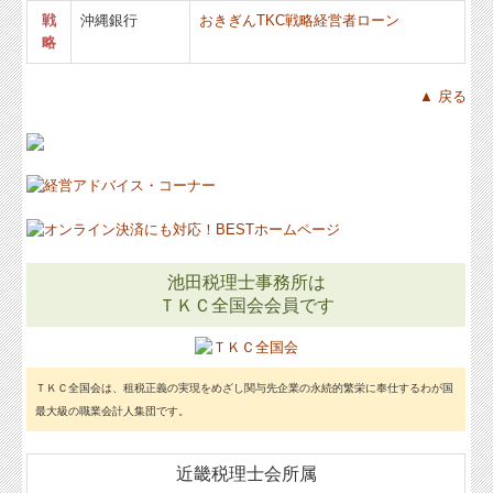
戦
沖縄銀行
おきぎん
TKC戦略経営者ローン
略
▲ 戻る
池田税理士事務所は
ＴＫＣ全国会会員です
ＴＫＣ全国会は、租税正義の実現をめざし関与先企業の永続的繁栄に奉仕するわが国
最大級の職業会計人集団です。
近畿税理士会所属