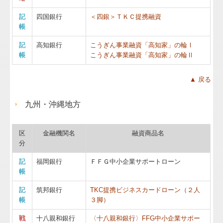
記
四国銀行
＜四銀＞ＴＫＣ提携融資
帳
記
高知銀行
こうぎん事業融資「高知家」の輪Ⅰ
帳
こうぎん事業融資「高知家」の輪Ⅱ
▲ 戻る
九州・沖縄地方
区
金融機関名
融資商品名
分
記
福岡銀行
ＦＦＧ中小企業サポートローン
帳
記
筑邦銀行
TKC提携ビジネスカードローン（２人
帳
３脚）
戦
十八親和銀行
〈十八親和銀行〉FFG中小企業サポー