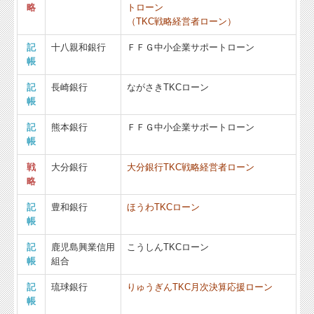
略
トローン
（TKC戦略経営者ローン）
記
十八親和銀行
ＦＦＧ中小企業サポートローン
帳
記
長崎銀行
ながさきTKCローン
帳
記
熊本銀行
ＦＦＧ中小企業サポートローン
帳
戦
大分銀行
大分銀行TKC戦略経営者ローン
略
記
豊和銀行
ほうわTKCローン
帳
記
鹿児島興業信用
こうしんTKCローン
帳
組合
記
琉球銀行
りゅうぎんTKC月次決算応援ローン
帳