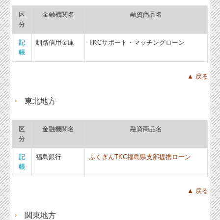
区
金融機関名
融資商品名
分
記
釧路信用金庫
TKCサポート・マッチングローン
帳
▲ 戻る
東北地方
区
金融機関名
融資商品名
分
記
福島銀行
ふくぎんTKC福島県支部提携ローン
帳
▲ 戻る
関東地方