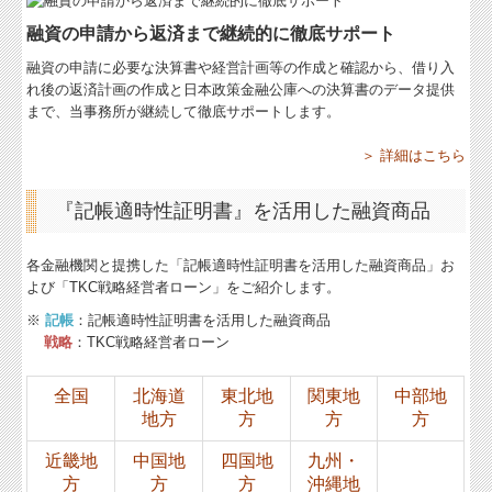
融資の申請から返済まで継続的に徹底サポート
融資の申請に必要な決算書や経営計画等の作成と確認から、借り入
れ後の返済計画の作成と日本政策金融公庫への決算書のデータ提供
まで、当事務所が継続して徹底サポートします。
＞ 詳細はこちら
『記帳適時性証明書』を活用した融資商品
各金融機関と提携した「記帳適時性証明書を活用した融資商品」お
よび「TKC戦略経営者ローン」をご紹介します。
※
記帳
：記帳適時性証明書を活用した融資商品
戦略
：TKC戦略経営者ローン
全国
北海道
東北地
関東地
中部地
地方
方
方
方
近畿地
中国地
四国地
九州・
方
方
方
沖縄地