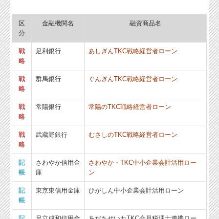
区
金融機関名
融資商品名
分
戦
足利銀行
あしぎんTKC戦略経営者ローン
略
戦
群馬銀行
ぐんぎんTKC戦略経営者ローン
略
戦
常陽銀行
常陽のTKC戦略経営者ローン
略
戦
武蔵野銀行
むさしのTKC戦略経営者ローン
略
記
さわやか信用金
さわやか・TKC中小企業会計活用ロー
帳
庫
ン
記
東京東信用金庫
ひがしん中小企業会計活用ローン
帳
記
足立成和信用金
あだちせいわTKC会員税理士連携ロー