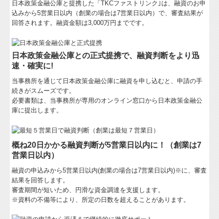
日本政策金融公庫と提携した「TKCファストリンク｣は、融資のお申
込みから5営業日以内（創業の場合は7営業日以内）で、審査結果が
関与先向け融資商品ご紹介
回答されます。融資金額は3,000万円までです。
経営者お役立ち情報
日本政策金融公庫との正式提携
で、融資判断をより迅
経営者オススメ情報
速・確実に!
Q&A経営相談
当事務所を通じて
日本政策金融公庫に融資を申し込むと、申請の手
続きがスムーズです。
税務カレンダー
必要書類は、当事務所が専用のオンライン窓口から日本政策金融公
庫に提出します。
税務Q&A
社長メニューASP版
概ね20日かかる融資判断が5営業日以内に！（創業は7
営業日以内）
TKCシステムQ&A
融資の申込みから5営業日以内(創業の場合は7営業日以内)※に、審査
経営革新等支援機関とは
結果を回答します。
審査期間が短いため、円滑な資金調達を支援します。
経営改善オンデマンド講座
※資料の不備等により、所定の日数を超えることがあります。