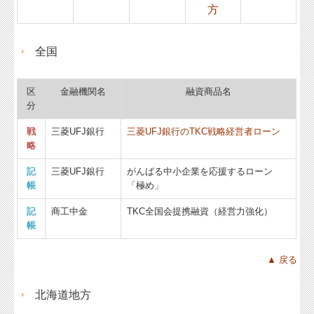
方
全国
区
金融機関名
融資商品名
分
戦
三菱UFJ銀行
三菱UFJ銀行のTKC戦略経営者ローン
略
記
三菱UFJ銀行
がんばる中小企業を応援するローン
帳
「極め」
記
商工中金
TKC全国会提携融資（経営力強化）
帳
▲ 戻る
北海道地方