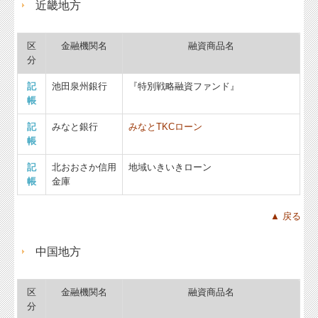
近畿地方
区
金融機関名
融資商品名
分
記
池田泉州銀行
『特別戦略融資ファンド』
帳
記
みなと銀行
みなとTKCローン
帳
記
北おおさか信用
地域いきいきローン
帳
金庫
▲ 戻る
中国地方
区
金融機関名
融資商品名
分