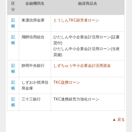
区
金融機関名
融資商品名
分
記
東濃信用金庫
とうしんTKC経営者ローン
帳
記
飛騨信用組合
ひだしん中小企業会計活用ローン(証書
帳
貸付)
ひだしん中小企業会計活用ローン(当座
貸越)
記
静岡中央銀行
しずちゅう中小企業会計活用資金
帳
記
しずおか焼津信
TKC提携ローン
帳
用金庫
記
三十三銀行
TKC連携経営力強化ローン
帳
▲ 戻る