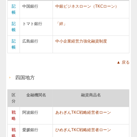
記
中国銀行
中銀ビジネスローン（TKCローン）
帳
記
トマト銀行
「絆」
帳
記
広島銀行
中小企業経営力強化融資制度
帳
▲ 戻る
四国地方
区
金融機関名
融資商品名
分
戦
阿波銀行
あわぎんTKC戦略経営者ローン
略
戦
愛媛銀行
ひめぎんTKC戦略経営者ローン
略