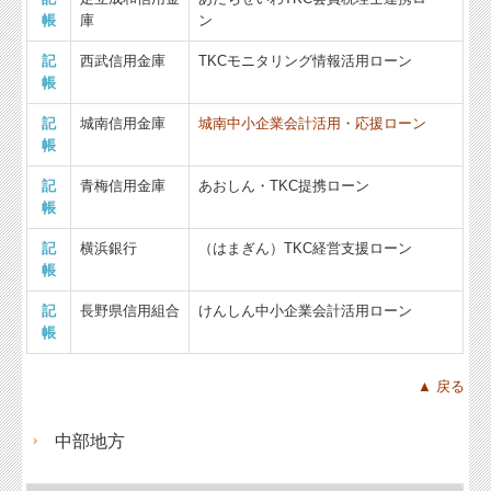
帳
庫
ン
記
西武信用金庫
TKCモニタリング情報活用ローン
帳
記
城南信用金庫
城南中小企業会計活用・応援ローン
帳
記
青梅信用金庫
あおしん・TKC提携ローン
帳
記
横浜銀行
（はまぎん）TKC経営支援ローン
帳
記
長野県信用組合
けんしん中小企業会計活用ローン
帳
▲ 戻る
中部地方