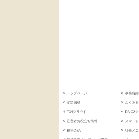
トップページ
事務所紹
定額減税
よくある
FX4クラウド
DAIC2
経営者お役立ち情報
スマート
税務Q&A
社長メニ