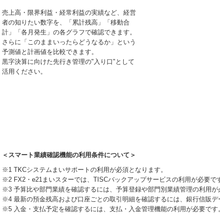
売上高・限界利益・経常利益の実績など、経営
者の知りたい数字を、「累計残高」「移動合
計」「各月発生」の各グラフで確認できます。
さらに「このままいったらどうなるか」という
予測値と計画値を比較できます。
黒字決算に向けた先行き管理の"入り口"として
活用ください。
＜スマート業績確認機能の利用条件について＞
※1 TKCシステムまいサポートの利用が必須となります。
※2 FX2・e21まいスターでは、TISCバックアップサービスの利用が必要で
※3 予算比や部門業績を確認するには、予算登録や部門別業績管理の利用が
※4 最新の預金残高および口座ごとの取引明細を確認するには、銀行信販
※5 入金・支払予定を確認するには、支払・入金管理機能の利用が必要です