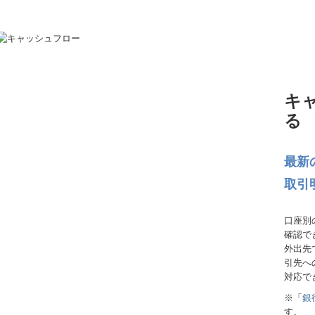
キ
る
最新
取引
口座別
確認で
外出先
引先へ
対応で
※「
銀
す。