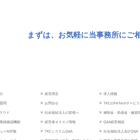
まずは、お気軽に当事務所にご
介
経営理念
求人情報
質問
お問合せ
TKCのFinTechサービス
クラウド
社会福祉法人の皆様へ
補助金・助成金・融資
業績確認機能
経営者オススメ情報
Q&A経営相談
ューASP版
TKCシステムQ&A
社会福祉法人会計Q&A